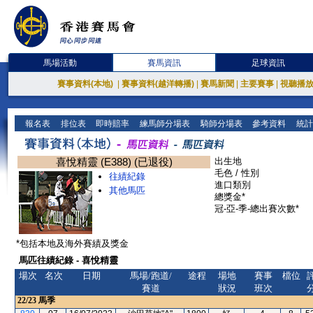
馬場活動
賽馬資訊
足球資訊
賽事資料(本地)
|
賽事資料(越洋轉播)
|
賽馬新聞
|
主要賽事
|
視聽播
報名表
排位表
即時賠率
練馬師分場表
騎師分場表
參考資料
統計
喜悅精靈 (E388) (已退役)
出生地
毛色 / 性別
往績紀錄
進口類別
其他馬匹
總獎金*
冠-亞-季-總出賽次數*
*包括本地及海外賽績及獎金
馬匹往績紀錄 - 喜悅精靈
場次
名次
日期
馬場/跑道/
途程
場地
賽事
檔位
賽道
狀況
班次
22/23
馬季