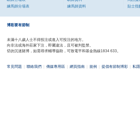
練馬師分場表
練馬師資料
貼士指
博彩要有節制
未滿十八歲人士不得投注或進入可投注的地方。
向非法或海外莊家下注，即屬違法，且可被判監禁。
切勿沉迷賭博，如需尋求輔導協助，可致電平和基金熱線1834 633。
常見問題
|
聯絡我們
|
傳媒專用區
|
網頁指南
|
規例
|
提倡有節制博彩
|
私隱