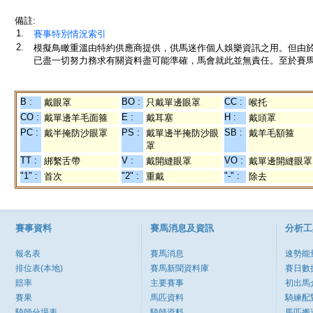
備註:
1.
賽事特別情況索引
2.
模擬鳥瞰重溫由特約供應商提供，供馬迷作個人娛樂資訊之用。但由
已盡一切努力務求有關資料盡可能準確，馬會就此並無責任。至於賽馬
B :
BO :
CC :
戴眼罩
只戴單邊眼罩
喉托
CO :
E :
H :
戴單邊羊毛面箍
戴耳塞
戴頭罩
PC :
PS :
SB :
戴半掩防沙眼罩
戴單邊半掩防沙眼
戴羊毛額箍
罩
TT :
V :
VO :
綁繫舌帶
戴開縫眼罩
戴單邊開縫眼罩
"1" :
"2" :
"-" :
首次
重戴
除去
賽事資料
賽馬消息及資訊
分析工
報名表
賽馬消息
速勢能
排位表(本地)
賽馬新聞資料庫
賽日數
賠率
主要賽事
初出馬
賽果
馬匹資料
騎練配
騎師分場表
騎師資料
馬匹搬