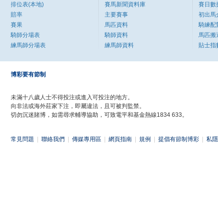
排位表(本地)
賽馬新聞資料庫
賽日數
賠率
主要賽事
初出馬
賽果
馬匹資料
騎練配
騎師分場表
騎師資料
馬匹搬
練馬師分場表
練馬師資料
貼士指
博彩要有節制
未滿十八歲人士不得投注或進入可投注的地方。
向非法或海外莊家下注，即屬違法，且可被判監禁。
切勿沉迷賭博，如需尋求輔導協助，可致電平和基金熱線1834 633。
常見問題
|
聯絡我們
|
傳媒專用區
|
網頁指南
|
規例
|
提倡有節制博彩
|
私隱