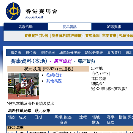
馬場活動
賽馬資訊
足球資訊
賽事資料(本地)
|
賽事資料(越洋轉播)
|
賽馬新聞
|
主要賽事
|
視聽播
報名表
排位表
即時賠率
練馬師分場表
騎師分場表
參考資料
統計
狀元及第 (E392) (已退役)
出生地
毛色 / 性別
往績紀錄
進口類別
其他馬匹
總獎金*
冠-亞-季-總出賽次數*
*包括本地及海外賽績及獎金
馬匹往績紀錄 - 狀元及第
場次
名次
日期
馬場/跑道/
途程
場地
賽事
檔位
評
賽道
狀況
班次
25/26
馬季