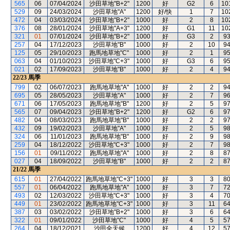
565
06
07/04/2024
沙田草地"B+2"
1200
好
G2
6
10
529
09
24/03/2024
沙田草地"A"
1200
好/快
1
7
10
472
04
03/03/2024
沙田草地"B+2"
1000
好
2
8
10
376
08
28/01/2024
沙田草地"A+3"
1200
好
G1
11
10
321
01
07/01/2024
沙田草地"B+2"
1000
好
G3
2
9
257
04
17/12/2023
沙田草地"B"
1000
好
2
10
9
125
05
29/10/2023
跑馬地草地"C"
1000
好
2
1
9
063
04
01/10/2023
沙田草地"C+3"
1000
好
G3
6
9
021
02
17/09/2023
沙田草地"B"
1000
好
2
4
9
22/23
馬季
799
02
06/07/2023
跑馬地草地"A"
1000
好
2
2
9
695
05
28/05/2023
沙田草地"A"
1000
好
2
7
9
671
06
17/05/2023
跑馬地草地"B"
1200
好
2
5
9
565
07
09/04/2023
沙田草地"B+2"
1200
好
G2
6
9
482
04
08/03/2023
跑馬地草地"B"
1000
好
2
2
9
432
09
19/02/2023
沙田草地"A"
1000
好
2
5
9
324
06
11/01/2023
跑馬地草地"B"
1000
好
2
9
9
259
04
18/12/2022
沙田草地"C+3"
1000
好
2
7
9
156
01
09/11/2022
跑馬地草地"A"
1000
好
2
8
8
027
04
18/09/2022
沙田草地"B"
1000
好
2
2
8
21/22
馬季
615
01
27/04/2022
跑馬地草地"C+3"
1000
好
3
3
8
557
01
06/04/2022
跑馬地草地"A"
1000
好
3
7
7
493
02
12/03/2022
沙田草地"C+3"
1000
好
3
4
7
449
01
23/02/2022
跑馬地草地"C+3"
1000
好
3
11
6
387
03
03/02/2022
沙田草地"B+2"
1000
好
3
6
6
322
01
09/01/2022
沙田草地"C"
1000
好
4
5
5
264
04
18/12/2021
沙田全天候
1200
好
4
12
5