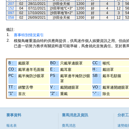
207
02
28/11/2021
沙田全天候
1200
好
4
3
5
152
04
07/11/2021
沙田草地"C+3"
1200
好
4
12
5
097
02
17/10/2021
沙田草地"B+2"
1200
好
4
3
5
058
02
26/09/2021
沙田全天候
1200
好
4
12
5
備註:
1.
賽事特別情況索引
2.
模擬鳥瞰重溫由特約供應商提供，供馬迷作個人娛樂資訊之用。但由
已盡一切努力務求有關資料盡可能準確，馬會就此並無責任。至於賽馬
B :
BO :
CC :
戴眼罩
只戴單邊眼罩
喉托
CO :
E :
H :
戴單邊羊毛面箍
戴耳塞
戴頭罩
PC :
PS :
SB :
戴半掩防沙眼罩
戴單邊半掩防沙眼
戴羊毛額箍
罩
TT :
V :
VO :
綁繫舌帶
戴開縫眼罩
戴單邊開縫眼罩
"1" :
"2" :
"-" :
首次
重戴
除去
賽事資料
賽馬消息及資訊
分析工
報名表
賽馬消息
速勢能