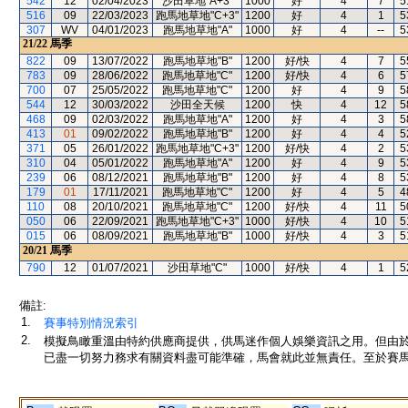
542
12
02/04/2023
沙田草地"A+3"
1000
好
4
7
5
516
09
22/03/2023
跑馬地草地"C+3"
1200
好
4
1
5
307
WV
04/01/2023
跑馬地草地"A"
1000
好
4
--
5
21/22
馬季
822
09
13/07/2022
跑馬地草地"B"
1200
好/快
4
7
5
783
09
28/06/2022
跑馬地草地"C"
1200
好/快
4
6
5
700
07
25/05/2022
跑馬地草地"C"
1200
好
4
9
5
544
12
30/03/2022
沙田全天候
1200
快
4
12
5
468
09
02/03/2022
跑馬地草地"A"
1200
好
4
3
5
413
01
09/02/2022
跑馬地草地"B"
1200
好
4
4
5
371
05
26/01/2022
跑馬地草地"C+3"
1200
好/快
4
2
5
310
04
05/01/2022
跑馬地草地"A"
1200
好
4
9
5
239
06
08/12/2021
跑馬地草地"B"
1200
好
4
8
5
179
01
17/11/2021
跑馬地草地"C"
1200
好
4
5
4
110
08
20/10/2021
跑馬地草地"C"
1200
好/快
4
11
5
050
06
22/09/2021
跑馬地草地"C+3"
1000
好/快
4
10
5
015
06
08/09/2021
跑馬地草地"B"
1000
好/快
4
3
5
20/21
馬季
790
12
01/07/2021
沙田草地"C"
1000
好/快
4
1
5
備註:
1.
賽事特別情況索引
2.
模擬鳥瞰重溫由特約供應商提供，供馬迷作個人娛樂資訊之用。但由
已盡一切努力務求有關資料盡可能準確，馬會就此並無責任。至於賽馬