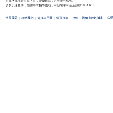
向非法或海外莊家下注，即屬違法，且可被判監禁。
切勿沉迷賭博，如需尋求輔導協助，可致電平和基金熱線1834 633。
常見問題
|
聯絡我們
|
傳媒專用區
|
網頁指南
|
規例
|
提倡有節制博彩
|
私隱