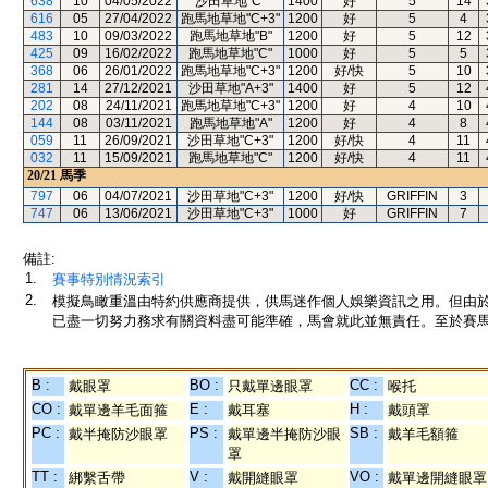
638
10
04/05/2022
沙田草地"C"
1400
好
5
14
616
05
27/04/2022
跑馬地草地"C+3"
1200
好
5
4
483
10
09/03/2022
跑馬地草地"B"
1200
好
5
12
425
09
16/02/2022
跑馬地草地"C"
1000
好
5
5
368
06
26/01/2022
跑馬地草地"C+3"
1200
好/快
5
10
281
14
27/12/2021
沙田草地"A+3"
1400
好
5
12
202
08
24/11/2021
跑馬地草地"C+3"
1200
好
4
10
144
08
03/11/2021
跑馬地草地"A"
1200
好
4
8
059
11
26/09/2021
沙田草地"C+3"
1200
好/快
4
11
032
11
15/09/2021
跑馬地草地"C"
1200
好/快
4
11
20/21
馬季
797
06
04/07/2021
沙田草地"C+3"
1200
好/快
GRIFFIN
3
747
06
13/06/2021
沙田草地"C+3"
1000
好
GRIFFIN
7
備註:
1.
賽事特別情況索引
2.
模擬鳥瞰重溫由特約供應商提供，供馬迷作個人娛樂資訊之用。但由
已盡一切努力務求有關資料盡可能準確，馬會就此並無責任。至於賽馬
B :
BO :
CC :
戴眼罩
只戴單邊眼罩
喉托
CO :
E :
H :
戴單邊羊毛面箍
戴耳塞
戴頭罩
PC :
PS :
SB :
戴半掩防沙眼罩
戴單邊半掩防沙眼
戴羊毛額箍
罩
TT :
V :
VO :
綁繫舌帶
戴開縫眼罩
戴單邊開縫眼罩