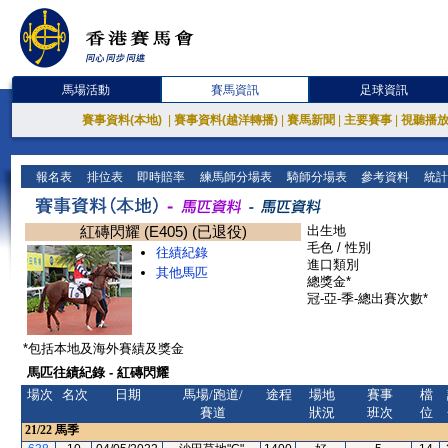
馬場活動
賽馬資訊
足球資訊
賽事資料(本地)
|
賽事資料(越洋轉播)
|
賽馬新聞
|
主要賽事
|
視聽播
報名表
排位表
即時賠率
練馬師分場表
騎師分場表
參考資料
統計
紅磚閃耀 (E405) (已退役)
出生地
毛色 / 性別
往績紀錄
進口類別
其他馬匹
總獎金*
冠-亞-季-總出賽次數*
*包括本地及海外賽績及獎金
馬匹往績紀錄 - 紅磚閃耀
場次
名次
日期
馬場/跑道/
途程
場地
賽事
檔
賽道
狀況
班次
位
21/22
馬季