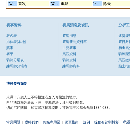
"1" :
"2" :
"-" :
首次
重戴
除去
賽事資料
賽馬消息及資訊
分析工
報名表
賽馬消息
速勢能
排位表(本地)
賽馬新聞資料庫
賽日數
賠率
主要賽事
初出馬
賽果
馬匹資料
騎練配
騎師分場表
騎師資料
馬匹搬
練馬師分場表
練馬師資料
貼士指
博彩要有節制
未滿十八歲人士不得投注或進入可投注的地方。
向非法或海外莊家下注，即屬違法，且可被判監禁。
切勿沉迷賭博，如需尋求輔導協助，可致電平和基金熱線1834 633。
常見問題
|
聯絡我們
|
傳媒專用區
|
網頁指南
|
規例
|
提倡有節制博彩
|
私隱