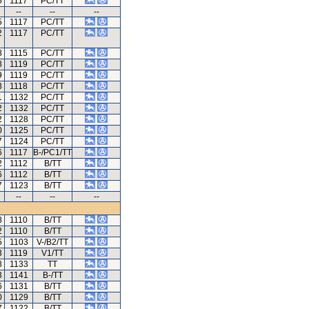
5
1117
PC/TT
--
--
--
5
1117
PC/TT
2
1117
PC/TT
8
1115
PC/TT
8
1119
PC/TT
9
1119
PC/TT
8
1118
PC/TT
1
1132
PC/TT
2
1132
PC/TT
2
1128
PC/TT
0
1125
PC/TT
7
1124
PC/TT
6
1117
B-/PC1/TT
2
1112
B/TT
6
1112
B/TT
7
1123
B/TT
--
--
--
8
1110
B/TT
2
1110
B/TT
5
1103
V-/B2/TT
3
1119
V1/TT
8
1133
TT
3
1141
B-/TT
6
1131
B/TT
0
1129
B/TT
7
1122
B/TT