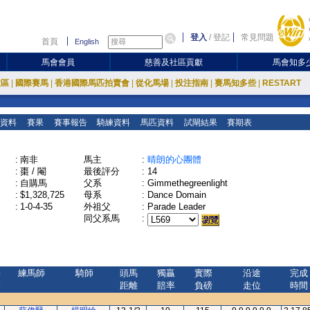
登入
/
登記
常見問題
首頁
English
馬會會員
慈善及社區貢獻
馬會知多
放區
|
國際賽馬
|
香港國際馬匹拍賣會
|
從化馬場
|
投注指南
|
賽馬知多些
|
RESTART
資料
賽果
賽事報告
騎練資料
馬匹資料
試閘結果
賽期表
:
南非
馬主
:
晴朗的心團體
:
棗 / 閹
最後評分
:
14
:
自購馬
父系
:
Gimmethegreenlight
:
$1,328,725
母系
:
Dance Domain
:
1-0-4-35
外祖父
:
Parade Leader
同父系馬
:
評
練馬師
騎師
頭馬
獨贏
實際
沿途
完成
分
距離
賠率
負磅
走位
時間