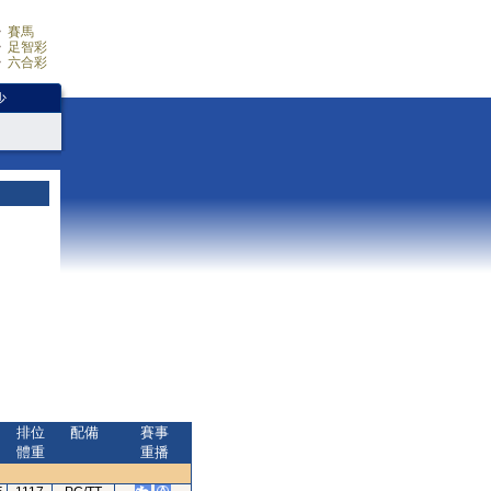
賽馬
足智彩
六合彩
少
排位
配備
賽事
體重
重播