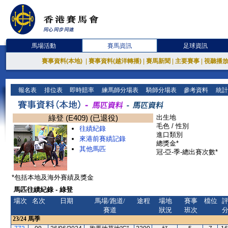
馬場活動
賽馬資訊
足球資訊
賽事資料(本地)
|
賽事資料(越洋轉播)
|
賽馬新聞
|
主要賽事
|
視聽播
報名表
排位表
即時賠率
練馬師分場表
騎師分場表
參考資料
統計
綠登 (E409) (已退役)
出生地
毛色 / 性別
往績紀錄
進口類別
來港前賽績記錄
總獎金*
其他馬匹
冠-亞-季-總出賽次數*
*包括本地及海外賽績及獎金
馬匹往績紀錄 - 綠登
場次
名次
日期
馬場/跑道/
途程
場地
賽事
檔位
賽道
狀況
班次
23/24
馬季