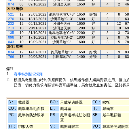
074
03
09/10/2022
沙田全天候
1650
好
4
2
46
21/22
馬季
521
12
23/03/2022
跑馬地草地"C+3"
1650
好/黏
4
8
58
270
14
18/12/2021
沙田草地"C+3"
1600
好
3
11
63
232
12
05/12/2021
沙田全天候
1650
好
3
12
67
213
10
28/11/2021
沙田全天候
1200
好
3
10
69
135
10
31/10/2021
跑馬地草地"C+3"
2200
好
3
3
73
098
14
17/10/2021
沙田草地"B+2"
1800
好
3
8
76
043
10
19/09/2021
沙田草地"C"
1600
好
3
5
78
20/21
馬季
834
12
14/07/2021
跑馬地草地"B"
1650
好/快
2
9
83
766
13
20/06/2021
沙田草地"A"
1400
好/快
2
8
83
備註:
1.
賽事特別情況索引
2.
模擬鳥瞰重溫由特約供應商提供，供馬迷作個人娛樂資訊之用。但由
已盡一切努力務求有關資料盡可能準確，馬會就此並無責任。至於賽馬
B :
BO :
CC :
戴眼罩
只戴單邊眼罩
喉托
CO :
E :
H :
戴單邊羊毛面箍
戴耳塞
戴頭罩
PC :
PS :
SB :
戴半掩防沙眼罩
戴單邊半掩防沙眼
戴羊毛額箍
罩
TT :
V :
VO :
綁繫舌帶
戴開縫眼罩
戴單邊開縫眼罩