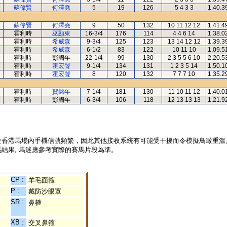
蘇偉賢
何澤堯
5
19
126
5 4 3 3
1.40.3
蘇偉賢
何澤堯
9
50
132
10 11 12 12
1.41.4
霍利時
巫顯東
16-3/4
176
114
4 4 6 14
1.38.0
霍利時
希威森
9-3/4
125
123
13 14 12 12
1.39.3
霍利時
希威森
6-1/2
83
122
10 11 10
1.09.5
霍利時
彭國年
22-1/4
99
130
2 3 5 5 6 10
2.20.5
霍利時
霍宏聲
9-1/4
134
131
1 2 3 5 14
1.50.1
霍利時
霍宏聲
8
120
132
7 7 7 10
1.35.2
霍利時
賀銘年
7-1/4
181
130
11 10 11 12
1.40.0
霍利時
彭國年
6-3/4
106
118
12 13 13 13
1.21.9
於香港馬場內手機信號頻繁，因此其他接收系統有可能受干擾而令模擬鳥瞰重溫
結果, 馬迷應參考實際的賽馬片段為準。
CP :
羊毛面箍
P :
戴防沙眼罩
SR :
鼻箍
XB :
交叉鼻箍