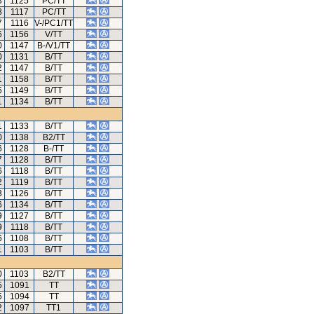
3
1125
PC/TT
8
1117
PC/TT
7
1116
V-/PC1/TT
6
1156
V/TT
0
1147
B-/V1/TT
0
1131
B/TT
2
1147
B/TT
1
1158
B/TT
5
1149
B/TT
1
1134
B/TT
1
1133
B/TT
0
1138
B2/TT
6
1128
B-/TT
7
1128
B/TT
6
1118
B/TT
2
1119
B/TT
3
1126
B/TT
6
1134
B/TT
9
1127
B/TT
9
1118
B/TT
6
1108
B/TT
1
1103
B/TT
0
1103
B2/TT
5
1091
TT
5
1094
TT
2
1097
TT1