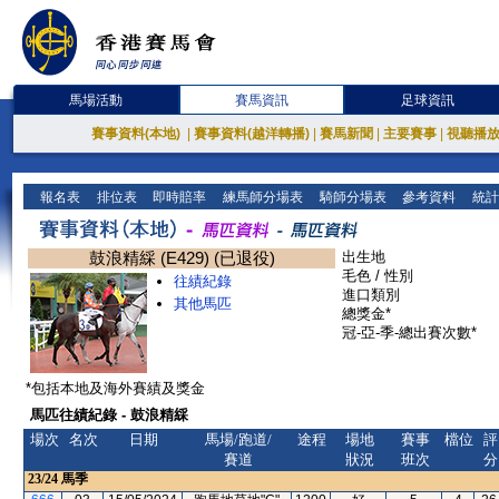
馬場活動
賽馬資訊
足球資訊
賽事資料(本地)
|
賽事資料(越洋轉播)
|
賽馬新聞
|
主要賽事
|
視聽播
報名表
排位表
即時賠率
練馬師分場表
騎師分場表
參考資料
統計
鼓浪精綵 (E429) (已退役)
出生地
毛色 / 性別
往績紀錄
進口類別
其他馬匹
總獎金*
冠-亞-季-總出賽次數*
*包括本地及海外賽績及獎金
馬匹往績紀錄 - 鼓浪精綵
場次
名次
日期
馬場/跑道/
途程
場地
賽事
檔位
評
賽道
狀況
班次
分
23/24
馬季