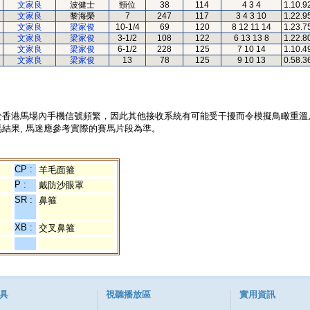
文家良
波健士
頸位
38
114
4 3 4
1.10.9
文家良
黎海榮
7
247
117
3 4 3 10
1.22.9
文家良
梁家俊
10-1/4
69
120
8 12 11 14
1.23.7
文家良
梁家俊
3-1/2
108
122
6 13 13 8
1.22.8
文家良
梁家俊
6-1/2
228
125
7 10 14
1.10.4
文家良
梁家俊
13
78
125
9 10 13
0.58.3
於香港馬場內手機信號頻繁，因此其他接收系統有可能受干擾而令模擬鳥瞰重溫
結果, 馬迷應參考實際的賽馬片段為準。
CP :
羊毛面箍
P :
戴防沙眼罩
SR :
鼻箍
XB :
交叉鼻箍
具
視聽播放區
實用資訊