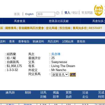
登入
/
登記
常見問題
首頁
English
馬會會員
慈善及社區貢獻
馬會知多
放區
|
國際賽馬
|
香港國際馬匹拍賣會
|
從化馬場
|
投注指南
|
賽馬知多些
|
RESTART
資料
賽果
賽事報告
騎練資料
馬匹資料
試閘結果
賽期表
:
紐西蘭
馬主
:
吳亦琳
:
棕 / 閹
最後評分
:
25
:
自購新馬
父系
:
Sweynesse
:
$1,958,175
母系
:
Living The Dream
:
1-3-3-32
外祖父
:
Mr Nancho
同父系馬
:
練馬師
騎師
頭馬
獨贏
實際
沿途
完成
距離
賠率
負磅
走位
時間