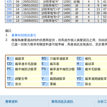
435
04
20/02/2022
沙田草地"A"
1200
好/黏
4
5
41
325
10
09/01/2022
沙田草地"C"
1400
好
4
9
44
265
14
18/12/2021
沙田草地"C+3"
1400
好
4
13
47
188
08
21/11/2021
沙田草地"B+2"
1400
好
4
10
49
097
14
17/10/2021
沙田草地"B+2"
1200
好
4
7
52
038
13
19/09/2021
沙田草地"C"
1000
好
4
1
52
備註:
1.
賽事特別情況索引
2.
模擬鳥瞰重溫由特約供應商提供，供馬迷作個人娛樂資訊之用。但由
已盡一切努力務求有關資料盡可能準確，馬會就此並無責任。至於賽馬
B :
BO :
CC :
戴眼罩
只戴單邊眼罩
喉托
CO :
E :
H :
戴單邊羊毛面箍
戴耳塞
戴頭罩
PC :
PS :
SB :
戴半掩防沙眼罩
戴單邊半掩防沙眼
戴羊毛額箍
罩
TT :
V :
VO :
綁繫舌帶
戴開縫眼罩
戴單邊開縫眼罩
"1" :
"2" :
"-" :
首次
重戴
除去
賽事資料
賽馬消息及資訊
分析工