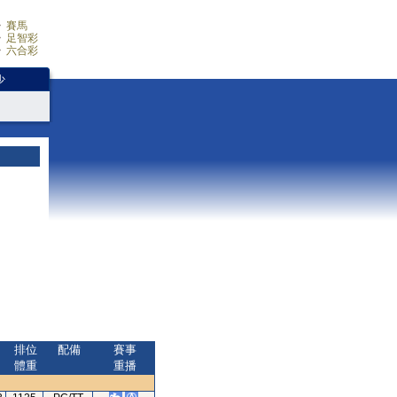
賽馬
足智彩
六合彩
少
排位
配備
賽事
體重
重播