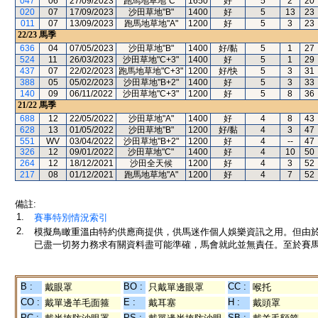
047
06
27/09/2023
跑馬地草地"C"
1650
好
5
2
20
020
07
17/09/2023
沙田草地"B"
1400
好
5
13
23
011
07
13/09/2023
跑馬地草地"A"
1200
好
5
3
23
22/23
馬季
636
04
07/05/2023
沙田草地"B"
1400
好/黏
5
1
27
524
11
26/03/2023
沙田草地"C+3"
1400
好
5
1
29
437
07
22/02/2023
跑馬地草地"C+3"
1200
好/快
5
3
31
388
05
05/02/2023
沙田草地"B+2"
1400
好
5
3
33
140
09
06/11/2022
沙田草地"C+3"
1200
好
5
8
36
21/22
馬季
688
12
22/05/2022
沙田草地"A"
1400
好
4
8
43
628
13
01/05/2022
沙田草地"B"
1200
好/黏
4
3
47
551
WV
03/04/2022
沙田草地"B+2"
1200
好
4
--
47
326
12
09/01/2022
沙田草地"C"
1400
好
4
10
50
264
12
18/12/2021
沙田全天候
1200
好
4
3
52
217
08
01/12/2021
跑馬地草地"A"
1200
好
4
7
52
備註:
1.
賽事特別情況索引
2.
模擬鳥瞰重溫由特約供應商提供，供馬迷作個人娛樂資訊之用。但由
已盡一切努力務求有關資料盡可能準確，馬會就此並無責任。至於賽馬
B :
BO :
CC :
戴眼罩
只戴單邊眼罩
喉托
CO :
E :
H :
戴單邊羊毛面箍
戴耳塞
戴頭罩
PC :
PS :
SB :