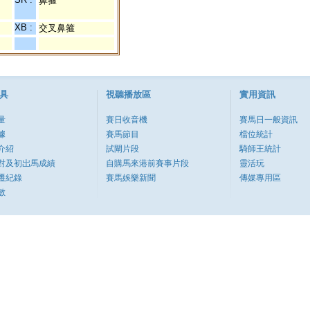
鼻箍
XB :
交叉鼻箍
具
視聽播放區
實用資訊
量
賽日收音機
賽馬日一般資訊
據
賽馬節目
檔位統計
介紹
試閘片段
騎師王統計
對及初岀馬成績
自購馬來港前賽事片段
靈活玩
遷紀錄
賽馬娛樂新聞
傳媒專用區
數