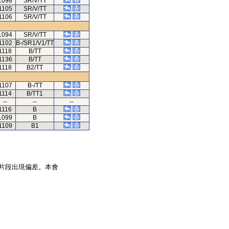
1098
SR/V/TT
1105
SR/V/TT
1106
SR/V/TT
1094
SR/V/TT
1102
B-/SR1/V1/TT
1118
B/TT
1136
B/TT
1118
B2/TT
1107
B-/TT
1114
B/TT1
--
--
--
1116
B
1099
B
1109
B1
片段出現偏差。本會