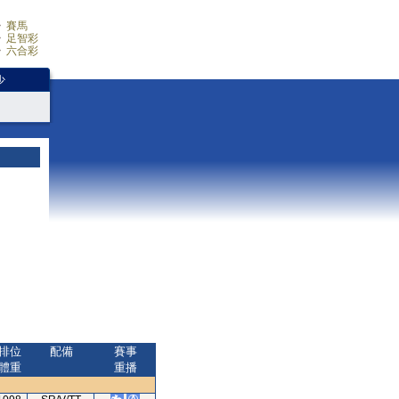
賽馬
足智彩
六合彩
少
排位
配備
賽事
體重
重播