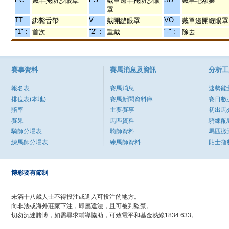
戴半掩防沙眼罩
戴單邊半掩防沙眼
戴羊毛額箍
罩
TT :
V :
VO :
綁繫舌帶
戴開縫眼罩
戴單邊開縫眼罩
"1" :
"2" :
"-" :
首次
重戴
除去
賽事資料
賽馬消息及資訊
分析工
報名表
賽馬消息
速勢能
排位表(本地)
賽馬新聞資料庫
賽日數
賠率
主要賽事
初出馬
賽果
馬匹資料
騎練配
騎師分場表
騎師資料
馬匹搬
練馬師分場表
練馬師資料
貼士指
博彩要有節制
未滿十八歲人士不得投注或進入可投注的地方。
向非法或海外莊家下注，即屬違法，且可被判監禁。
切勿沉迷賭博，如需尋求輔導協助，可致電平和基金熱線1834 633。