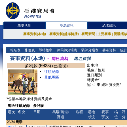
馬場活動
賽馬資訊
足球資訊
賽事資料(本地)
|
賽事資料(越洋轉播)
|
賽馬新聞
|
主要賽事
|
視聽播
報名表
排位表
即時賠率
練馬師分場表
騎師分場表
參考資料
統計
多利多 (E438) (已退役)
出生地
毛色 / 性別
往績紀錄
進口類別
其他馬匹
總獎金*
冠-亞-季-總出賽次數*
*包括本地及海外賽績及獎金
馬匹往績紀錄 - 多利多
場次
名次
日期
馬場/跑道/
途程
場地
賽事
檔
評
賽道
狀況
班次
位
分
23/24
馬季