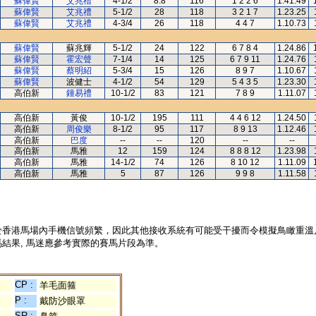
蘇偉賢
艾兆禮
4-1/2
8.8
116
1 2 2 6
1.41.49
蘇偉賢
艾兆禮
5-1/2
28
118
3 2 1 7
1.23.25
蘇偉賢
艾兆禮
4-3/4
26
118
4 4 7
1.10.73
蘇偉賢
蘇兆輝
5-1/2
24
122
6 7 8 4
1.24.86
蘇偉賢
霍宏聲
7-1/4
14
125
6 7 9 11
1.24.76
蘇偉賢
蔡明紹
5-3/4
15
126
8 9 7
1.10.67
蘇偉賢
波健士
4-1/2
54
129
5 4 3 5
1.23.30
高伯新
鍾易禮
10-1/2
83
121
7 8 9
1.11.07
高伯新
黃俊
10-1/2
195
111
4 4 6 12
1.24.50
高伯新
周俊樂
8-1/2
95
117
8 9 13
1.12.46
高伯新
巴度
--
--
120
--
--
高伯新
馬雅
12
159
124
8 8 8 12
1.23.98
高伯新
馬雅
14-1/2
74
126
8 10 12
1.11.09
高伯新
馬雅
5
87
126
9 9 8
1.11.58
於香港馬場內手機信號頻繁，因此其他接收系統有可能受干擾而令模擬鳥瞰重溫
結果, 馬迷應參考實際的賽馬片段為準。
CP :
羊毛面箍
P :
戴防沙眼罩
SR :