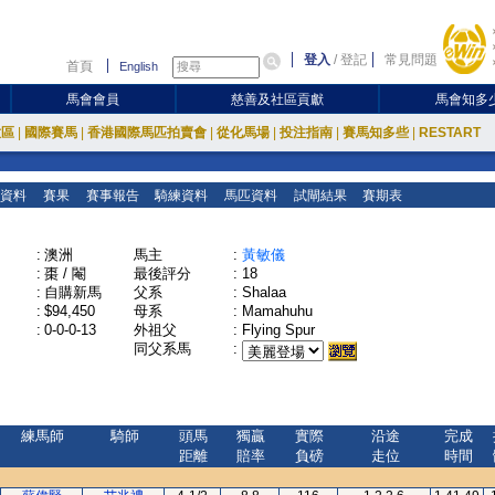
登入
/
登記
常見問題
首頁
English
馬會會員
慈善及社區貢獻
馬會知多
放區
|
國際賽馬
|
香港國際馬匹拍賣會
|
從化馬場
|
投注指南
|
賽馬知多些
|
RESTART
資料
賽果
賽事報告
騎練資料
馬匹資料
試閘結果
賽期表
:
澳洲
馬主
:
黃敏儀
:
棗 / 閹
最後評分
:
18
:
自購新馬
父系
:
Shalaa
:
$94,450
母系
:
Mamahuhu
:
0-0-0-13
外祖父
:
Flying Spur
同父系馬
:
練馬師
騎師
頭馬
獨贏
實際
沿途
完成
距離
賠率
負磅
走位
時間