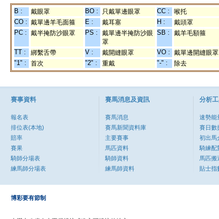
B :
BO :
CC :
戴眼罩
只戴單邊眼罩
喉托
CO :
E :
H :
戴單邊羊毛面箍
戴耳塞
戴頭罩
PC :
PS :
SB :
戴半掩防沙眼罩
戴單邊半掩防沙眼
戴羊毛額箍
罩
TT :
V :
VO :
綁繫舌帶
戴開縫眼罩
戴單邊開縫眼罩
"1" :
"2" :
"-" :
首次
重戴
除去
賽事資料
賽馬消息及資訊
分析工
報名表
賽馬消息
速勢能
排位表(本地)
賽馬新聞資料庫
賽日數
賠率
主要賽事
初出馬
賽果
馬匹資料
騎練配
騎師分場表
騎師資料
馬匹搬
練馬師分場表
練馬師資料
貼士指
博彩要有節制