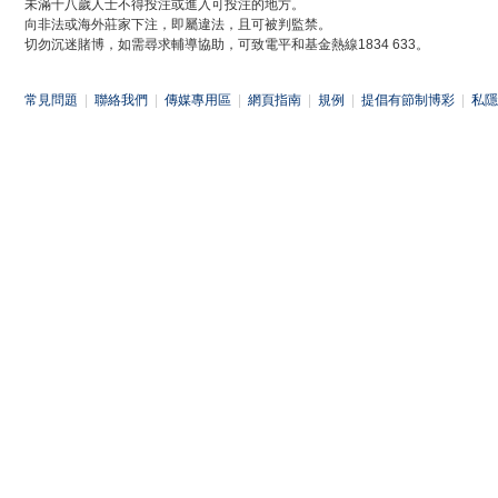
未滿十八歲人士不得投注或進入可投注的地方。
向非法或海外莊家下注，即屬違法，且可被判監禁。
切勿沉迷賭博，如需尋求輔導協助，可致電平和基金熱線1834 633。
常見問題
|
聯絡我們
|
傳媒專用區
|
網頁指南
|
規例
|
提倡有節制博彩
|
私隱