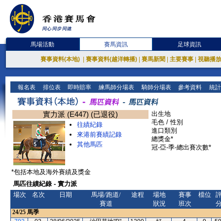
馬場活動
賽馬資訊
足球資訊
賽事資料(本地)
|
賽事資料(越洋轉播)
|
賽馬新聞
|
主要賽事
|
視聽播
報名表
排位表
即時賠率
練馬師分場表
騎師分場表
參考資料
統計
實力派 (E447) (已退役)
出生地
毛色 / 性別
往績紀錄
進口類別
來港前賽績記錄
總獎金*
其他馬匹
冠-亞-季-總出賽次數*
*包括本地及海外賽績及獎金
馬匹往績紀錄 - 實力派
場次
名次
日期
馬場/跑道/
途程
場地
賽事
檔位
賽道
狀況
班次
24/25
馬季