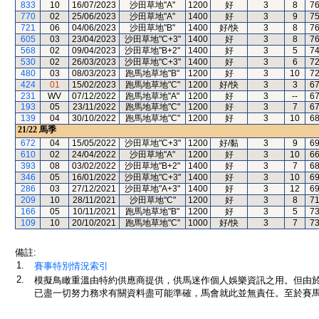
833
10
16/07/2023
沙田草地"A"
1200
好
3
8
7
770
02
25/06/2023
沙田草地"A"
1400
好
3
9
7
721
06
04/06/2023
沙田草地"B"
1400
好/快
3
8
7
605
03
23/04/2023
沙田草地"C+3"
1400
好
3
8
7
568
02
09/04/2023
沙田草地"B+2"
1400
好
3
5
7
530
02
26/03/2023
沙田草地"C+3"
1400
好
3
6
7
480
03
08/03/2023
跑馬地草地"B"
1200
好
3
10
7
424
01
15/02/2023
跑馬地草地"C"
1200
好/快
3
3
6
231
WV
07/12/2022
跑馬地草地"A"
1200
好
3
--
6
193
05
23/11/2022
跑馬地草地"C"
1200
好
3
7
6
139
04
30/10/2022
跑馬地草地"C"
1200
好
3
10
6
21/22
馬季
672
04
15/05/2022
沙田草地"C+3"
1200
好/黏
3
9
6
610
02
24/04/2022
沙田草地"A"
1200
好
3
10
6
393
08
03/02/2022
沙田草地"B+2"
1400
好
3
7
6
346
05
16/01/2022
沙田草地"C+3"
1400
好
3
10
6
286
03
27/12/2021
沙田草地"A+3"
1400
好
3
12
6
209
10
28/11/2021
沙田草地"C"
1200
好
3
8
7
166
05
10/11/2021
跑馬地草地"B"
1200
好
3
5
7
109
10
20/10/2021
跑馬地草地"C"
1000
好/快
3
7
7
備註:
1.
賽事特別情況索引
2.
模擬鳥瞰重溫由特約供應商提供，供馬迷作個人娛樂資訊之用。但由
已盡一切努力務求有關資料盡可能準確，馬會就此並無責任。至於賽馬