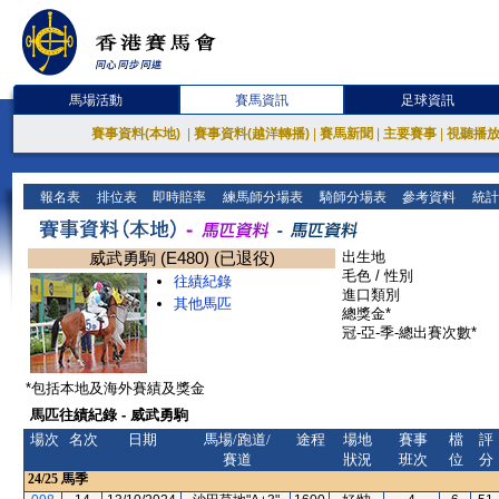
馬場活動
賽馬資訊
足球資訊
賽事資料(本地)
|
賽事資料(越洋轉播)
|
賽馬新聞
|
主要賽事
|
視聽播
報名表
排位表
即時賠率
練馬師分場表
騎師分場表
參考資料
統計
威武勇駒 (E480) (已退役)
出生地
毛色 / 性別
往績紀錄
進口類別
其他馬匹
總獎金*
冠-亞-季-總出賽次數*
*包括本地及海外賽績及獎金
馬匹往績紀錄 - 威武勇駒
場次
名次
日期
馬場/跑道/
途程
場地
賽事
檔
評
賽道
狀況
班次
位
分
24/25
馬季