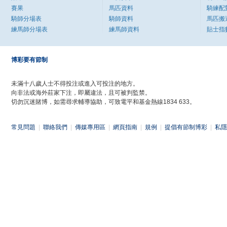
賽果
馬匹資料
騎練配
騎師分場表
騎師資料
馬匹搬
練馬師分場表
練馬師資料
貼士指
博彩要有節制
未滿十八歲人士不得投注或進入可投注的地方。
向非法或海外莊家下注，即屬違法，且可被判監禁。
切勿沉迷賭博，如需尋求輔導協助，可致電平和基金熱線1834 633。
常見問題
|
聯絡我們
|
傳媒專用區
|
網頁指南
|
規例
|
提倡有節制博彩
|
私隱