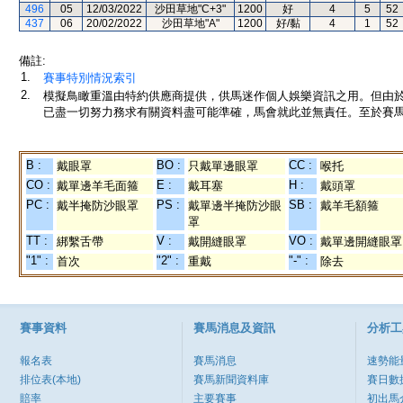
496
05
12/03/2022
沙田草地"C+3"
1200
好
4
5
52
437
06
20/02/2022
沙田草地"A"
1200
好/黏
4
1
52
備註:
1.
賽事特別情況索引
2.
模擬鳥瞰重溫由特約供應商提供，供馬迷作個人娛樂資訊之用。但由
已盡一切努力務求有關資料盡可能準確，馬會就此並無責任。至於賽馬
B :
BO :
CC :
戴眼罩
只戴單邊眼罩
喉托
CO :
E :
H :
戴單邊羊毛面箍
戴耳塞
戴頭罩
PC :
PS :
SB :
戴半掩防沙眼罩
戴單邊半掩防沙眼
戴羊毛額箍
罩
TT :
V :
VO :
綁繫舌帶
戴開縫眼罩
戴單邊開縫眼罩
"1" :
"2" :
"-" :
首次
重戴
除去
賽事資料
賽馬消息及資訊
分析工
報名表
賽馬消息
速勢能
排位表(本地)
賽馬新聞資料庫
賽日數
賠率
主要賽事
初出馬