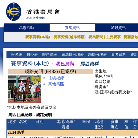
馬場活動
賽馬資訊
足球資訊
賽事資料(本地)
|
賽事資料(越洋轉播)
|
賽馬新聞
|
主要賽事
|
視聽播
報名表
排位表
即時賠率
練馬師分場表
騎師分場表
參考資料
統計
綫路光明 (E482) (已退役)
出生地
毛色 / 性別
往績紀錄
進口類別
其他馬匹
總獎金*
冠-亞-季-總出賽次數*
*包括本地及海外賽績及獎金
馬匹往績紀錄 - 綫路光明
場次
名次
日期
馬場/跑道/
途程
場地
賽事
檔
評
賽道
狀況
班次
位
分
23/24
馬季