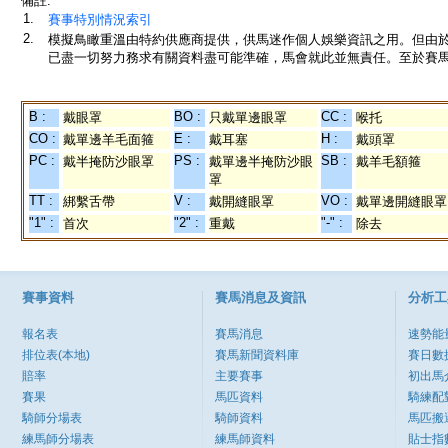
備註:
1.
賽事特別情況索引
2.
模擬鳥瞰重溫由特約供應商提供，供馬迷作個人娛樂資訊之用。但由
已盡一切努力務求有關資料盡可能準確，馬會就此並無責任。至於賽馬
B :
BO :
CC :
戴眼罩
只戴單邊眼罩
喉托
CO :
E :
H :
戴單邊羊毛面箍
戴耳塞
戴頭罩
PC :
PS :
SB :
戴半掩防沙眼罩
戴單邊半掩防沙眼
戴羊毛額箍
罩
TT :
V :
VO :
綁繫舌帶
戴開縫眼罩
戴單邊開縫眼罩
"1" :
"2" :
"-" :
首次
重戴
除去
賽事資料
賽馬消息及資訊
分析工
報名表
賽馬消息
速勢能
排位表(本地)
賽馬新聞資料庫
賽日數
賠率
主要賽事
初出馬
賽果
馬匹資料
騎練配
騎師分場表
騎師資料
馬匹搬
練馬師分場表
練馬師資料
貼士指