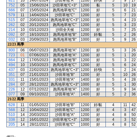
821
10
14/07/2024
沙田草地"A"
1200
好/快
5
9
17
752
05
15/06/2024
沙田草地"C+3"
1200
黏
5
10
19
666
07
15/05/2024
跑馬地草地"C"
1200
好
5
6
21
579
11
14/04/2024
沙田草地"C"
1200
好
5
7
23
515
07
20/03/2024
跑馬地草地"C+3"
1200
好
5
4
23
262
02
20/12/2023
跑馬地草地"C"
1200
好
5
3
23
214
10
03/12/2023
沙田全天候
1200
好
5
7
25
092
07
18/10/2023
跑馬地草地"B"
1200
好/黏
5
2
26
032
03
20/09/2023
跑馬地草地"B"
1000
好
5
9
26
22/23
馬季
800
06
06/07/2023
跑馬地草地"A"
1200
好
5
3
26
723
01
07/06/2023
跑馬地草地"A"
1200
好
5
1
20
664
12
17/05/2023
跑馬地草地"B"
1200
好
5
3
22
494
10
15/03/2023
跑馬地草地"C"
1200
好
5
6
24
437
03
22/02/2023
跑馬地草地"C+3"
1200
好/快
5
2
24
351
07
21/01/2023
沙田草地"B"
1200
好
5
10
26
331
11
15/01/2023
沙田草地"A"
1400
好
5
4
28
284
07
28/12/2022
跑馬地草地"C+3"
1000
好
5
1
30
226
12
07/12/2022
跑馬地草地"A"
1200
好
5
9
34
077
09
09/10/2022
沙田草地"A"
1400
好
5
2
36
21/22
馬季
628
11
01/05/2022
沙田草地"B"
1200
好/黏
4
11
42
568
12
10/04/2022
沙田草地"C"
1200
好
4
3
47
510
14
20/03/2022
沙田草地"A"
1200
好
4
8
50
338
12
16/01/2022
沙田草地"C+3"
1200
好
4
3
52
205
14
28/11/2021
沙田草地"C"
1000
好
4
8
52