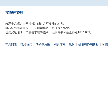
博彩要有節制
未滿十八歲人士不得投注或進入可投注的地方。
向非法或海外莊家下注，即屬違法，且可被判監禁。
切勿沉迷賭博，如需尋求輔導協助，可致電平和基金熱線1834 633。
常見問題
|
聯絡我們
|
傳媒專用區
|
網頁指南
|
規例
|
提倡有節制博彩
|
私隱