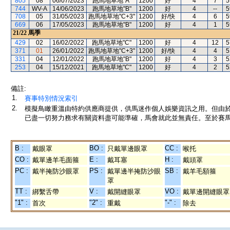
805
08
06/07/2023
跑馬地草地"A"
1200
好
4
7
5
744
WV-A
14/06/2023
跑馬地草地"B"
1200
好
4
--
5
708
05
31/05/2023
跑馬地草地"C+3"
1200
好/快
4
6
5
669
06
17/05/2023
跑馬地草地"B"
1200
好
4
1
5
21/22
馬季
429
02
16/02/2022
跑馬地草地"C"
1200
好
4
12
5
371
01
26/01/2022
跑馬地草地"C+3"
1200
好/快
4
4
5
331
04
12/01/2022
跑馬地草地"B"
1200
好
4
3
5
253
04
15/12/2021
跑馬地草地"C"
1200
好
4
2
5
備註:
1.
賽事特別情況索引
2.
模擬鳥瞰重溫由特約供應商提供，供馬迷作個人娛樂資訊之用。但由
已盡一切努力務求有關資料盡可能準確，馬會就此並無責任。至於賽馬
B :
BO :
CC :
戴眼罩
只戴單邊眼罩
喉托
CO :
E :
H :
戴單邊羊毛面箍
戴耳塞
戴頭罩
PC :
PS :
SB :
戴半掩防沙眼罩
戴單邊半掩防沙眼
戴羊毛額箍
罩
TT :
V :
VO :
綁繫舌帶
戴開縫眼罩
戴單邊開縫眼罩
"1" :
"2" :
"-" :
首次
重戴
除去