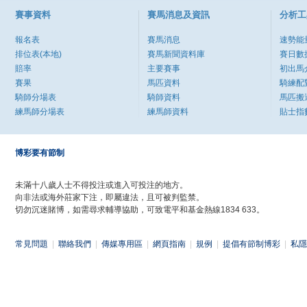
賽事資料
賽馬消息及資訊
分析工
報名表
賽馬消息
速勢能
排位表(本地)
賽馬新聞資料庫
賽日數
賠率
主要賽事
初出馬
賽果
馬匹資料
騎練配
騎師分場表
騎師資料
馬匹搬
練馬師分場表
練馬師資料
貼士指
博彩要有節制
未滿十八歲人士不得投注或進入可投注的地方。
向非法或海外莊家下注，即屬違法，且可被判監禁。
切勿沉迷賭博，如需尋求輔導協助，可致電平和基金熱線1834 633。
常見問題
|
聯絡我們
|
傳媒專用區
|
網頁指南
|
規例
|
提倡有節制博彩
|
私隱