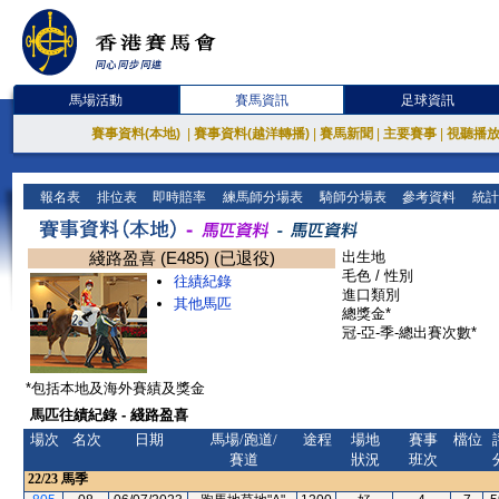
馬場活動
賽馬資訊
足球資訊
賽事資料(本地)
|
賽事資料(越洋轉播)
|
賽馬新聞
|
主要賽事
|
視聽播
報名表
排位表
即時賠率
練馬師分場表
騎師分場表
參考資料
統計
綫路盈喜 (E485) (已退役)
出生地
毛色 / 性別
往績紀錄
進口類別
其他馬匹
總獎金*
冠-亞-季-總出賽次數*
*包括本地及海外賽績及獎金
馬匹往績紀錄 - 綫路盈喜
場次
名次
日期
馬場/跑道/
途程
場地
賽事
檔位
賽道
狀況
班次
22/23
馬季