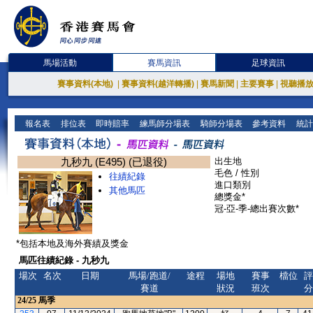
馬場活動
賽馬資訊
足球資訊
賽事資料(本地)
|
賽事資料(越洋轉播)
|
賽馬新聞
|
主要賽事
|
視聽播
報名表
排位表
即時賠率
練馬師分場表
騎師分場表
參考資料
統計
九秒九 (E495) (已退役)
出生地
毛色 / 性別
往績紀錄
進口類別
其他馬匹
總獎金*
冠-亞-季-總出賽次數*
*包括本地及海外賽績及獎金
馬匹往績紀錄 - 九秒九
場次
名次
日期
馬場/跑道/
途程
場地
賽事
檔位
評
賽道
狀況
班次
分
24/25
馬季