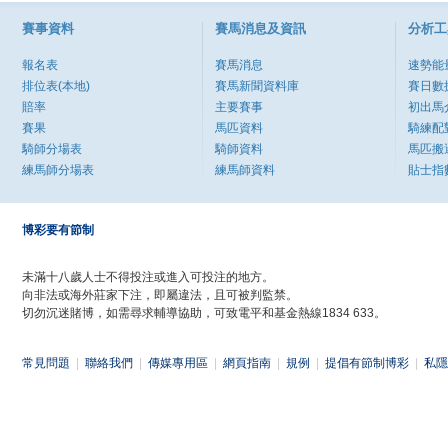
賽事資料
賽馬消息及資訊
分析工
報名表
賽馬消息
速勢能
排位表(本地)
賽馬新聞資料庫
賽日數
賠率
主要賽事
初出馬
賽果
馬匹資料
騎練配
騎師分場表
騎師資料
馬匹搬
練馬師分場表
練馬師資料
貼士指
博彩要有節制
未滿十八歲人士不得投注或進入可投注的地方。
向非法或海外莊家下注，即屬違法，且可被判監禁。
切勿沉迷賭博，如需尋求輔導協助，可致電平和基金熱線1834 633。
常見問題
|
聯絡我們
|
傳媒專用區
|
網頁指南
|
規例
|
提倡有節制博彩
|
私隱