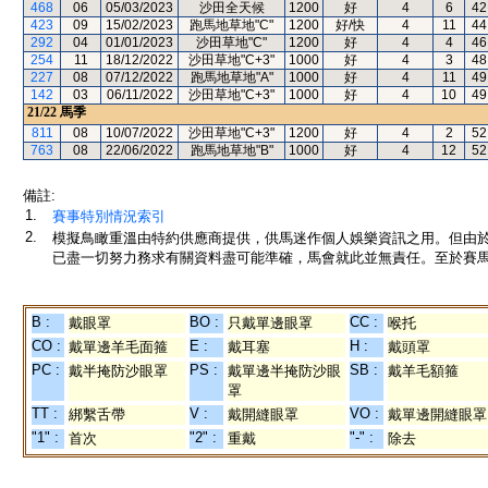
468
06
05/03/2023
沙田全天候
1200
好
4
6
42
423
09
15/02/2023
跑馬地草地"C"
1200
好/快
4
11
44
292
04
01/01/2023
沙田草地"C"
1200
好
4
4
46
254
11
18/12/2022
沙田草地"C+3"
1000
好
4
3
48
227
08
07/12/2022
跑馬地草地"A"
1000
好
4
11
49
142
03
06/11/2022
沙田草地"C+3"
1000
好
4
10
49
21/22
馬季
811
08
10/07/2022
沙田草地"C+3"
1200
好
4
2
52
763
08
22/06/2022
跑馬地草地"B"
1000
好
4
12
52
備註:
1.
賽事特別情況索引
2.
模擬鳥瞰重溫由特約供應商提供，供馬迷作個人娛樂資訊之用。但由
已盡一切努力務求有關資料盡可能準確，馬會就此並無責任。至於賽馬
B :
BO :
CC :
戴眼罩
只戴單邊眼罩
喉托
CO :
E :
H :
戴單邊羊毛面箍
戴耳塞
戴頭罩
PC :
PS :
SB :
戴半掩防沙眼罩
戴單邊半掩防沙眼
戴羊毛額箍
罩
TT :
V :
VO :
綁繫舌帶
戴開縫眼罩
戴單邊開縫眼罩
"1" :
"2" :
"-" :
首次
重戴
除去