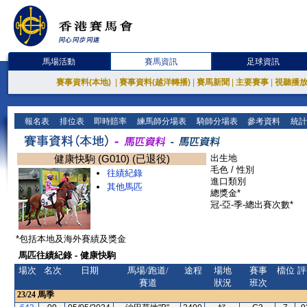
馬場活動
賽馬資訊
足球資訊
賽事資料(本地)
|
賽事資料(越洋轉播)
|
賽馬新聞
|
主要賽事
|
視聽播
報名表
排位表
即時賠率
練馬師分場表
騎師分場表
參考資料
統計
健康快駒 (G010) (已退役)
出生地
毛色 / 性別
往績紀錄
進口類別
其他馬匹
總獎金*
冠-亞-季-總出賽次數*
*包括本地及海外賽績及獎金
馬匹往績紀錄 - 健康快駒
場次
名次
日期
馬場/跑道/
途程
場地
賽事
檔位
評
賽道
狀況
班次
23/24
馬季