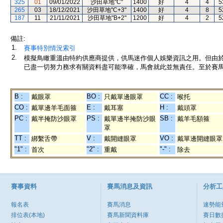
325
01
09/01/2022
沙田草地"C"
1400
好
4
4
5
265
03
18/12/2021
沙田草地"C+3"
1400
好
4
8
5
187
11
21/11/2021
沙田草地"B+2"
1200
好
4
2
5
備註:
1.
賽事特別情況索引
2.
模擬鳥瞰重溫由特約供應商提供，供馬迷作個人娛樂資訊之用。但由
已盡一切努力務求有關資料盡可能準確，馬會就此並無責任。至於賽馬
B :
BO :
CC :
戴眼罩
只戴單邊眼罩
喉托
CO :
E :
H :
戴單邊羊毛面箍
戴耳塞
戴頭罩
PC :
PS :
SB :
戴半掩防沙眼罩
戴單邊半掩防沙眼
戴羊毛額箍
罩
TT :
V :
VO :
綁繫舌帶
戴開縫眼罩
戴單邊開縫眼罩
"1" :
"2" :
"-" :
首次
重戴
除去
賽事資料
賽馬消息及資訊
分析工
報名表
賽馬消息
速勢能
排位表(本地)
賽馬新聞資料庫
賽日數