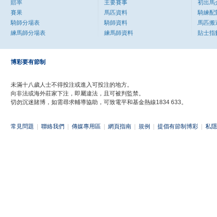
賠率
主要賽事
初出馬
賽果
馬匹資料
騎練配
騎師分場表
騎師資料
馬匹搬
練馬師分場表
練馬師資料
貼士指
博彩要有節制
未滿十八歲人士不得投注或進入可投注的地方。
向非法或海外莊家下注，即屬違法，且可被判監禁。
切勿沉迷賭博，如需尋求輔導協助，可致電平和基金熱線1834 633。
常見問題
|
聯絡我們
|
傳媒專用區
|
網頁指南
|
規例
|
提倡有節制博彩
|
私隱