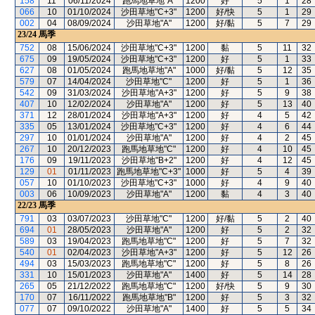
158
11
06/11/2024
跑馬地草地"A"
1200
好
5
1
28
066
10
01/10/2024
沙田草地"C+3"
1200
好/快
5
1
29
002
04
08/09/2024
沙田草地"A"
1200
好/黏
5
7
29
23/24
馬季
752
08
15/06/2024
沙田草地"C+3"
1200
黏
5
11
32
675
09
19/05/2024
沙田草地"C+3"
1200
好
5
1
33
627
08
01/05/2024
跑馬地草地"A"
1000
好/黏
5
12
35
579
07
14/04/2024
沙田草地"C"
1200
好
5
1
36
542
09
31/03/2024
沙田草地"A+3"
1200
好
5
9
38
407
10
12/02/2024
沙田草地"A"
1200
好
5
13
40
371
12
28/01/2024
沙田草地"A+3"
1200
好
4
5
42
335
05
13/01/2024
沙田草地"C+3"
1200
好
4
6
44
297
10
01/01/2024
沙田草地"A"
1200
好
4
2
45
267
10
20/12/2023
跑馬地草地"C"
1200
好
4
10
45
176
09
19/11/2023
沙田草地"B+2"
1200
好
4
12
45
129
01
01/11/2023
跑馬地草地"C+3"
1000
好
5
4
39
057
10
01/10/2023
沙田草地"C+3"
1000
好
4
9
40
003
06
10/09/2023
沙田草地"A"
1200
黏
4
3
40
22/23
馬季
791
03
03/07/2023
沙田草地"C"
1200
好/黏
5
2
40
694
01
28/05/2023
沙田草地"A"
1200
好
5
2
32
589
03
19/04/2023
跑馬地草地"C"
1200
好
5
7
32
540
01
02/04/2023
沙田草地"A+3"
1200
好
5
12
26
494
03
15/03/2023
跑馬地草地"C"
1200
好
5
8
26
331
10
15/01/2023
沙田草地"A"
1400
好
5
14
28
265
05
21/12/2022
跑馬地草地"C"
1200
好/快
5
9
30
170
07
16/11/2022
跑馬地草地"B"
1200
好
5
3
32
077
07
09/10/2022
沙田草地"A"
1400
好
5
5
34