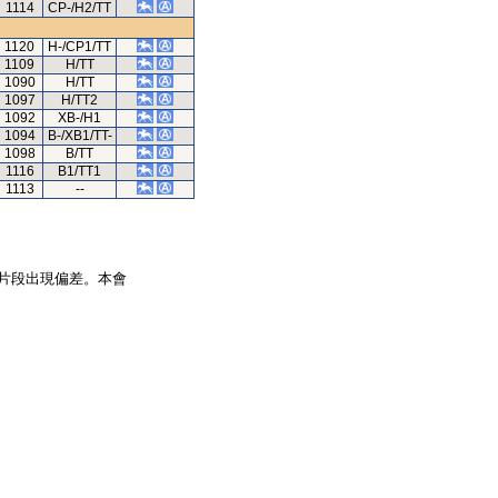
1114
CP-/H2/TT
1120
H-/CP1/TT
1109
H/TT
1090
H/TT
1097
H/TT2
1092
XB-/H1
1094
B-/XB1/TT-
1098
B/TT
1116
B1/TT1
1113
--
片段出現偏差。本會