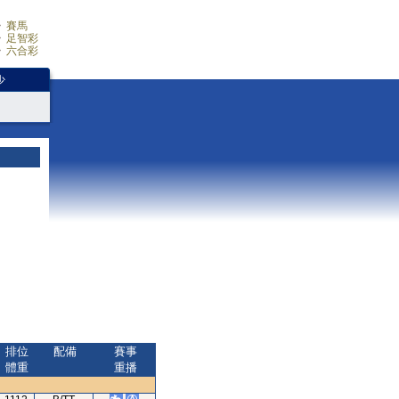
賽馬
足智彩
六合彩
少
排位
配備
賽事
體重
重播