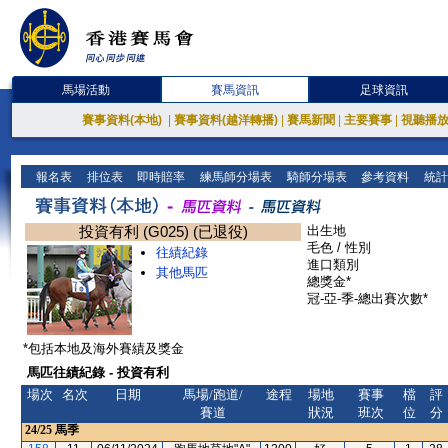
馬場活動
賽馬資訊
足球資訊
賽事資料(本地)
|
賽事資料(越洋轉播)
|
賽馬新聞
|
主要賽事
|
視聽播
報名表
排位表
即時賠率
練馬師分場表
騎師分場表
參考資料
統計
投資有利 (G025) (已退役)
出生地
毛色 / 性別
往績紀錄
進口類別
其他馬匹
總獎金*
冠-亞-季-總出賽次數*
*包括本地及海外賽績及獎金
馬匹往績紀錄 - 投資有利
場次
名次
日期
馬場/跑道/
途程
場地
賽事
檔
評
賽道
狀況
班次
位
分
24/25
馬季