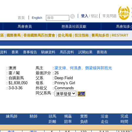
登入
/
登記
常見問題
首頁
English
馬會會員
慈善及社區貢獻
馬會知多
放區
|
國際賽馬
|
香港國際馬匹拍賣會
|
從化馬場
|
投注指南
|
賽馬知多些
|
RESTART
資料
賽果
賽事報告
騎練資料
馬匹資料
試閘結果
賽期表
:
澳洲
馬主
:
梁文煒、何漢彥、鄧梁煖與郭照光
:
棗 / 閹
最後評分
:
26
:
自購新馬
父系
:
Deep Field
:
$1,838,050
母系
:
Prinny's Girl
:
3-0-3-36
外祖父
:
Commands
同父系馬
:
練馬師
騎師
頭馬
獨贏
實際
沿途
完成
距離
賠率
負磅
走位
時間