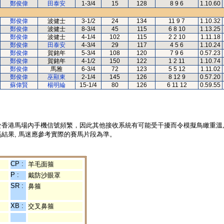
鄭俊偉
田泰安
1-3/4
15
128
8 9 6
1.10.60
鄭俊偉
波健士
3-1/2
24
134
11 9 7
1.10.32
鄭俊偉
波健士
8-3/4
45
115
6 8 10
1.13.25
鄭俊偉
波健士
4-1/4
102
115
2 2 10
1.11.18
鄭俊偉
田泰安
4-3/4
29
117
4 5 6
1.10.24
鄭俊偉
賀銘年
5-3/4
108
120
7 9 6
0.57.23
鄭俊偉
賀銘年
4-1/2
150
122
1 2 11
1.10.74
鄭俊偉
馬雅
6-3/4
72
123
5 5 12
1.11.02
鄭俊偉
巫顯東
2-1/4
145
126
8 12 9
0.57.20
蘇偉賢
楊明綸
15-1/4
80
126
6 11 12
0.59.55
於香港馬場內手機信號頻繁，因此其他接收系統有可能受干擾而令模擬鳥瞰重溫
結果, 馬迷應參考實際的賽馬片段為準。
CP :
羊毛面箍
P :
戴防沙眼罩
SR :
鼻箍
XB :
交叉鼻箍