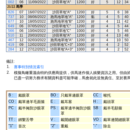
002
06
11/09/2022
沙田草地"A"
1200
好
5
12
34
21/22
馬季
826
07
16/07/2022
沙田草地"A"
1200
好
5
6
38
737
10
08/06/2022
跑馬地草地"A"
1200
黏
4
5
40
677
10
18/05/2022
跑馬地草地"B"
1200
好
4
11
42
649
06
07/05/2022
沙田草地"C"
1200
好
4
5
44
566
06
10/04/2022
沙田草地"C"
1000
好
4
5
46
510
11
20/03/2022
沙田草地"A"
1200
好
4
13
48
467
12
02/03/2022
跑馬地草地"A"
1200
好
4
10
50
419
09
12/02/2022
沙田草地"C+3"
1000
好
4
2
52
284
12
27/12/2021
沙田草地"A+3"
1000
好
4
2
52
備註:
1.
賽事特別情況索引
2.
模擬鳥瞰重溫由特約供應商提供，供馬迷作個人娛樂資訊之用。但由
已盡一切努力務求有關資料盡可能準確，馬會就此並無責任。至於賽馬
B :
BO :
CC :
戴眼罩
只戴單邊眼罩
喉托
CO :
E :
H :
戴單邊羊毛面箍
戴耳塞
戴頭罩
PC :
PS :
SB :
戴半掩防沙眼罩
戴單邊半掩防沙眼
戴羊毛額箍
罩
TT :
V :
VO :
綁繫舌帶
戴開縫眼罩
戴單邊開縫眼罩
"1" :
"2" :
"-" :
首次
重戴
除去