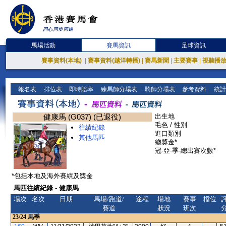
馬場活動
賽馬資訊
足球資訊
賽事資料(本地)
|
賽事資料(越洋轉播)
|
賽馬新聞
|
主要賽事
|
視聽播
報名表
排位表
即時賠率
練馬師分場表
騎師分場表
參考資料
統計
健康馬 (G037) (已退役)
出生地
毛色 / 性別
往績紀錄
進口類別
其他馬匹
總獎金*
冠-亞-季-總出賽次數*
*包括本地及海外賽績及獎金
馬匹往績紀錄 - 健康馬
場次
名次
日期
馬場/跑道/
途程
場地
賽事
檔位
賽道
狀況
班次
23/24
馬季