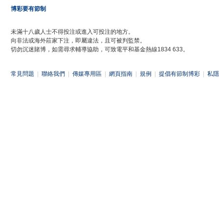
博彩要有節制
未滿十八歲人士不得投注或進入可投注的地方。
向非法或海外莊家下注，即屬違法，且可被判監禁。
切勿沉迷賭博，如需尋求輔導協助，可致電平和基金熱線1834 633。
常見問題
|
聯絡我們
|
傳媒專用區
|
網頁指南
|
規例
|
提倡有節制博彩
|
私隱