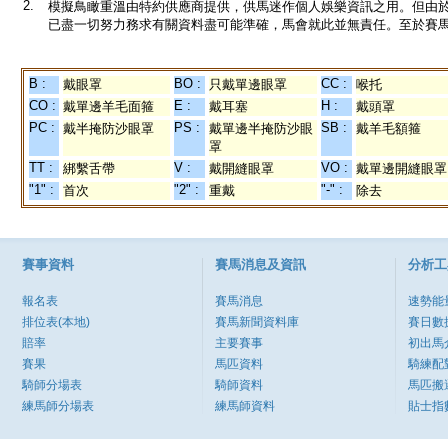
2.
模擬鳥瞰重溫由特約供應商提供，供馬迷作個人娛樂資訊之用。但由
已盡一切努力務求有關資料盡可能準確，馬會就此並無責任。至於賽馬
B :
BO :
CC :
戴眼罩
只戴單邊眼罩
喉托
CO :
E :
H :
戴單邊羊毛面箍
戴耳塞
戴頭罩
PC :
PS :
SB :
戴半掩防沙眼罩
戴單邊半掩防沙眼
戴羊毛額箍
罩
TT :
V :
VO :
綁繫舌帶
戴開縫眼罩
戴單邊開縫眼罩
"1" :
"2" :
"-" :
首次
重戴
除去
賽事資料
賽馬消息及資訊
分析工
報名表
賽馬消息
速勢能
排位表(本地)
賽馬新聞資料庫
賽日數
賠率
主要賽事
初出馬
賽果
馬匹資料
騎練配
騎師分場表
騎師資料
馬匹搬
練馬師分場表
練馬師資料
貼士指