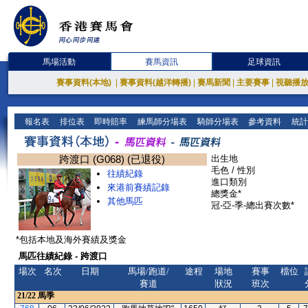
馬場活動
賽馬資訊
足球資訊
賽事資料(本地)
|
賽事資料(越洋轉播)
|
賽馬新聞
|
主要賽事
|
視聽播
報名表
排位表
即時賠率
練馬師分場表
騎師分場表
參考資料
統計
跨渡口 (G068) (已退役)
出生地
毛色 / 性別
往績紀錄
進口類別
來港前賽績記錄
總獎金*
其他馬匹
冠-亞-季-總出賽次數*
*包括本地及海外賽績及獎金
馬匹往績紀錄 - 跨渡口
場次
名次
日期
馬場/跑道/
途程
場地
賽事
檔位
賽道
狀況
班次
21/22
馬季