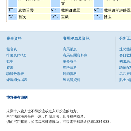
罩
TT :
V :
VO :
綁繫舌帶
戴開縫眼罩
戴單邊開縫眼罩
"1" :
"2" :
"-" :
首次
重戴
除去
賽事資料
賽馬消息及資訊
分析工
報名表
賽馬消息
速勢能
排位表(本地)
賽馬新聞資料庫
賽日數
賠率
主要賽事
初出馬
賽果
馬匹資料
騎練配
騎師分場表
騎師資料
馬匹搬
練馬師分場表
練馬師資料
貼士指
博彩要有節制
未滿十八歲人士不得投注或進入可投注的地方。
向非法或海外莊家下注，即屬違法，且可被判監禁。
切勿沉迷賭博，如需尋求輔導協助，可致電平和基金熱線1834 633。