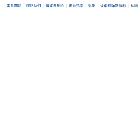
常見問題
|
聯絡我們
|
傳媒專用區
|
網頁指南
|
規例
|
提倡有節制博彩
|
私隱