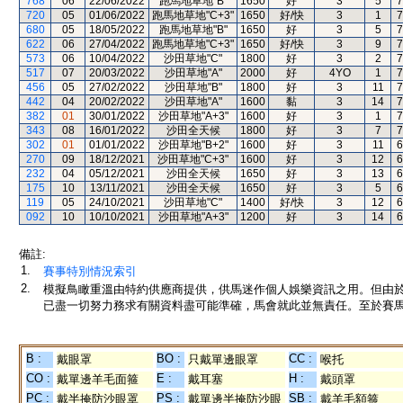
768
06
22/06/2022
跑馬地草地"B"
1650
好
3
5
7
720
05
01/06/2022
跑馬地草地"C+3"
1650
好/快
3
1
7
680
05
18/05/2022
跑馬地草地"B"
1650
好
3
5
7
622
06
27/04/2022
跑馬地草地"C+3"
1650
好/快
3
9
7
573
06
10/04/2022
沙田草地"C"
1800
好
3
2
7
517
07
20/03/2022
沙田草地"A"
2000
好
4YO
1
7
456
05
27/02/2022
沙田草地"B"
1800
好
3
11
7
442
04
20/02/2022
沙田草地"A"
1600
黏
3
14
7
382
01
30/01/2022
沙田草地"A+3"
1600
好
3
1
7
343
08
16/01/2022
沙田全天候
1800
好
3
7
7
302
01
01/01/2022
沙田草地"B+2"
1600
好
3
11
6
270
09
18/12/2021
沙田草地"C+3"
1600
好
3
12
6
232
04
05/12/2021
沙田全天候
1650
好
3
13
6
175
10
13/11/2021
沙田全天候
1650
好
3
5
6
119
05
24/10/2021
沙田草地"C"
1400
好/快
3
12
6
092
10
10/10/2021
沙田草地"A+3"
1200
好
3
14
6
備註:
1.
賽事特別情況索引
2.
模擬鳥瞰重溫由特約供應商提供，供馬迷作個人娛樂資訊之用。但由
已盡一切努力務求有關資料盡可能準確，馬會就此並無責任。至於賽馬
B :
BO :
CC :
戴眼罩
只戴單邊眼罩
喉托
CO :
E :
H :
戴單邊羊毛面箍
戴耳塞
戴頭罩
PC :
PS :
SB :
戴半掩防沙眼罩
戴單邊半掩防沙眼
戴羊毛額箍