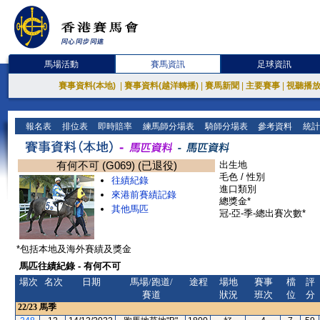
馬場活動
賽馬資訊
足球資訊
賽事資料(本地)
|
賽事資料(越洋轉播)
|
賽馬新聞
|
主要賽事
|
視聽播
報名表
排位表
即時賠率
練馬師分場表
騎師分場表
參考資料
統計
有何不可 (G069) (已退役)
出生地
毛色 / 性別
往績紀錄
進口類別
來港前賽績記錄
總獎金*
其他馬匹
冠-亞-季-總出賽次數*
*包括本地及海外賽績及獎金
馬匹往績紀錄 - 有何不可
場次
名次
日期
馬場/跑道/
途程
場地
賽事
檔
評
賽道
狀況
班次
位
分
22/23
馬季