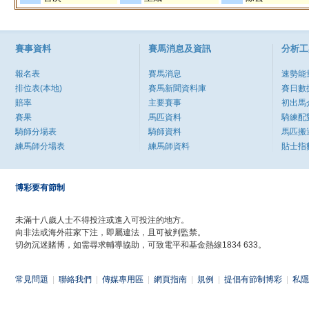
賽事資料
賽馬消息及資訊
分析工
報名表
賽馬消息
速勢能
排位表(本地)
賽馬新聞資料庫
賽日數
賠率
主要賽事
初出馬
賽果
馬匹資料
騎練配
騎師分場表
騎師資料
馬匹搬
練馬師分場表
練馬師資料
貼士指
博彩要有節制
未滿十八歲人士不得投注或進入可投注的地方。
向非法或海外莊家下注，即屬違法，且可被判監禁。
切勿沉迷賭博，如需尋求輔導協助，可致電平和基金熱線1834 633。
常見問題
|
聯絡我們
|
傳媒專用區
|
網頁指南
|
規例
|
提倡有節制博彩
|
私隱