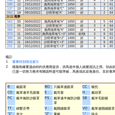
248
12
14/12/2022
跑馬地草地"B"
1800
好
4
7
59
195
12
23/11/2022
跑馬地草地"C"
1650
好
3
3
61
137
10
30/10/2022
跑馬地草地"C"
1650
好
3
2
63
082
14
09/10/2022
沙田草地"A"
1400
好
3
2
64
21/22
馬季
562
05
06/04/2022
跑馬地草地"A"
1650
好
3
5
64
515
09
20/03/2022
沙田草地"A"
1600
好
3
4
64
466
01
02/03/2022
跑馬地草地"A"
1800
好
4
6
58
373
11
26/01/2022
跑馬地草地"C+3"
1650
好/快
3
9
61
308
10
01/01/2022
沙田草地"B+2"
1400
好
3
9
63
269
11
18/12/2021
沙田草地"C+3"
1200
好
3
9
65
231
12
05/12/2021
沙田草地"C+3"
1000
好
3
9
65
備註:
1.
賽事特別情況索引
2.
模擬鳥瞰重溫由特約供應商提供，供馬迷作個人娛樂資訊之用。但由
已盡一切努力務求有關資料盡可能準確，馬會就此並無責任。至於賽馬
B :
BO :
CC :
戴眼罩
只戴單邊眼罩
喉托
CO :
E :
H :
戴單邊羊毛面箍
戴耳塞
戴頭罩
PC :
PS :
SB :
戴半掩防沙眼罩
戴單邊半掩防沙眼
戴羊毛額箍
罩
TT :
V :
VO :
綁繫舌帶
戴開縫眼罩
戴單邊開縫眼罩
"1" :
"2" :
"-" :
首次
重戴
除去