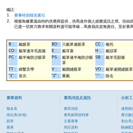
備註:
1.
賽事特別情況索引
2.
模擬鳥瞰重溫由特約供應商提供，供馬迷作個人娛樂資訊之用。但由
已盡一切努力務求有關資料盡可能準確，馬會就此並無責任。至於賽馬
B :
BO :
CC :
戴眼罩
只戴單邊眼罩
喉托
CO :
E :
H :
戴單邊羊毛面箍
戴耳塞
戴頭罩
PC :
PS :
SB :
戴半掩防沙眼罩
戴單邊半掩防沙眼
戴羊毛額箍
罩
TT :
V :
VO :
綁繫舌帶
戴開縫眼罩
戴單邊開縫眼罩
"1" :
"2" :
"-" :
首次
重戴
除去
賽事資料
賽馬消息及資訊
分析工
報名表
賽馬消息
速勢能
排位表(本地)
賽馬新聞資料庫
賽日數
賠率
主要賽事
初出馬
賽果
馬匹資料
騎練配