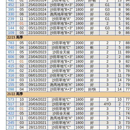
492
02
10/03/2024
沙田草地"C"
1800
好/黏
2
13
94
452
10
25/02/2024
沙田草地"A+3"
2000
好
G1
8
95
395
05
04/02/2024
沙田草地"B+2"
1800
好
G3
8
96
330
06
10/01/2024
跑馬地草地"B"
1800
好
G3
2
96
239
11
10/12/2023
沙田草地"A"
2000
好
G1
5
96
177
01
19/11/2023
沙田草地"B+2"
1800
好
2
1
91
144
02
05/11/2023
沙田草地"C+3"
1800
好
G3
5
86
109
05
22/10/2023
沙田草地"B+2"
1800
好
2
9
86
22/23
馬季
783
05
01/07/2023
沙田草地"B"
2000
好
2
7
88
740
04
10/06/2023
沙田草地"C"
1800
軟
2
5
89
653
05
10/05/2023
沙田全天候
1650
好
2
11
89
606
09
23/04/2023
沙田草地"C+3"
1800
好
2
2
89
471
01
05/03/2023
沙田草地"B+2"
1800
好
2
9
82
415
02
12/02/2023
沙田草地"C+3"
1800
好
3
1
80
356
02
21/01/2023
沙田草地"B"
2000
好
3
5
78
316
03
08/01/2023
沙田草地"C+3"
1800
好
3
11
79
238
03
11/12/2022
沙田草地"A"
1800
好
3
14
79
155
05
09/11/2022
跑馬地草地"A"
1800
好
3
2
79
098
04
16/10/2022
沙田草地"A+3"
1800
好/快
3
14
77
21/22
馬季
573
10
10/04/2022
沙田草地"C"
1800
好
3
10
77
517
10
20/03/2022
沙田草地"A"
2000
好
4YO
2
77
456
01
27/02/2022
沙田草地"B"
1800
好
3
7
72
422
05
12/02/2022
沙田全天候
1650
好
3
1
74
317
11
05/01/2022
跑馬地草地"A"
1800
好
3
3
74
245
03
12/12/2021
沙田草地"A"
1800
好
3
3
73
212
04
28/11/2021
沙田草地"C"
1600
好
3
10
73