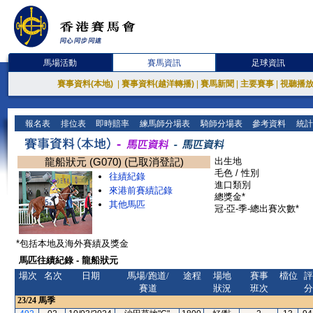
馬場活動
賽馬資訊
足球資訊
賽事資料(本地)
|
賽事資料(越洋轉播)
|
賽馬新聞
|
主要賽事
|
視聽播
報名表
排位表
即時賠率
練馬師分場表
騎師分場表
參考資料
統計
龍船狀元 (G070) (已取消登記)
出生地
毛色 / 性別
往績紀錄
進口類別
來港前賽績記錄
總獎金*
其他馬匹
冠-亞-季-總出賽次數*
*包括本地及海外賽績及獎金
馬匹往績紀錄 - 龍船狀元
場次
名次
日期
馬場/跑道/
途程
場地
賽事
檔位
評
賽道
狀況
班次
分
23/24
馬季