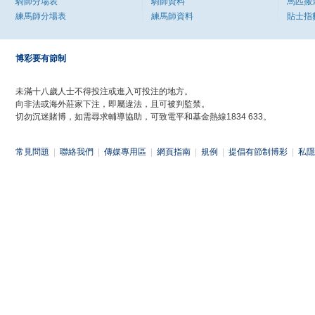
騎師分場表
騎師資料
馬匹搬
練馬師分場表
練馬師資料
貼士指
博彩要有節制
未滿十八歲人士不得投注或進入可投注的地方。
向非法或海外莊家下注，即屬違法，且可被判監禁。
切勿沉迷賭博，如需尋求輔導協助，可致電平和基金熱線1834 633。
常見問題
|
聯絡我們
|
傳媒專用區
|
網頁指南
|
規例
|
提倡有節制博彩
|
私隱