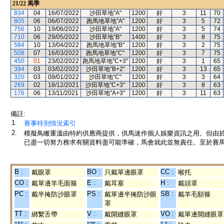
21/22
馬季
834
04
16/07/2022
沙田草地"A"
1200
好
3
11
70
805
06
06/07/2022
跑馬地草地"A"
1200
好
3
5
72
756
10
19/06/2022
沙田草地"A"
1200
好
3
5
74
710
06
29/05/2022
沙田草地"B"
1400
好
3
8
75
584
10
13/04/2022
跑馬地草地"B"
1200
好
3
2
75
508
07
16/03/2022
跑馬地草地"C"
1200
好
3
7
75
450
01
23/02/2022
跑馬地草地"C+3"
1200
好
3
1
65
394
03
03/02/2022
沙田草地"B+2"
1200
好
3
13
65
320
03
09/01/2022
沙田草地"C"
1200
好
3
3
64
269
02
18/12/2021
沙田草地"C+3"
1200
好
3
8
63
176
06
13/11/2021
沙田草地"A+3"
1200
好
3
11
63
備註:
1.
賽事特別情況索引
2.
模擬鳥瞰重溫由特約供應商提供，供馬迷作個人娛樂資訊之用。但由
已盡一切努力務求有關資料盡可能準確，馬會就此並無責任。至於賽馬
B :
BO :
CC :
戴眼罩
只戴單邊眼罩
喉托
CO :
E :
H :
戴單邊羊毛面箍
戴耳塞
戴頭罩
PC :
PS :
SB :
戴半掩防沙眼罩
戴單邊半掩防沙眼
戴羊毛額箍
罩
TT :
V :
VO :
綁繫舌帶
戴開縫眼罩
戴單邊開縫眼罩