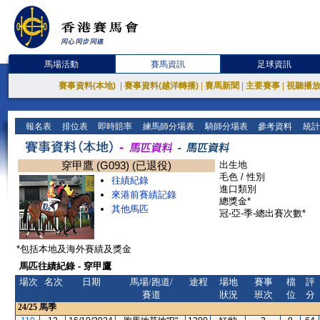
馬場活動
賽馬資訊
足球資訊
賽事資料(本地)
|
賽事資料(越洋轉播)
|
賽馬新聞
|
主要賽事
|
視聽播
報名表
排位表
即時賠率
練馬師分場表
騎師分場表
參考資料
統計
穿甲鷹 (G093) (已退役)
出生地
毛色 / 性別
往績紀錄
進口類別
來港前賽績記錄
總獎金*
其他馬匹
冠-亞-季-總出賽次數*
*包括本地及海外賽績及獎金
馬匹往績紀錄 - 穿甲鷹
場次
名次
日期
馬場/跑道/
途程
場地
賽事
檔
評
賽道
狀況
班次
位
分
24/25
馬季