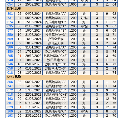
110
12
16/10/2024
跑馬地草地"B"
1200
好/快
3
9
64
054
07
25/09/2024
跑馬地草地"C"
1000
好
3
11
64
23/24
馬季
801
02
04/07/2024
跑馬地草地"A"
1200
好
3
9
62
731
04
05/06/2024
跑馬地草地"A"
1200
好/黏
3
1
63
674
10
15/05/2024
跑馬地草地"C"
1200
好
3
11
65
635
08
01/05/2024
跑馬地草地"A"
1200
好/黏
3
3
67
577
04
10/04/2024
跑馬地草地"B"
1200
好
3
6
69
550
10
31/03/2024
沙田草地"A+3"
1200
好
3
13
71
509
11
16/03/2024
沙田全天候
1200
好
3
9
73
433
09
18/02/2024
沙田全天候
1200
好
3
2
74
386
06
31/01/2024
跑馬地草地"A"
1200
好
3
7
74
350
04
17/01/2024
跑馬地草地"C"
1200
好
3
8
74
295
01
29/12/2023
跑馬地草地"C+3"
1200
好
3
3
69
240
07
10/12/2023
沙田草地"A"
1200
好
3
11
71
146
10
05/11/2023
沙田草地"C+3"
1200
好
3
6
73
058
04
01/10/2023
沙田草地"C+3"
1200
好
3
2
74
018
03
13/09/2023
跑馬地草地"A"
1200
好
3
1
74
22/23
馬季
806
02
06/07/2023
跑馬地草地"A"
1200
好
3
1
73
747
05
14/06/2023
跑馬地草地"B"
1200
好
3
11
74
672
04
17/05/2023
跑馬地草地"B"
1200
好
3
9
75
518
06
22/03/2023
跑馬地草地"C+3"
1200
好
3
5
76
463
09
01/03/2023
跑馬地草地"A"
1200
好
3
12
76
387
05
01/02/2023
跑馬地草地"A"
1200
好
3
2
76
329
01
11/01/2023
跑馬地草地"B"
1200
好
3
12
70
269
02
21/12/2022
跑馬地草地"C"
1200
好/快
3
8
68
193
09
23/11/2022
跑馬地草地"C"
1200
好
3
2
70