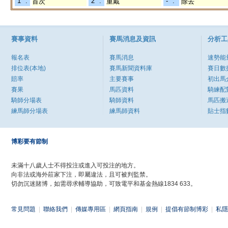
"1" :
"2" :
"-" :
首次
重戴
除去
賽事資料
賽馬消息及資訊
分析工
報名表
賽馬消息
速勢能
排位表(本地)
賽馬新聞資料庫
賽日數
賠率
主要賽事
初出馬
賽果
馬匹資料
騎練配
騎師分場表
騎師資料
馬匹搬
練馬師分場表
練馬師資料
貼士指
博彩要有節制
未滿十八歲人士不得投注或進入可投注的地方。
向非法或海外莊家下注，即屬違法，且可被判監禁。
切勿沉迷賭博，如需尋求輔導協助，可致電平和基金熱線1834 633。
常見問題
|
聯絡我們
|
傳媒專用區
|
網頁指南
|
規例
|
提倡有節制博彩
|
私隱