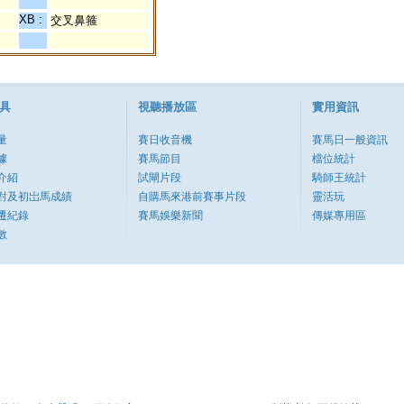
XB :
交叉鼻箍
具
視聽播放區
實用資訊
量
賽日收音機
賽馬日一般資訊
據
賽馬節目
檔位統計
介紹
試閘片段
騎師王統計
對及初岀馬成績
自購馬來港前賽事片段
靈活玩
遷紀錄
賽馬娛樂新聞
傳媒專用區
數