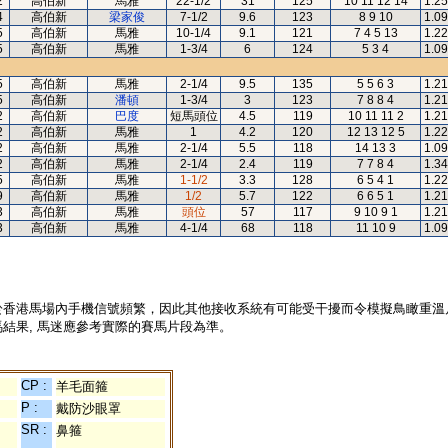
2
高伯新
馬雅
22-1/2
31
125
10 11 12 14
1.25
4
高伯新
梁家俊
7-1/2
9.6
123
8 9 10
1.09
5
高伯新
馬雅
10-1/4
9.1
121
7 4 5 13
1.22
5
高伯新
馬雅
1-3/4
6
124
5 3 4
1.09
5
高伯新
馬雅
2-1/4
9.5
135
5 5 6 3
1.21
5
高伯新
潘頓
1-3/4
3
123
7 8 8 4
1.21
2
高伯新
巴度
短馬頭位
4.5
119
10 11 11 2
1.21
2
高伯新
馬雅
1
4.2
120
12 13 12 5
1.22
2
高伯新
馬雅
2-1/4
5.5
118
14 13 3
1.09
2
高伯新
馬雅
2-1/4
2.4
119
7 7 8 4
1.34
5
高伯新
馬雅
1-1/2
3.3
128
6 5 4 1
1.22
9
高伯新
馬雅
1/2
5.7
122
6 6 5 1
1.21
3
高伯新
馬雅
頭位
57
117
9 10 9 1
1.21
3
高伯新
馬雅
4-1/4
68
118
11 10 9
1.09
於香港馬場內手機信號頻繁，因此其他接收系統有可能受干擾而令模擬鳥瞰重溫
結果, 馬迷應參考實際的賽馬片段為準。
CP :
羊毛面箍
P :
戴防沙眼罩
SR :
鼻箍