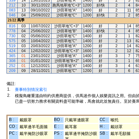
339
14
15/01/2023
沙田草地"A"
1400
好
2
5
8
212
10
30/11/2022
跑馬地草地"C+3"
1200
好/快
2
4
8
083
13
09/10/2022
沙田草地"A"
1400
好
2
11
8
046
04
25/09/2022
沙田草地"C"
1200
好/快
2
2
8
21/22
馬季
816
03
10/07/2022
沙田草地"C+3"
1400
好
2
14
8
778
04
25/06/2022
沙田草地"B"
1400
好/快
2
4
8
730
02
05/06/2022
沙田草地"C"
1400
好
2
1
8
575
05
10/04/2022
沙田草地"C"
1400
好
2
13
8
519
03
20/03/2022
沙田草地"A"
1200
好
2
14
8
424
04
12/02/2022
沙田草地"C+3"
1600
好
2
12
8
365
01
23/01/2022
沙田草地"A"
1400
好
3
7
7
308
01
01/01/2022
沙田草地"B+2"
1400
好
3
1
6
252
01
12/12/2021
沙田草地"A"
1400
好
3
4
6
209
09
28/11/2021
沙田草地"C"
1200
好
3
6
6
備註:
1.
賽事特別情況索引
2.
模擬鳥瞰重溫由特約供應商提供，供馬迷作個人娛樂資訊之用。但由
已盡一切努力務求有關資料盡可能準確，馬會就此並無責任。至於賽馬
B :
BO :
CC :
戴眼罩
只戴單邊眼罩
喉托
CO :
E :
H :
戴單邊羊毛面箍
戴耳塞
戴頭罩
PC :
PS :
SB :
戴半掩防沙眼罩
戴單邊半掩防沙眼
戴羊毛額箍