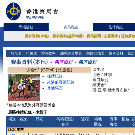
馬場活動
賽馬資訊
足球資訊
賽事資料(本地)
|
賽事資料(越洋轉播)
|
賽馬新聞
|
主要賽事
|
視聽播
報名表
排位表
即時賠率
練馬師分場表
騎師分場表
參考資料
統計
少爺仔 (G094) (已退役)
出生地
毛色 / 性別
往績紀錄
進口類別
來港前賽績記錄
總獎金*
其他馬匹
冠-亞-季-總出賽次數*
*包括本地及海外賽績及獎金
馬匹往績紀錄 - 少爺仔
場次
名次
日期
馬場/跑道/
途程
場地
賽事
檔位
賽道
狀況
班次
22/23
馬季