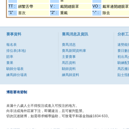
罩
TT :
V :
VO :
綁繫舌帶
戴開縫眼罩
戴單邊開縫眼罩
"1" :
"2" :
"-" :
首次
重戴
除去
賽事資料
賽馬消息及資訊
分析工
報名表
賽馬消息
速勢能
排位表(本地)
賽馬新聞資料庫
賽日數
賠率
主要賽事
初出馬
賽果
馬匹資料
騎練配
騎師分場表
騎師資料
馬匹搬
練馬師分場表
練馬師資料
貼士指
博彩要有節制
未滿十八歲人士不得投注或進入可投注的地方。
向非法或海外莊家下注，即屬違法，且可被判監禁。
切勿沉迷賭博，如需尋求輔導協助，可致電平和基金熱線1834 633。