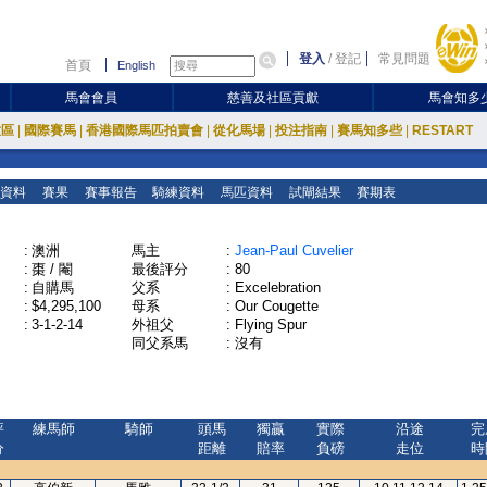
登入
/
登記
常見問題
首頁
English
馬會會員
慈善及社區貢獻
馬會知多
放區
|
國際賽馬
|
香港國際馬匹拍賣會
|
從化馬場
|
投注指南
|
賽馬知多些
|
RESTART
資料
賽果
賽事報告
騎練資料
馬匹資料
試閘結果
賽期表
:
澳洲
馬主
:
Jean-Paul Cuvelier
:
棗 / 閹
最後評分
:
80
:
自購馬
父系
:
Excelebration
:
$4,295,100
母系
:
Our Cougette
:
3-1-2-14
外祖父
:
Flying Spur
同父系馬
:
沒有
評
練馬師
騎師
頭馬
獨贏
實際
沿途
完
分
距離
賠率
負磅
走位
時