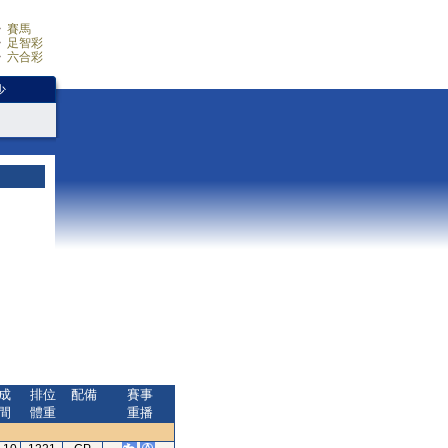
賽馬
足智彩
六合彩
少
成
排位
配備
賽事
間
體重
重播