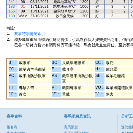
241
06
08/12/2021
跑馬地草地"B"
1200
好
3
7
7
183
01
17/11/2021
跑馬地草地"C"
1000
好
3
9
6
166
09
10/11/2021
跑馬地草地"B"
1200
好
3
2
6
130
WV-A
27/10/2021
沙田全天候
1200
好
3
--
6
備註:
1.
賽事特別情況索引
2.
模擬鳥瞰重溫由特約供應商提供，供馬迷作個人娛樂資訊之用。但由
已盡一切努力務求有關資料盡可能準確，馬會就此並無責任。至於賽馬
B :
BO :
CC :
戴眼罩
只戴單邊眼罩
喉托
CO :
E :
H :
戴單邊羊毛面箍
戴耳塞
戴頭罩
PC :
PS :
SB :
戴半掩防沙眼罩
戴單邊半掩防沙眼
戴羊毛額箍
罩
TT :
V :
VO :
綁繫舌帶
戴開縫眼罩
戴單邊開縫眼罩
"1" :
"2" :
"-" :
首次
重戴
除去
賽事資料
賽馬消息及資訊
分析工
報名表
賽馬消息
速勢能