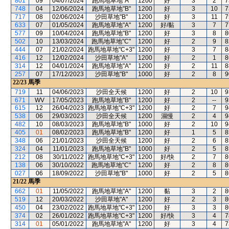
801
09
04/07/2024
跑馬地草地"A"
1200
好
3
2
7
748
04
12/06/2024
跑馬地草地"B"
1200
好
3
10
7
717
08
02/06/2024
沙田草地"B"
1200
好
3
11
7
633
07
01/05/2024
跑馬地草地"A"
1200
好/黏
3
7
7
577
09
10/04/2024
跑馬地草地"B"
1200
好
3
8
8
502
10
13/03/2024
跑馬地草地"C"
1200
好
2
9
8
444
07
21/02/2024
跑馬地草地"C+3"
1200
好
3
7
8
416
12
12/02/2024
沙田草地"A"
1200
好
2
1
8
314
12
04/01/2024
跑馬地草地"A"
1200
好
2
11
8
257
07
17/12/2023
沙田草地"B"
1000
好
2
8
9
22/23
馬季
719
11
04/06/2023
沙田全天候
1200
好
2
10
9
671
WV
17/05/2023
跑馬地草地"B"
1200
好
2
--
9
615
12
26/04/2023
跑馬地草地"C+3"
1200
好
2
7
9
538
06
29/03/2023
沙田全天候
1200
濕慢
2
4
9
482
10
08/03/2023
跑馬地草地"B"
1000
好
2
10
9
405
01
08/02/2023
跑馬地草地"B"
1200
好
1
5
8
348
06
21/01/2023
沙田全天候
1200
好
2
6
8
324
04
11/01/2023
跑馬地草地"B"
1000
好
2
5
8
212
08
30/11/2022
跑馬地草地"C+3"
1200
好/快
2
7
8
138
06
30/10/2022
跑馬地草地"C"
1200
好
2
8
8
027
06
18/09/2022
沙田草地"B"
1000
好
2
5
8
21/22
馬季
662
01
11/05/2022
跑馬地草地"A"
1200
黏
3
2
8
519
12
20/03/2022
沙田草地"A"
1200
好
2
3
8
450
04
23/02/2022
跑馬地草地"C+3"
1200
好
3
3
8
374
02
26/01/2022
跑馬地草地"C+3"
1200
好/快
3
4
7
314
01
05/01/2022
跑馬地草地"A"
1200
好
3
4
7