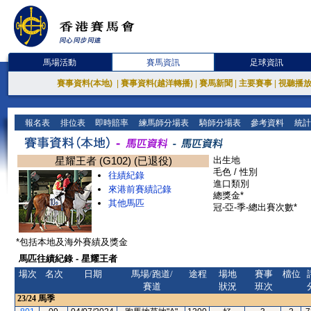
馬場活動
賽馬資訊
足球資訊
賽事資料(本地)
|
賽事資料(越洋轉播)
|
賽馬新聞
|
主要賽事
|
視聽播
報名表
排位表
即時賠率
練馬師分場表
騎師分場表
參考資料
統計
星耀王者 (G102) (已退役)
出生地
毛色 / 性別
往績紀錄
進口類別
來港前賽績記錄
總獎金*
其他馬匹
冠-亞-季-總出賽次數*
*包括本地及海外賽績及獎金
馬匹往績紀錄 - 星耀王者
場次
名次
日期
馬場/跑道/
途程
場地
賽事
檔位
賽道
狀況
班次
23/24
馬季