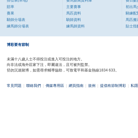
排位表(本地)
賽馬新聞資料庫
賽日數
賠率
主要賽事
初出馬
賽果
馬匹資料
騎練配
騎師分場表
騎師資料
馬匹搬
練馬師分場表
練馬師資料
貼士指
博彩要有節制
未滿十八歲人士不得投注或進入可投注的地方。
向非法或海外莊家下注，即屬違法，且可被判監禁。
切勿沉迷賭博，如需尋求輔導協助，可致電平和基金熱線1834 633。
常見問題
|
聯絡我們
|
傳媒專用區
|
網頁指南
|
規例
|
提倡有節制博彩
|
私隱