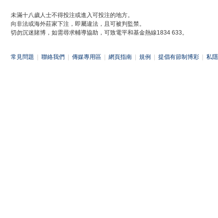
未滿十八歲人士不得投注或進入可投注的地方。
向非法或海外莊家下注，即屬違法，且可被判監禁。
切勿沉迷賭博，如需尋求輔導協助，可致電平和基金熱線1834 633。
常見問題
|
聯絡我們
|
傳媒專用區
|
網頁指南
|
規例
|
提倡有節制博彩
|
私隱