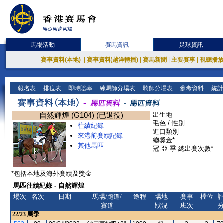
馬場活動
賽馬資訊
足球資訊
賽事資料(本地)
|
賽事資料(越洋轉播)
|
賽馬新聞
|
主要賽事
|
視聽播
報名表
排位表
即時賠率
練馬師分場表
騎師分場表
參考資料
統計
自然輝煌 (G104) (已退役)
出生地
毛色 / 性別
往績紀錄
進口類別
來港前賽績記錄
總獎金*
其他馬匹
冠-亞-季-總出賽次數*
*包括本地及海外賽績及獎金
馬匹往績紀錄 - 自然輝煌
場次
名次
日期
馬場/跑道/
途程
場地
賽事
檔位
賽道
狀況
班次
22/23
馬季