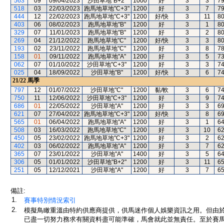
563
09
09/04/2023
沙田草地"B+2"
1000
好
3
3
7
518
03
22/03/2023
跑馬地草地"C+3"
1200
好
3
7
7
444
12
22/02/2023
跑馬地草地"C+3"
1200
好/快
3
11
8
403
06
08/02/2023
跑馬地草地"B"
1200
好
3
1
8
329
07
11/01/2023
跑馬地草地"B"
1200
好
3
2
8
269
04
21/12/2022
跑馬地草地"C"
1200
好/快
3
3
8
193
02
23/11/2022
跑馬地草地"C"
1200
好
3
8
7
158
01
09/11/2022
跑馬地草地"A"
1200
好
3
5
7
062
07
01/10/2022
沙田草地"C+3"
1200
好
3
3
7
025
04
18/09/2022
沙田草地"B"
1200
好/快
3
6
7
21/22
馬季
797
12
01/07/2022
沙田草地"C"
1200
黏/軟
3
6
7
750
11
12/06/2022
沙田草地"C+3"
1200
好
3
9
7
686
01
22/05/2022
沙田草地"A"
1200
好
3
3
6
621
07
27/04/2022
跑馬地草地"C+3"
1200
好/快
3
8
6
565
01
06/04/2022
跑馬地草地"A"
1200
好
3
1
6
508
03
16/03/2022
跑馬地草地"C"
1200
好
3
10
6
450
05
23/02/2022
跑馬地草地"C+3"
1200
好
3
2
6
402
03
06/02/2022
跑馬地草地"A"
1200
好
3
7
6
365
07
23/01/2022
沙田草地"A"
1400
好
3
5
6
306
05
01/01/2022
沙田草地"B+2"
1200
好
3
11
6
251
05
12/12/2021
沙田草地"A"
1200
好
3
7
6
備註:
1.
賽事特別情況索引
2.
模擬鳥瞰重溫由特約供應商提供，供馬迷作個人娛樂資訊之用。但由
已盡一切努力務求有關資料盡可能準確，馬會就此並無責任。至於賽馬