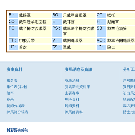
B :
BO :
CC :
戴眼罩
只戴單邊眼罩
喉托
CO :
E :
H :
戴單邊羊毛面箍
戴耳塞
戴頭罩
PC :
PS :
SB :
戴半掩防沙眼罩
戴單邊半掩防沙眼
戴羊毛額箍
罩
TT :
V :
VO :
綁繫舌帶
戴開縫眼罩
戴單邊開縫眼罩
"1" :
"2" :
"-" :
首次
重戴
除去
賽事資料
賽馬消息及資訊
分析工
報名表
賽馬消息
速勢能
排位表(本地)
賽馬新聞資料庫
賽日數
賠率
主要賽事
初出馬
賽果
馬匹資料
騎練配
騎師分場表
騎師資料
馬匹搬
練馬師分場表
練馬師資料
貼士指
博彩要有節制