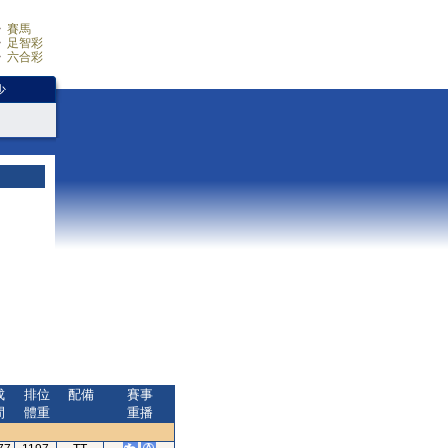
賽馬
足智彩
六合彩
少
成
排位
配備
賽事
間
體重
重播