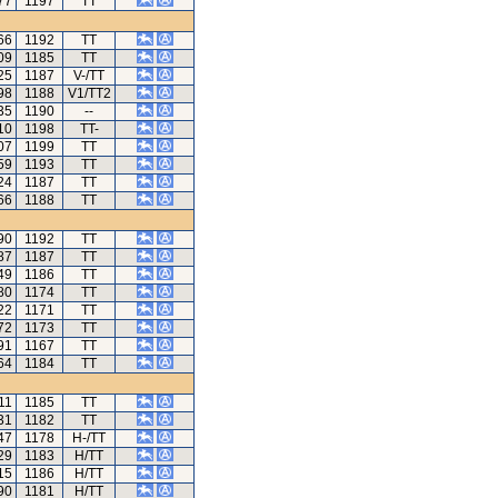
77
1197
TT
66
1192
TT
09
1185
TT
25
1187
V-/TT
98
1188
V1/TT2
35
1190
--
10
1198
TT-
07
1199
TT
59
1193
TT
24
1187
TT
66
1188
TT
90
1192
TT
87
1187
TT
49
1186
TT
80
1174
TT
22
1171
TT
72
1173
TT
91
1167
TT
64
1184
TT
11
1185
TT
31
1182
TT
47
1178
H-/TT
29
1183
H/TT
15
1186
H/TT
90
1181
H/TT