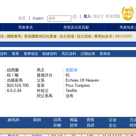
登入
/
登記
常見問題
首頁
English
馬會會員
慈善及社區貢獻
馬會知多
放區
|
國際賽馬
|
香港國際馬匹拍賣會
|
從化馬場
|
投注指南
|
賽馬知多些
|
RESTART
資料
賽果
賽事報告
騎練資料
馬匹資料
試閘結果
賽期表
:
紐西蘭
馬主
:
張凱琦
:
棕 / 閹
最後評分
:
81
:
自購新馬
父系
:
Echoes Of Heaven
:
$10,519,700
母系
:
Pico Turquino
:
6-5-2-34
外祖父
:
Teofilo
同父系馬
:
沒有
練馬師
騎師
頭馬
獨贏
實際
沿途
完
距離
賠率
負磅
走位
時