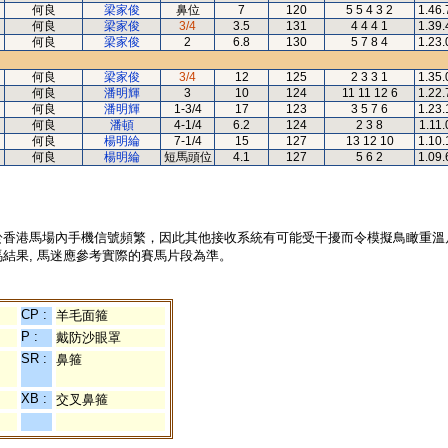
何良
梁家俊
鼻位
7
120
5 5 4 3 2
1.46.
何良
梁家俊
3/4
3.5
131
4 4 4 1
1.39.
何良
梁家俊
2
6.8
130
5 7 8 4
1.23.
何良
梁家俊
3/4
12
125
2 3 3 1
1.35.
何良
潘明輝
3
10
124
11 11 12 6
1.22.
何良
潘明輝
1-3/4
17
123
3 5 7 6
1.23.
何良
潘頓
4-1/4
6.2
124
2 3 8
1.11.
何良
楊明綸
7-1/4
15
127
13 12 10
1.10.
何良
楊明綸
短馬頭位
4.1
127
5 6 2
1.09.
於香港馬場內手機信號頻繁，因此其他接收系統有可能受干擾而令模擬鳥瞰重溫
結果, 馬迷應參考實際的賽馬片段為準。
CP :
羊毛面箍
P :
戴防沙眼罩
SR :
鼻箍
XB :
交叉鼻箍