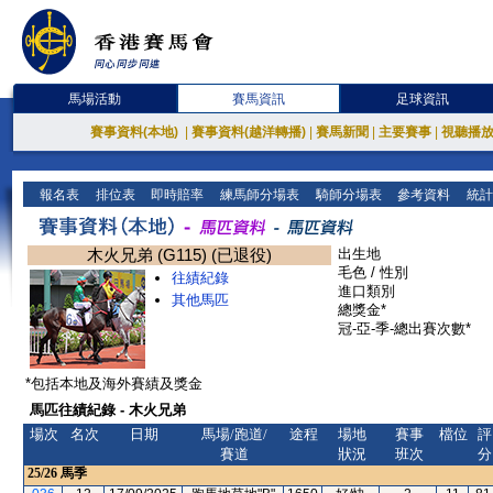
馬場活動
賽馬資訊
足球資訊
賽事資料(本地)
|
賽事資料(越洋轉播)
|
賽馬新聞
|
主要賽事
|
視聽播
報名表
排位表
即時賠率
練馬師分場表
騎師分場表
參考資料
統計
木火兄弟 (G115) (已退役)
出生地
毛色 / 性別
往績紀錄
進口類別
其他馬匹
總獎金*
冠-亞-季-總出賽次數*
*包括本地及海外賽績及獎金
馬匹往績紀錄 - 木火兄弟
場次
名次
日期
馬場/跑道/
途程
場地
賽事
檔位
評
賽道
狀況
班次
分
25/26
馬季