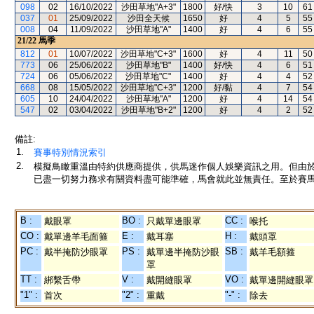
098
02
16/10/2022
沙田草地"A+3"
1800
好/快
3
10
61
037
01
25/09/2022
沙田全天候
1650
好
4
5
55
008
04
11/09/2022
沙田草地"A"
1400
好
4
6
55
21/22
馬季
812
01
10/07/2022
沙田草地"C+3"
1600
好
4
11
50
773
06
25/06/2022
沙田草地"B"
1400
好/快
4
6
51
724
06
05/06/2022
沙田草地"C"
1400
好
4
4
52
668
08
15/05/2022
沙田草地"C+3"
1200
好/黏
4
7
54
605
10
24/04/2022
沙田草地"A"
1200
好
4
14
54
547
02
03/04/2022
沙田草地"B+2"
1200
好
4
2
52
備註:
1.
賽事特別情況索引
2.
模擬鳥瞰重溫由特約供應商提供，供馬迷作個人娛樂資訊之用。但由
已盡一切努力務求有關資料盡可能準確，馬會就此並無責任。至於賽馬
B :
BO :
CC :
戴眼罩
只戴單邊眼罩
喉托
CO :
E :
H :
戴單邊羊毛面箍
戴耳塞
戴頭罩
PC :
PS :
SB :
戴半掩防沙眼罩
戴單邊半掩防沙眼
戴羊毛額箍
罩
TT :
V :
VO :
綁繫舌帶
戴開縫眼罩
戴單邊開縫眼罩
"1" :
"2" :
"-" :
首次
重戴
除去