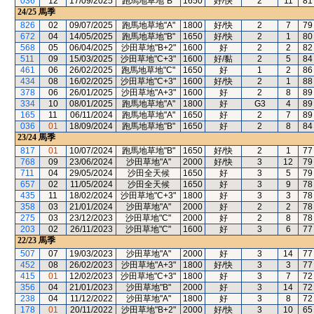
036
12
17/09/2025
跑馬地草地"B"
1650
好/快
2
11
81
24/25
馬季
826
02
09/07/2025
跑馬地草地"A"
1800
好/快
2
7
79
672
04
14/05/2025
跑馬地草地"B"
1650
好/快
2
1
80
568
05
06/04/2025
沙田草地"B+2"
1600
好
2
2
82
511
09
15/03/2025
沙田草地"C+3"
1600
好/黏
2
5
84
461
06
26/02/2025
跑馬地草地"C"
1650
好
1
2
86
434
08
16/02/2025
沙田草地"C+3"
1600
好/快
2
1
88
378
06
26/01/2025
沙田草地"A+3"
1600
好
2
8
89
334
10
08/01/2025
跑馬地草地"A"
1800
好
G3
4
89
165
11
06/11/2024
跑馬地草地"A"
1650
好
2
7
89
036
01
18/09/2024
跑馬地草地"B"
1650
好
2
8
84
23/24
馬季
817
01
10/07/2024
跑馬地草地"B"
1650
好/快
2
1
77
768
09
23/06/2024
沙田草地"A"
2000
好/快
3
12
79
711
04
29/05/2024
沙田全天候
1650
好
3
5
79
657
02
11/05/2024
沙田全天候
1650
好
3
9
78
435
11
18/02/2024
沙田草地"C+3"
1800
好
3
3
78
358
03
21/01/2024
沙田草地"A"
2000
好
2
2
78
275
03
23/12/2023
沙田草地"C"
2000
好
2
8
78
203
02
26/11/2023
沙田草地"C"
1600
好
3
6
77
22/23
馬季
507
07
19/03/2023
沙田草地"A"
2000
好
3
14
77
452
08
26/02/2023
沙田草地"A+3"
1800
好/快
3
3
77
415
01
12/02/2023
沙田草地"C+3"
1800
好
3
7
72
356
04
21/01/2023
沙田草地"B"
2000
好
3
14
72
238
04
11/12/2022
沙田草地"A"
1800
好
3
8
72
178
01
20/11/2022
沙田草地"B+2"
2000
好/快
3
10
65