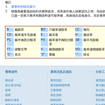
備註:
1.
賽事特別情況索引
2.
模擬鳥瞰重溫由特約供應商提供，供馬迷作個人娛樂資訊之用。但由
已盡一切努力務求有關資料盡可能準確，馬會就此並無責任。至於賽馬
B :
BO :
CC :
戴眼罩
只戴單邊眼罩
喉托
CO :
E :
H :
戴單邊羊毛面箍
戴耳塞
戴頭罩
PC :
PS :
SB :
戴半掩防沙眼罩
戴單邊半掩防沙眼
戴羊毛額箍
罩
TT :
V :
VO :
綁繫舌帶
戴開縫眼罩
戴單邊開縫眼罩
"1" :
"2" :
"-" :
首次
重戴
除去
賽事資料
賽馬消息及資訊
分析工
報名表
賽馬消息
速勢能
排位表(本地)
賽馬新聞資料庫
賽日數
賠率
主要賽事
初出馬
賽果
馬匹資料
騎練配
騎師分場表
騎師資料
馬匹搬