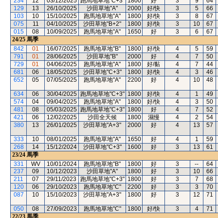
234
12
03/12/2025
跑馬地草地"C+3"
1800
好
3
9
64
129
13
26/10/2025
沙田草地"A"
2000
好/快
3
5
66
103
10
15/10/2025
跑馬地草地"A"
1800
好/快
3
8
67
075
11
04/10/2025
沙田草地"B+2"
1800
好/快
3
10
67
015
08
10/09/2025
跑馬地草地"A"
1650
好
3
6
67
24/25
馬季
842
01
16/07/2025
跑馬地草地"B"
1800
好/快
4
5
59
791
01
28/06/2025
沙田草地"B"
2000
好
4
7
50
729
01
04/06/2025
跑馬地草地"A"
1800
好/黏
4
7
44
681
06
18/05/2025
沙田草地"C+3"
1800
好/快
4
3
46
652
05
07/05/2025
跑馬地草地"A"
2200
好
4
10
48
634
06
30/04/2025
跑馬地草地"C+3"
1800
好/快
4
1
49
574
04
09/04/2025
跑馬地草地"A"
1800
好/快
4
3
50
481
08
05/03/2025
跑馬地草地"C+3"
1800
好
4
7
52
421
06
12/02/2025
沙田全天候
1800
濕慢
4
2
54
380
13
26/01/2025
沙田草地"A+3"
2000
好
4
13
57
333
10
08/01/2025
跑馬地草地"A"
1650
好
4
1
59
268
14
15/12/2024
沙田草地"C+3"
1600
好
3
13
61
23/24
馬季
331
WV
10/01/2024
跑馬地草地"B"
1800
好
3
--
64
237
09
10/12/2023
沙田草地"A"
1800
好
3
10
66
211
07
29/11/2023
跑馬地草地"C+3"
1800
好
3
7
68
120
06
29/10/2023
跑馬地草地"C"
2200
好
3
3
70
087
10
15/10/2023
沙田草地"A+3"
1800
好
3
12
71
050
08
27/09/2023
跑馬地草地"C"
1800
好/快
3
4
71
22/23
馬季