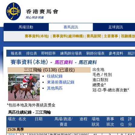
馬場活動
賽馬資訊
足球資訊
賽事資料(本地)
|
賽事資料(越洋轉播)
|
賽馬新聞
|
主要賽事
|
視聽播
報名表
排位表
即時賠率
練馬師分場表
騎師分場表
參考資料
統計
三江飛輪 (G138) (已退役)
出生地
毛色 / 性別
往績紀錄
進口類別
來港前賽績記錄
總獎金*
其他馬匹
冠-亞-季-總出賽次數*
*包括本地及海外賽績及獎金
馬匹往績紀錄 - 三江飛輪
場次
名次
日期
馬場/跑道/
途程
場地
賽事
檔
評
賽道
狀況
班次
位
分
25/26
馬季