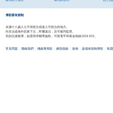
練馬師分場表
練馬師資料
貼士指
博彩要有節制
未滿十八歲人士不得投注或進入可投注的地方。
向非法或海外莊家下注，即屬違法，且可被判監禁。
切勿沉迷賭博，如需尋求輔導協助，可致電平和基金熱線1834 633。
常見問題
|
聯絡我們
|
傳媒專用區
|
網頁指南
|
規例
|
提倡有節制博彩
|
私隱