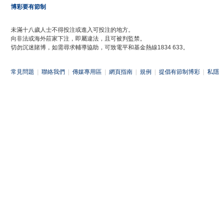
博彩要有節制
未滿十八歲人士不得投注或進入可投注的地方。
向非法或海外莊家下注，即屬違法，且可被判監禁。
切勿沉迷賭博，如需尋求輔導協助，可致電平和基金熱線1834 633。
常見問題
|
聯絡我們
|
傳媒專用區
|
網頁指南
|
規例
|
提倡有節制博彩
|
私隱