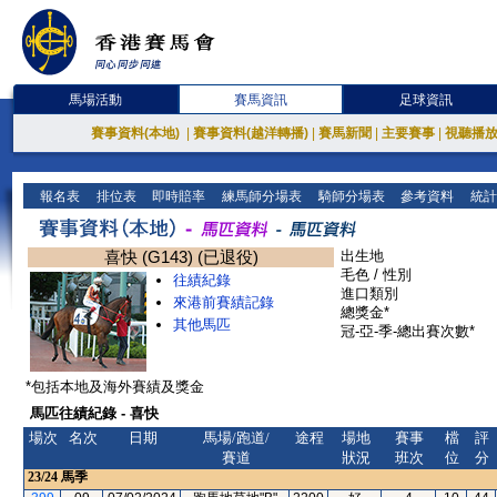
馬場活動
賽馬資訊
足球資訊
賽事資料(本地)
|
賽事資料(越洋轉播)
|
賽馬新聞
|
主要賽事
|
視聽播
報名表
排位表
即時賠率
練馬師分場表
騎師分場表
參考資料
統計
喜快 (G143) (已退役)
出生地
毛色 / 性別
往績紀錄
進口類別
來港前賽績記錄
總獎金*
其他馬匹
冠-亞-季-總出賽次數*
*包括本地及海外賽績及獎金
馬匹往績紀錄 - 喜快
場次
名次
日期
馬場/跑道/
途程
場地
賽事
檔
評
賽道
狀況
班次
位
分
23/24
馬季