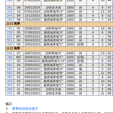
399
09
07/02/2024
跑馬地草地"B"
2200
好
4
10
44
361
08
24/01/2024
沙田全天候
1800
好
4
8
47
318
14
07/01/2024
沙田草地"B+2"
1800
好
4
12
50
244
09
13/12/2023
跑馬地草地"B"
1800
好
4
6
52
169
08
15/11/2023
跑馬地草地"B"
1650
好
4
7
54
22/23
馬季
765
05
25/06/2023
沙田草地"A"
2000
好
4
10
58
726
05
07/06/2023
跑馬地草地"A"
1650
好
4
6
58
628
WV
03/05/2023
跑馬地草地"A"
1650
好
4
--
58
551
04
06/04/2023
跑馬地草地"A"
1650
好
4
6
59
420
03
15/02/2023
跑馬地草地"C"
1650
好/快
4
2
59
21/22
馬季
836
07
16/07/2022
沙田草地"A"
1600
好
3
13
62
786
WV
28/06/2022
跑馬地草地"C"
1650
好/快
3
--
62
717
05
01/06/2022
跑馬地草地"C+3"
1650
好/快
3
6
63
693
04
25/05/2022
跑馬地草地"C"
1650
好
3
3
63
660
10
11/05/2022
跑馬地草地"A"
1800
黏
3
5
65
582
05
13/04/2022
跑馬地草地"B"
1650
好
3
11
65
490
03
09/03/2022
跑馬地草地"B"
1800
好
3
8
64
433
03
16/02/2022
跑馬地草地"C"
1650
好
3
10
64
354
07
19/01/2022
跑馬地草地"C"
1650
好
3
9
66
296
11
29/12/2021
沙田全天候
1650
好
3
5
68
232
06
05/12/2021
沙田全天候
1650
好
3
11
68
備註:
1.
賽事特別情況索引