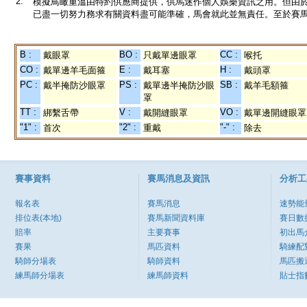
2.
模擬鳥瞰重溫由特約供應商提供，供馬迷作個人娛樂資訊之用。但由
已盡一切努力務求有關資料盡可能準確，馬會就此並無責任。至於賽馬
B :
BO :
CC :
戴眼罩
只戴單邊眼罩
喉托
CO :
E :
H :
戴單邊羊毛面箍
戴耳塞
戴頭罩
PC :
PS :
SB :
戴半掩防沙眼罩
戴單邊半掩防沙眼
戴羊毛額箍
罩
TT :
V :
VO :
綁繫舌帶
戴開縫眼罩
戴單邊開縫眼罩
"1" :
"2" :
"-" :
首次
重戴
除去
賽事資料
賽馬消息及資訊
分析工
報名表
賽馬消息
速勢能
排位表(本地)
賽馬新聞資料庫
賽日數
賠率
主要賽事
初出馬
賽果
馬匹資料
騎練配
騎師分場表
騎師資料
馬匹搬
練馬師分場表
練馬師資料
貼士指