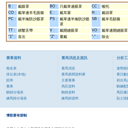
B :
BO :
CC :
戴眼罩
只戴單邊眼罩
喉托
CO :
E :
H :
戴單邊羊毛面箍
戴耳塞
戴頭罩
PC :
PS :
SB :
戴半掩防沙眼罩
戴單邊半掩防沙眼
戴羊毛額箍
罩
TT :
V :
VO :
綁繫舌帶
戴開縫眼罩
戴單邊開縫眼罩
"1" :
"2" :
"-" :
首次
重戴
除去
賽事資料
賽馬消息及資訊
分析工
報名表
賽馬消息
速勢能
排位表(本地)
賽馬新聞資料庫
賽日數
賠率
主要賽事
初出馬
賽果
馬匹資料
騎練配
騎師分場表
騎師資料
馬匹搬
練馬師分場表
練馬師資料
貼士指
博彩要有節制