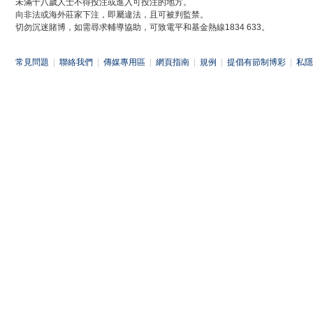
未滿十八歲人士不得投注或進入可投注的地方。
向非法或海外莊家下注，即屬違法，且可被判監禁。
切勿沉迷賭博，如需尋求輔導協助，可致電平和基金熱線1834 633。
常見問題
|
聯絡我們
|
傳媒專用區
|
網頁指南
|
規例
|
提倡有節制博彩
|
私隱