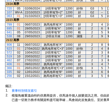
071
WX-A
01/10/2024
沙田草地"C+3"
1000
好/快
G3
--
1
23/24
馬季
720
05
02/06/2024
沙田草地"B"
1200
好/快
G3
5
1
107
WV-A
22/10/2023
沙田草地"B+2"
1200
好
G2
--
1
063
01
01/10/2023
沙田草地"C+3"
1000
好
G3
5
1
22/23
馬季
799
01
06/07/2023
跑馬地草地"A"
1000
好
2
4
1
695
01
28/05/2023
沙田草地"A"
1000
好
2
6
641
05
07/05/2023
沙田草地"B"
1200
軟
2
5
538
08
29/03/2023
沙田全天候
1200
濕慢
2
9
21/22
馬季
806
11
06/07/2022
跑馬地草地"A"
1000
好
2
8
623
01
27/04/2022
跑馬地草地"C+3"
1000
好/快
2
4
572
02
10/04/2022
沙田草地"C"
1000
好
2
3
519
10
20/03/2022
沙田草地"A"
1200
好
2
7
462
07
27/02/2022
沙田草地"B"
1200
好
2
3
406
01
09/02/2022
跑馬地草地"B"
1000
好
3
4
366
01
26/01/2022
跑馬地草地"C+3"
1000
好/快
3
5
335
02
12/01/2022
跑馬地草地"B"
1000
好
3
6
256
02
15/12/2021
跑馬地草地"C"
1000
好
3
5
備註:
1.
賽事特別情況索引
2.
模擬鳥瞰重溫由特約供應商提供，供馬迷作個人娛樂資訊之用。但由
已盡一切努力務求有關資料盡可能準確，馬會就此並無責任。至於賽馬