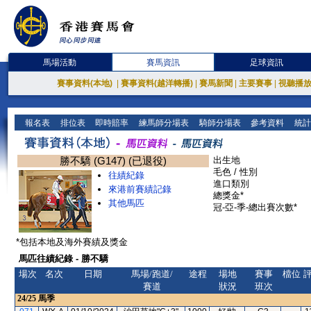
馬場活動
賽馬資訊
足球資訊
賽事資料(本地)
|
賽事資料(越洋轉播)
|
賽馬新聞
|
主要賽事
|
視聽播
報名表
排位表
即時賠率
練馬師分場表
騎師分場表
參考資料
統計
勝不驕 (G147) (已退役)
出生地
毛色 / 性別
往績紀錄
進口類別
來港前賽績記錄
總獎金*
其他馬匹
冠-亞-季-總出賽次數*
*包括本地及海外賽績及獎金
馬匹往績紀錄 - 勝不驕
場次
名次
日期
馬場/跑道/
途程
場地
賽事
檔位
賽道
狀況
班次
24/25
馬季