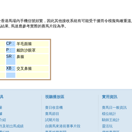
於香港馬場內手機信號頻繁，因此其他接收系統有可能受干擾而令模擬鳥瞰重溫
結果, 馬迷應參考實際的賽馬片段為準。
CP :
羊毛面箍
P :
戴防沙眼罩
SR :
鼻箍
XB :
交叉鼻箍
具
視聽播放區
實用資訊
量
賽日收音機
賽馬日一般資訊
據
賽馬節目
檔位統計
介紹
試閘片段
騎師王統計
對及初岀馬成績
自購馬來港前賽事片段
靈活玩