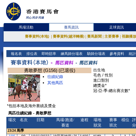
馬場活動
賽馬資訊
足球資訊
賽事資料(本地)
|
賽事資料(越洋轉播)
|
賽馬新聞
|
主要賽事
|
視聽播
報名表
排位表
即時賠率
練馬師分場表
騎師分場表
參考資料
統計
勇敢夢想 (G156) (已退役)
出生地
毛色 / 性別
往績紀錄
進口類別
其他馬匹
總獎金*
冠-亞-季-總出賽次數*
*包括本地及海外賽績及獎金
馬匹往績紀錄 - 勇敢夢想
場次
名次
日期
馬場/跑道/
途程
場地
賽事
檔位
評
賽道
狀況
班次
分
23/24
馬季