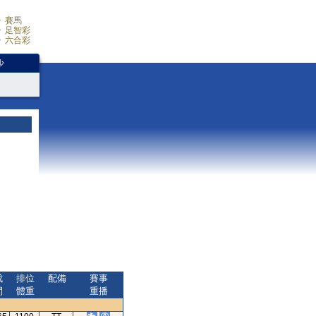
賽馬
足智彩
六合彩
少
成
排位
配備
賽事
間
體重
重播