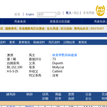
登入
/
登記
常見問題
首頁
English
馬會會員
慈善及社區貢獻
馬會知多
放區
|
國際賽馬
|
香港國際馬匹拍賣會
|
從化馬場
|
投注指南
|
賽馬知多些
|
RESTART
資料
賽果
賽事報告
騎練資料
馬匹資料
試閘結果
賽期表
:
澳洲
馬主
:
林黃寧艷與林建康
:
棗 / 閹
最後評分
:
73
:
自購新馬
父系
:
Duporth
:
$5,152,100
母系
:
Mollycat
:
4-5-3-25
外祖父
:
Catbird
同父系馬
:
沒有
練馬師
騎師
頭馬
獨贏
實際
沿途
完
距離
賠率
負磅
走位
時