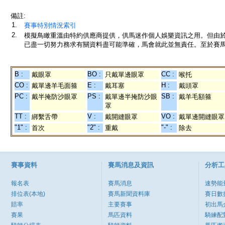
備註:
1.
賽事特別情況索引
2.
模擬鳥瞰重溫由特約供應商提供，供馬迷作個人娛樂資訊之用。但由
已盡一切努力務求有關資料盡可能準確，馬會就此並無責任。至於賽馬
B :
BO :
CC :
戴眼罩
只戴單邊眼罩
喉托
CO :
E :
H :
戴單邊羊毛面箍
戴耳塞
戴頭罩
PC :
PS :
SB :
戴半掩防沙眼罩
戴單邊半掩防沙眼
戴羊毛額箍
罩
TT :
V :
VO :
綁繫舌帶
戴開縫眼罩
戴單邊開縫眼罩
"1" :
"2" :
"-" :
首次
重戴
除去
賽事資料
賽馬消息及資訊
分析工
報名表
賽馬消息
速勢能
排位表(本地)
賽馬新聞資料庫
賽日數
賠率
主要賽事
初出馬
賽果
馬匹資料
騎練配