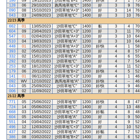
186
09
19/11/2023
沙田草地"B+2"
1400
好/快
3
1
75
128
06
29/10/2023
跑馬地草地"C"
1650
好
3
9
76
090
08
15/10/2023
沙田草地"A+3"
1400
好
3
14
76
043
03
24/09/2023
沙田草地"C"
1400
好
3
10
76
22/23
馬季
662
01
13/05/2023
沙田草地"C"
1400
黏
3
4
70
604
09
23/04/2023
沙田草地"C+3"
1200
好
3
11
70
547
01
02/04/2023
沙田草地"A+3"
1200
好
3
10
64
510
04
19/03/2023
沙田草地"A"
1200
好
3
10
64
448
01
26/02/2023
沙田草地"A+3"
1200
好/快
4
1
58
393
02
05/02/2023
沙田草地"B+2"
1200
好
4
8
57
332
02
15/01/2023
沙田草地"A"
1200
好
4
6
55
292
03
01/01/2023
沙田草地"C"
1200
好
4
7
54
253
02
18/12/2022
沙田草地"C+3"
1200
好
4
11
52
179
06
20/11/2022
沙田草地"B+2"
1200
好/快
4
5
52
141
01
06/11/2022
沙田草地"C+3"
1200
好
4
1
46
092
WV
12/10/2022
跑馬地草地"A"
1200
好/快
4
--
46
043
05
25/09/2022
沙田草地"C"
1200
好/快
4
9
46
006
02
11/09/2022
沙田草地"A"
1200
好
4
6
44
21/22
馬季
771
05
25/06/2022
沙田草地"B"
1200
好/快
4
8
47
724
14
05/06/2022
沙田草地"C"
1400
好
4
13
48
668
03
15/05/2022
沙田草地"C+3"
1200
好/黏
4
8
48
604
05
24/04/2022
沙田草地"A"
1200
好
4
9
50
551
04
03/04/2022
沙田草地"B+2"
1200
好
4
9
52
496
12
12/03/2022
沙田草地"C+3"
1200
好
4
10
52
437
02
20/02/2022
沙田草地"A"
1200
好/黏
4
7
52
386
08
03/02/2022
沙田草地"B+2"
1400
好
4
6
52