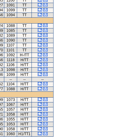
65
1100
TT
27
1091
TT
94
1099
TT
56
1094
TT
24
1088
TT
89
1085
TT
32
1089
TT
46
1090
TT
09
1107
TT
70
1101
TT
06
1092
H-/TT
56
1118
H/TT
02
1106
H/TT
13
1098
H/TT
36
1099
H/TT
--
--
--
62
1104
H/TT
77
1088
H/TT
99
1073
H/TT
97
1067
H/TT
55
1057
H/TT
21
1058
H/TT
86
1055
H/TT
45
1053
H/TT
90
1058
H/TT
61
1060
H1/TT1