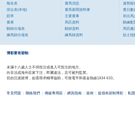
報名表
賽馬消息
速勢能
排位表(本地)
賽馬新聞資料庫
賽日數
賠率
主要賽事
初出馬
賽果
馬匹資料
騎練配
騎師分場表
騎師資料
馬匹搬
練馬師分場表
練馬師資料
貼士指
博彩要有節制
未滿十八歲人士不得投注或進入可投注的地方。
向非法或海外莊家下注，即屬違法，且可被判監禁。
切勿沉迷賭博，如需尋求輔導協助，可致電平和基金熱線1834 633。
常見問題
|
聯絡我們
|
傳媒專用區
|
網頁指南
|
規例
|
提倡有節制博彩
|
私隱