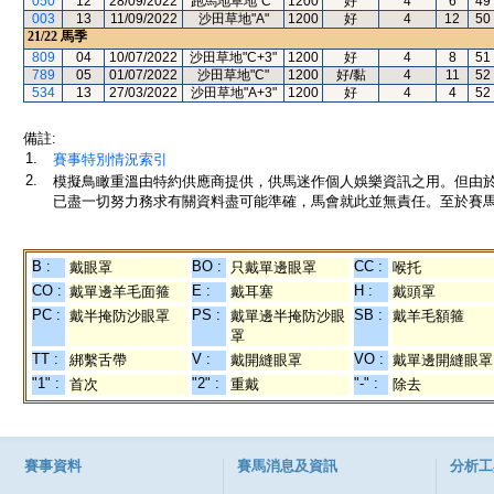
050
12
28/09/2022
跑馬地草地"C"
1200
好
4
6
49
003
13
11/09/2022
沙田草地"A"
1200
好
4
12
50
21/22
馬季
809
04
10/07/2022
沙田草地"C+3"
1200
好
4
8
51
789
05
01/07/2022
沙田草地"C"
1200
好/黏
4
11
52
534
13
27/03/2022
沙田草地"A+3"
1200
好
4
4
52
備註:
1.
賽事特別情況索引
2.
模擬鳥瞰重溫由特約供應商提供，供馬迷作個人娛樂資訊之用。但由
已盡一切努力務求有關資料盡可能準確，馬會就此並無責任。至於賽馬
B :
BO :
CC :
戴眼罩
只戴單邊眼罩
喉托
CO :
E :
H :
戴單邊羊毛面箍
戴耳塞
戴頭罩
PC :
PS :
SB :
戴半掩防沙眼罩
戴單邊半掩防沙眼
戴羊毛額箍
罩
TT :
V :
VO :
綁繫舌帶
戴開縫眼罩
戴單邊開縫眼罩
"1" :
"2" :
"-" :
首次
重戴
除去
賽事資料
賽馬消息及資訊
分析工