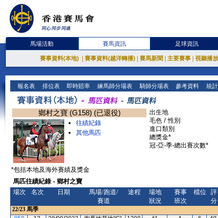
馬場活動
賽馬資訊
足球資訊
賽事資料(本地)
|
賽事資料(越洋轉播)
|
賽馬新聞
|
主要賽事
|
視聽播
報名表
排位表
即時賠率
練馬師分場表
騎師分場表
參考資料
統計
鄉村之寶 (G158) (已退役)
出生地
毛色 / 性別
往績紀錄
進口類別
其他馬匹
總獎金*
冠-亞-季-總出賽次數*
*包括本地及海外賽績及獎金
馬匹往績紀錄 - 鄉村之寶
場次
名次
日期
馬場/跑道/
途程
場地
賽事
檔位
評
賽道
狀況
班次
分
22/23
馬季