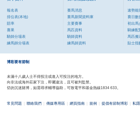
報名表
賽馬消息
速勢能
排位表(本地)
賽馬新聞資料庫
賽日數
賠率
主要賽事
初出馬
賽果
馬匹資料
騎練配
騎師分場表
騎師資料
馬匹搬
練馬師分場表
練馬師資料
貼士指
博彩要有節制
未滿十八歲人士不得投注或進入可投注的地方。
向非法或海外莊家下注，即屬違法，且可被判監禁。
切勿沉迷賭博，如需尋求輔導協助，可致電平和基金熱線1834 633。
常見問題
|
聯絡我們
|
傳媒專用區
|
網頁指南
|
規例
|
提倡有節制博彩
|
私隱