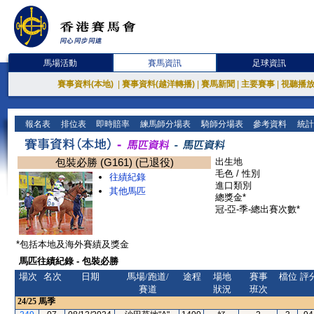
馬場活動
賽馬資訊
足球資訊
賽事資料(本地)
|
賽事資料(越洋轉播)
|
賽馬新聞
|
主要賽事
|
視聽播
報名表
排位表
即時賠率
練馬師分場表
騎師分場表
參考資料
統計
包裝必勝 (G161) (已退役)
出生地
毛色 / 性別
往績紀錄
進口類別
其他馬匹
總獎金*
冠-亞-季-總出賽次數*
*包括本地及海外賽績及獎金
馬匹往績紀錄 - 包裝必勝
場次
名次
日期
馬場/跑道/
途程
場地
賽事
檔位
評
賽道
狀況
班次
24/25
馬季