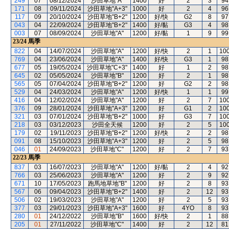
249
07
08/12/2024
沙田草地"A"
1400
好
2
3
94
171
08
09/11/2024
沙田草地"A+3"
1000
好
2
4
96
117
09
20/10/2024
沙田草地"B+2"
1200
好/快
G2
8
97
043
04
22/09/2024
沙田草地"B+2"
1400
好/黏
G3
4
98
003
07
08/09/2024
沙田草地"A"
1200
好/黏
1
9
99
23/24
馬季
822
04
14/07/2024
沙田草地"A"
1200
好/快
2
1
10
769
04
23/06/2024
沙田草地"A"
1400
好/快
G3
1
98
677
05
19/05/2024
沙田草地"C+3"
1400
好
1
2
98
645
02
05/05/2024
沙田草地"B"
1200
好
2
1
98
565
05
07/04/2024
沙田草地"B+2"
1200
好
G2
2
98
529
04
24/03/2024
沙田草地"A"
1200
好/快
1
1
99
416
04
12/02/2024
沙田草地"A"
1200
好
2
7
10
376
09
28/01/2024
沙田草地"A+3"
1200
好
G1
2
10
321
03
07/01/2024
沙田草地"B+2"
1000
好
G3
7
10
218
03
03/12/2023
沙田全天候
1200
好
2
5
10
179
02
19/11/2023
沙田草地"B+2"
1200
好/快
2
2
98
091
08
15/10/2023
沙田草地"A+3"
1200
好
2
5
98
046
01
24/09/2023
沙田草地"C"
1200
好
2
7
93
22/23
馬季
837
03
16/07/2023
沙田草地"A"
1200
好/黏
2
4
92
766
03
25/06/2023
沙田草地"A"
1200
好
2
9
92
671
10
17/05/2023
跑馬地草地"B"
1200
好
2
8
93
567
06
09/04/2023
沙田草地"B+2"
1400
好
2
12
93
506
02
19/03/2023
沙田草地"A"
1200
好
2
5
93
377
03
29/01/2023
沙田草地"A+3"
1600
好
4YO
8
93
280
01
24/12/2022
沙田草地"B"
1600
好/快
2
1
88
205
01
27/11/2022
沙田草地"C"
1400
好
2
12
81