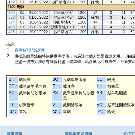
102
01
16/10/2022
沙田草地"A+3"
1200
好/快
3
11
74
21/22
馬季
709
05
29/05/2022
沙田草地"B"
1200
好
3
11
74
633
01
01/05/2022
沙田草地"B"
1200
好/黏
3
10
67
574
03
10/04/2022
沙田草地"C"
1200
好
3
11
67
496
01
12/03/2022
沙田草地"C+3"
1200
好
4
9
57
435
01
20/02/2022
沙田草地"A"
1200
好/黏
4
2
52
備註:
1.
賽事特別情況索引
2.
模擬鳥瞰重溫由特約供應商提供，供馬迷作個人娛樂資訊之用。但由
已盡一切努力務求有關資料盡可能準確，馬會就此並無責任。至於賽馬
B :
BO :
CC :
戴眼罩
只戴單邊眼罩
喉托
CO :
E :
H :
戴單邊羊毛面箍
戴耳塞
戴頭罩
PC :
PS :
SB :
戴半掩防沙眼罩
戴單邊半掩防沙眼
戴羊毛額箍
罩
TT :
V :
VO :
綁繫舌帶
戴開縫眼罩
戴單邊開縫眼罩
"1" :
"2" :
"-" :
首次
重戴
除去
賽事資料
賽馬消息及資訊
分析工