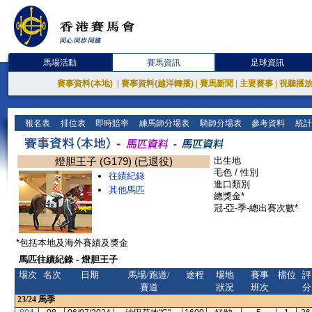
馬場活動
賽馬資訊
足球資訊
賽事資料(本地)
|
賽事資料(越洋轉播)
|
賽馬新聞
|
主要賽事
|
視聽播
報名表
排位表
即時賠率
練馬師分場表
騎師分場表
參考資料
統計
燈胆王子 (G179) (已退役)
出生地
毛色 / 性別
往績紀錄
進口類別
其他馬匹
總獎金*
冠-亞-季-總出賽次數*
*包括本地及海外賽績及獎金
馬匹往績紀錄 - 燈胆王子
場次
名次
日期
馬場/跑道/
途程
場地
賽事
檔位
評
賽道
狀況
班次
分
23/24
馬季