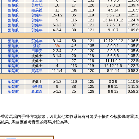
葉楚航
艾道拿
6
41
131
7 7 5 8
1.35.6
葉楚航
黃智弘
16
17
128
5 7 8 13
1.39.7
葉楚航
鍾易禮
11
139
113
4 5 14
1.10.5
葉楚航
賀銘年
15-1/2
85
119
5 5 7 13
1.25.2
葉楚航
賀銘年
9
116
121
13 14 13 12
1.24.7
葉楚航
賀銘年
6-1/2
37
121
7 7 6 13
1.35.9
葉楚航
賀銘年
4-3/4
30
121
9 10 7
1.09.8
葉楚航
賀銘年
8-1/4
50
121
12 12 11 12
1.36.5
葉楚航
潘頓
3/4
4.6
135
8 9 9 1
1.35.8
葉楚航
田泰安
2-3/4
8.9
120
8 9 8 5
1.35.6
葉楚航
波健士
3-1/4
20
118
5 6 5 6
1.35.2
葉楚航
波健士
1
27
116
11 11 9 2
1.22.5
葉楚航
波健士
4
113
119
12 12 11 6
1.22.7
葉楚航
賀銘年
11-1/4
95
120
8 11 14
0.58.3
葉楚航
波健士
5-1/2
116
125
3 3 9
1.10.9
葉楚航
潘明輝
9
38
125
9 9 11
1.11.3
葉楚航
希威森
5-1/2
25
128
8 9 12
0.58.2
於香港馬場內手機信號頻繁，因此其他接收系統有可能受干擾而令模擬鳥瞰重溫
結果, 馬迷應參考實際的賽馬片段為準。