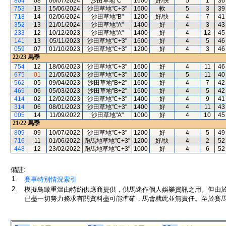
804
08
06/07/2024
沙田草地"C"
1600
好/快
5
1
36
753
13
15/06/2024
沙田草地"C+3"
1600
軟
5
3
39
718
14
02/06/2024
沙田草地"B"
1200
好/快
4
7
41
352
13
21/01/2024
沙田草地"A"
1400
好
4
3
43
233
12
10/12/2023
沙田草地"A"
1400
好
4
12
45
141
13
05/11/2023
沙田草地"C+3"
1600
好
4
5
46
059
07
01/10/2023
沙田草地"C+3"
1200
好
4
3
46
22/23
馬季
754
12
18/06/2023
沙田草地"C+3"
1600
好
4
11
46
675
01
21/05/2023
沙田草地"C+3"
1600
好
5
11
40
562
05
09/04/2023
沙田草地"B+2"
1600
好
4
7
42
469
06
05/03/2023
沙田草地"B+2"
1600
好
4
5
42
414
02
12/02/2023
沙田草地"C+3"
1400
好
4
9
41
314
06
08/01/2023
沙田草地"C+3"
1400
好
4
11
43
005
14
11/09/2022
沙田草地"A"
1000
好
4
10
45
21/22
馬季
809
09
10/07/2022
沙田草地"C+3"
1200
好
4
5
49
716
11
01/06/2022
跑馬地草地"C+3"
1200
好/快
4
2
52
448
12
23/02/2022
跑馬地草地"C+3"
1000
好
4
6
52
備註:
1.
賽事特別情況索引
2.
模擬鳥瞰重溫由特約供應商提供，供馬迷作個人娛樂資訊之用。但由
已盡一切努力務求有關資料盡可能準確，馬會就此並無責任。至於賽馬