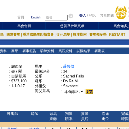
登入
/
登記
常見問題
首頁
English
馬會會員
慈善及社區貢獻
馬會知多
放區
|
國際賽馬
|
香港國際馬匹拍賣會
|
從化馬場
|
投注指南
|
賽馬知多些
|
RESTART
資料
賽果
賽事報告
騎練資料
馬匹資料
試閘結果
賽期表
:
紐西蘭
馬主
:
莊竣傑
:
棗 / 閹
最後評分
:
34
:
自購新馬
父系
:
Sacred Falls
:
$737,100
母系
:
Do Ra Mi
:
1-1-0-17
外祖父
:
Savabeel
同父系馬
:
練馬師
騎師
頭馬
獨贏
實際
沿途
完成
距離
賠率
負磅
走位
時間