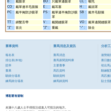
B :
BO :
CC :
戴眼罩
只戴單邊眼罩
喉托
CO :
E :
H :
戴單邊羊毛面箍
戴耳塞
戴頭罩
PC :
PS :
SB :
戴半掩防沙眼罩
戴單邊半掩防沙眼
戴羊毛額箍
罩
TT :
V :
VO :
綁繫舌帶
戴開縫眼罩
戴單邊開縫眼罩
"1" :
"2" :
"-" :
首次
重戴
除去
賽事資料
賽馬消息及資訊
分析工
報名表
賽馬消息
速勢能
排位表(本地)
賽馬新聞資料庫
賽日數
賠率
主要賽事
初出馬
賽果
馬匹資料
騎練配
騎師分場表
騎師資料
馬匹搬
練馬師分場表
練馬師資料
貼士指
博彩要有節制
未滿十八歲人士不得投注或進入可投注的地方。