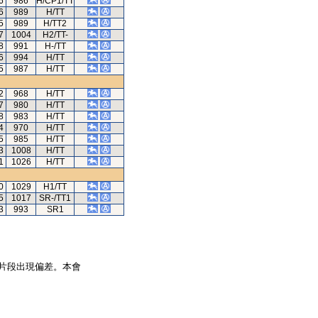
6
986
H/CP1/TT
6
989
H/TT
5
989
H/TT2
7
1004
H2/TT-
8
991
H-/TT
6
994
H/TT
5
987
H/TT
2
968
H/TT
7
980
H/TT
8
983
H/TT
4
970
H/TT
5
985
H/TT
3
1008
H/TT
1
1026
H/TT
0
1029
H1/TT
5
1017
SR-/TT1
3
993
SR1
片段出現偏差。本會