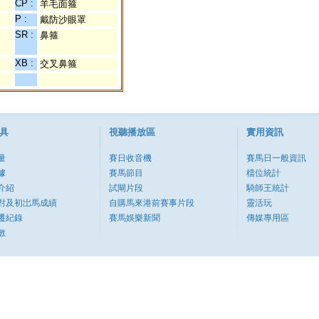
CP :
羊毛面箍
P :
戴防沙眼罩
SR :
鼻箍
XB :
交叉鼻箍
具
視聽播放區
實用資訊
量
賽日收音機
賽馬日一般資訊
據
賽馬節目
檔位統計
介紹
試閘片段
騎師王統計
對及初岀馬成績
自購馬來港前賽事片段
靈活玩
遷紀錄
賽馬娛樂新聞
傳媒專用區
數