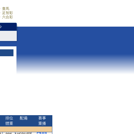
賽馬
足智彩
六合彩
少
排位
配備
賽事
體重
重播