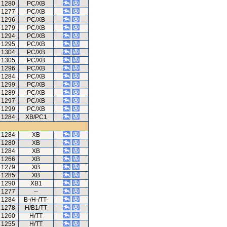
1280
PC/XB
1277
PC/XB
1296
PC/XB
1279
PC/XB
1294
PC/XB
1295
PC/XB
1304
PC/XB
1305
PC/XB
1296
PC/XB
1284
PC/XB
1299
PC/XB
1289
PC/XB
1297
PC/XB
1299
PC/XB
1284
XB/PC1
1284
XB
1280
XB
1284
XB
1266
XB
1279
XB
1285
XB
1290
XB1
1277
--
1284
B-/H-/TT-
1278
H/B1/TT
1260
H/TT
1255
H/TT