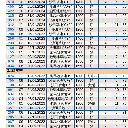
510
10
16/03/2024
沙田草地"C+3"
1400
好
4
6
58
455
10
25/02/2024
沙田草地"A+3"
1400
好
3
7
60
422
10
15/02/2024
跑馬地草地"C"
1200
好
3
9
62
385
03
31/01/2024
跑馬地草地"A"
1200
好
3
6
62
353
07
21/01/2024
沙田草地"A"
1200
好
3
5
64
342
11
13/01/2024
沙田草地"C+3"
1400
好
3
11
65
305
09
01/01/2024
沙田草地"A"
1200
好
3
3
65
288
08
26/12/2023
沙田草地"C+3"
1600
好
3
6
65
256
01
17/12/2023
沙田草地"B"
1400
好
4
1
60
233
02
10/12/2023
沙田草地"A"
1400
好
4
9
59
186
08
19/11/2023
沙田草地"B+2"
1400
好/快
3
14
60
155
05
08/11/2023
跑馬地草地"A"
1200
好
3
3
62
127
11
29/10/2023
跑馬地草地"C"
1200
好
3
7
64
076
08
11/10/2023
跑馬地草地"A"
1650
好
3
2
66
034
08
20/09/2023
跑馬地草地"B"
1650
好
3
7
68
22/23
馬季
824
11
12/07/2023
跑馬地草地"B"
1800
好/快
3
2
72
755
09
18/06/2023
沙田草地"C+3"
1800
好
3
5
72
738
03
10/06/2023
沙田草地"C"
1600
大爛
3
11
71
691
07
24/05/2023
跑馬地草地"C"
1650
好
3
10
73
634
09
03/05/2023
跑馬地草地"A"
1200
好
3
4
75
613
04
26/04/2023
跑馬地草地"C+3"
1200
好
3
5
77
557
05
06/04/2023
跑馬地草地"A"
1200
好/黏
3
11
78
357
09
21/01/2023
沙田草地"B"
1200
好
3
7
80
259
06
18/12/2022
沙田草地"C+3"
1000
好
2
5
81
205
10
27/11/2022
沙田草地"C"
1400
好
2
9
83
087
06
12/10/2022
跑馬地草地"A"
1650
好/快
2
4
83
030
04
21/09/2022
跑馬地草地"B"
1650
好
2
4
82