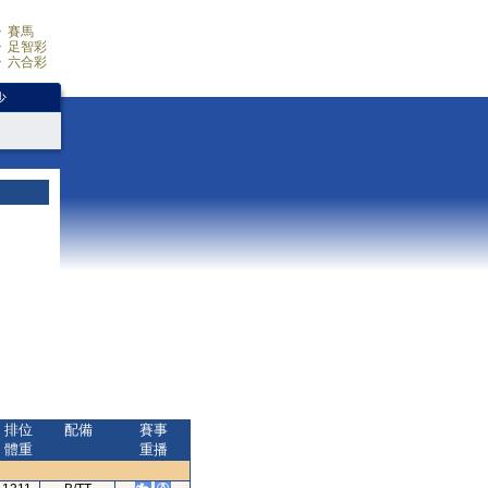
賽馬
足智彩
六合彩
少
排位
配備
賽事
體重
重播