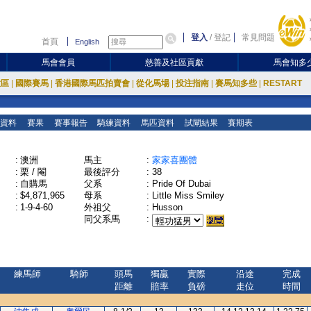
登入
/
登記
常見問題
首頁
English
馬會會員
慈善及社區貢獻
馬會知多
放區
|
國際賽馬
|
香港國際馬匹拍賣會
|
從化馬場
|
投注指南
|
賽馬知多些
|
RESTART
資料
賽果
賽事報告
騎練資料
馬匹資料
試閘結果
賽期表
:
澳洲
馬主
:
家家喜團體
:
栗 / 閹
最後評分
:
38
:
自購馬
父系
:
Pride Of Dubai
:
$4,871,965
母系
:
Little Miss Smiley
:
1-9-4-60
外祖父
:
Husson
同父系馬
:
練馬師
騎師
頭馬
獨贏
實際
沿途
完成
距離
賠率
負磅
走位
時間