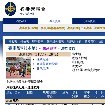
馬場活動
賽馬資訊
足球資訊
賽事資料(本地)
|
賽事資料(越洋轉播)
|
賽馬新聞
|
主要賽事
|
視聽播
報名表
排位表
即時賠率
練馬師分場表
騎師分場表
參考資料
統計
連連歡呼 (G195) (已退役)
出生地
毛色 / 性別
往績紀錄
進口類別
來港前賽績記錄
總獎金*
其他馬匹
冠-亞-季-總出賽次數*
*包括本地及海外賽績及獎金
馬匹往績紀錄 - 連連歡呼
場次
名次
日期
馬場/跑道/
途程
場地
賽事
檔
評
賽道
狀況
班次
位
分
25/26
馬季