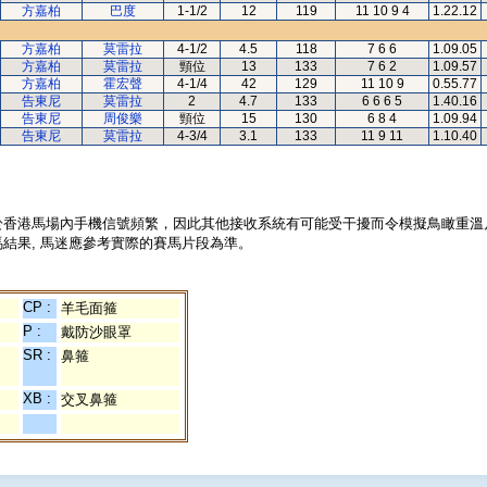
方嘉柏
巴度
1-1/2
12
119
11 10 9 4
1.22.12
方嘉柏
莫雷拉
4-1/2
4.5
118
7 6 6
1.09.05
方嘉柏
莫雷拉
頸位
13
133
7 6 2
1.09.57
方嘉柏
霍宏聲
4-1/4
42
129
11 10 9
0.55.77
告東尼
莫雷拉
2
4.7
133
6 6 6 5
1.40.16
告東尼
周俊樂
頸位
15
130
6 8 4
1.09.94
告東尼
莫雷拉
4-3/4
3.1
133
11 9 11
1.10.40
於香港馬場內手機信號頻繁，因此其他接收系統有可能受干擾而令模擬鳥瞰重溫
結果, 馬迷應參考實際的賽馬片段為準。
CP :
羊毛面箍
P :
戴防沙眼罩
SR :
鼻箍
XB :
交叉鼻箍