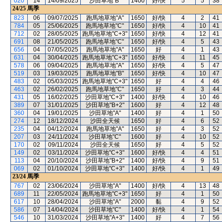
020
14
14/09/2025
沙田草地"B"
1400
好/快
5
5
38
24/25
馬季
823
06
09/07/2025
跑馬地草地"A"
1650
好/快
4
2
41
784
05
25/06/2025
跑馬地草地"C"
1650
好/快
4
10
41
712
02
28/05/2025
跑馬地草地"C+3"
1650
好/快
4
12
41
691
08
21/05/2025
跑馬地草地"C"
1650
好/快
4
5
43
656
04
07/05/2025
跑馬地草地"A"
1650
好
4
1
43
631
04
30/04/2025
跑馬地草地"C+3"
1650
好/快
4
11
45
578
06
09/04/2025
跑馬地草地"A"
1650
好/快
4
5
47
519
03
19/03/2025
跑馬地草地"B"
1650
好/快
4
10
47
483
02
05/03/2025
跑馬地草地"C+3"
1650
好
4
4
46
463
02
26/02/2025
跑馬地草地"C"
1650
好
4
3
44
431
05
16/02/2025
沙田草地"C+3"
1400
好/快
4
10
46
389
07
31/01/2025
沙田草地"B+2"
1600
好
4
12
48
360
04
19/01/2025
沙田草地"A"
1400
好
4
1
50
274
12
18/12/2024
沙田全天候
1650
好
4
6
52
235
04
04/12/2024
跑馬地草地"A"
1650
好
4
3
52
207
03
24/11/2024
沙田草地"C"
1600
好
4
10
52
170
02
09/11/2024
沙田全天候
1650
好
4
5
52
149
02
03/11/2024
沙田草地"C+3"
1600
好/快
4
4
51
113
04
20/10/2024
沙田草地"B+2"
1400
好/快
4
9
51
069
02
01/10/2024
沙田草地"C+3"
1400
好/快
4
1
49
23/24
馬季
767
02
23/06/2024
沙田草地"A"
1400
好/快
4
13
48
689
11
22/05/2024
跑馬地草地"C+3"
1650
好
4
1
50
617
10
28/04/2024
沙田草地"A"
2000
黏
4
9
52
586
07
14/04/2024
沙田草地"C"
1400
好/快
4
1
54
546
10
31/03/2024
沙田草地"A+3"
1400
好
4
7
56