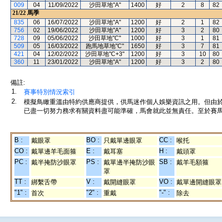
009
04
11/09/2022
沙田草地"A"
1400
好
2
8
82
21/22
馬季
835
06
16/07/2022
沙田草地"A"
1200
好
2
1
82
756
02
19/06/2022
沙田草地"A"
1200
好
3
2
80
728
09
05/06/2022
沙田草地"C"
1000
好
3
1
81
509
05
16/03/2022
跑馬地草地"C"
1650
好
3
7
81
421
04
12/02/2022
沙田草地"C+3"
1200
好
3
10
80
360
11
23/01/2022
沙田草地"A"
1200
好
3
2
80
備註:
1.
賽事特別情況索引
2.
模擬鳥瞰重溫由特約供應商提供，供馬迷作個人娛樂資訊之用。但由
已盡一切努力務求有關資料盡可能準確，馬會就此並無責任。至於賽馬
B :
BO :
CC :
戴眼罩
只戴單邊眼罩
喉托
CO :
E :
H :
戴單邊羊毛面箍
戴耳塞
戴頭罩
PC :
PS :
SB :
戴半掩防沙眼罩
戴單邊半掩防沙眼
戴羊毛額箍
罩
TT :
V :
VO :
綁繫舌帶
戴開縫眼罩
戴單邊開縫眼罩
"1" :
"2" :
"-" :
首次
重戴
除去