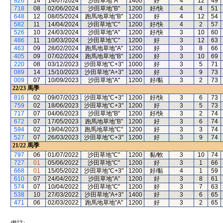
826
14
14/07/2024
沙田草地"A"
1400
好
4
12
49
718
08
02/06/2024
沙田草地"B"
1200
好/快
4
4
51
648
12
08/05/2024
跑馬地草地"B"
1200
好
4
12
54
582
11
14/04/2024
沙田草地"C"
1200
好/快
4
2
57
526
10
24/03/2024
沙田草地"A"
1200
好/快
3
10
60
486
11
10/03/2024
沙田草地"C"
1200
好
3
12
63
463
09
28/02/2024
跑馬地草地"A"
1200
好
3
8
66
405
09
07/02/2024
跑馬地草地"B"
1200
好
3
10
69
220
08
03/12/2023
沙田草地"C+3"
1000
好
3
5
71
089
14
15/10/2023
沙田草地"A+3"
1200
好
3
9
73
009
07
10/09/2023
沙田草地"A"
1200
好/黏
3
2
73
22/23
馬季
816
02
09/07/2023
沙田草地"C+3"
1200
好/快
3
6
73
759
02
18/06/2023
沙田草地"C+3"
1200
好
3
5
73
717
07
04/06/2023
沙田草地"B"
1200
好/快
3
2
74
672
07
17/05/2023
跑馬地草地"B"
1200
好
3
6
74
594
02
19/04/2023
跑馬地草地"C"
1200
好
3
3
74
527
07
26/03/2023
沙田草地"C+3"
1200
好
3
9
74
21/22
馬季
797
06
01/07/2022
沙田草地"C"
1200
黏/軟
3
10
74
727
01
05/06/2022
沙田草地"C"
1200
好
3
1
66
668
01
15/05/2022
沙田草地"C+3"
1200
好/黏
4
1
59
610
07
24/04/2022
沙田草地"A"
1200
好
3
8
61
574
07
10/04/2022
沙田草地"C"
1200
好
3
7
63
538
10
27/03/2022
沙田草地"A+3"
1400
好
3
6
65
471
06
02/03/2022
跑馬地草地"A"
1200
好
3
2
65