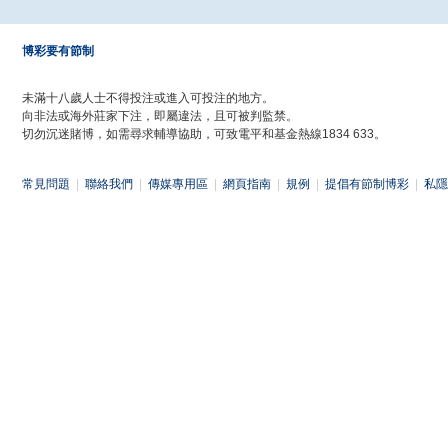
博彩要有節制
未滿十八歲人士不得投注或進入可投注的地方。
向非法或海外莊家下注，即屬違法，且可被判監禁。
切勿沉迷賭博，如需尋求輔導協助，可致電平和基金熱線1834 633。
常見問題
|
聯絡我們
|
傳媒專用區
|
網頁指南
|
規例
|
提倡有節制博彩
|
私隱