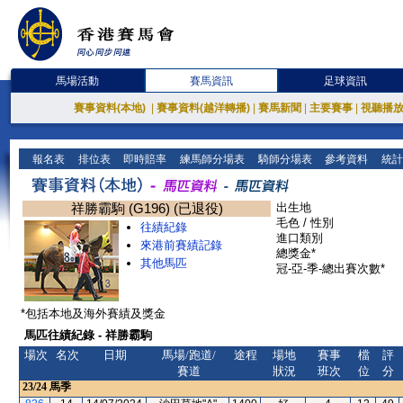
馬場活動
賽馬資訊
足球資訊
賽事資料(本地)
|
賽事資料(越洋轉播)
|
賽馬新聞
|
主要賽事
|
視聽播
報名表
排位表
即時賠率
練馬師分場表
騎師分場表
參考資料
統計
祥勝霸駒 (G196) (已退役)
出生地
毛色 / 性別
往績紀錄
進口類別
來港前賽績記錄
總獎金*
其他馬匹
冠-亞-季-總出賽次數*
*包括本地及海外賽績及獎金
馬匹往績紀錄 - 祥勝霸駒
場次
名次
日期
馬場/跑道/
途程
場地
賽事
檔
評
賽道
狀況
班次
位
分
23/24
馬季