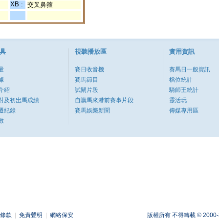
XB :
交叉鼻箍
具
視聽播放區
實用資訊
量
賽日收音機
賽馬日一般資訊
據
賽馬節目
檔位統計
介紹
試閘片段
騎師王統計
對及初岀馬成績
自購馬來港前賽事片段
靈活玩
遷紀錄
賽馬娛樂新聞
傳媒專用區
數
條款
|
免責聲明
|
網絡保安
版權所有 不得轉載 © 2000