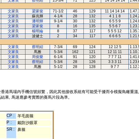
文家良
蔡明紹
25-3/4
71
125
14 14 14 14
1.44.
文家良
梁家俊
71-1/2
46
129
11 14 14 14
1.47.
文家良
蘇兆輝
4-1/4
28
132
4 1 1 8
1.24.
文家良
潘明輝
9-1/4
30
132
6 5 5 9
1.24.
文家良
梁家俊
8
16
135
5 5 6 7
1.23.
文家良
楊明綸
8
37
117
5 5 5 12
1.35.
文家良
波健士
2
34
117
6 6 6 5
1.21.
文家良
蔡明紹
7-3/4
69
124
12 12 5
1.13.
文家良
馬雅
5-3/4
162
121
12 11 11
1.10.
文家良
周俊樂
6-1/4
91
120
7 7 7 11
1.41.
文家良
蔡明紹
5-3/4
28
126
3 3 3 11
1.23.
文家良
馬雅
5-1/2
28
128
9 7 7
1.12.
於香港馬場內手機信號頻繁，因此其他接收系統有可能受干擾而令模擬鳥瞰重溫
結果, 馬迷應參考實際的賽馬片段為準。
CP :
羊毛面箍
P :
戴防沙眼罩
SR :
鼻箍