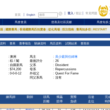
登入
/
登記
常見問題
首頁
English
馬會會員
慈善及社區貢獻
馬會知多
放區
|
國際賽馬
|
香港國際馬匹拍賣會
|
從化馬場
|
投注指南
|
賽馬知多些
|
RESTART
資料
賽果
賽事報告
騎練資料
馬匹資料
試閘結果
賽期表
:
澳洲
馬主
:
吳少庭與任綺琳
:
棕 / 閹
最後評分
:
26
:
自購新馬
父系
:
Dissident
:
$74,200
母系
:
Repercussions
:
0-0-0-12
外祖父
:
Quest For Fame
同父系馬
:
沒有
練馬師
騎師
頭馬
獨贏
實際
沿途
完
距離
賠率
負磅
走位
時