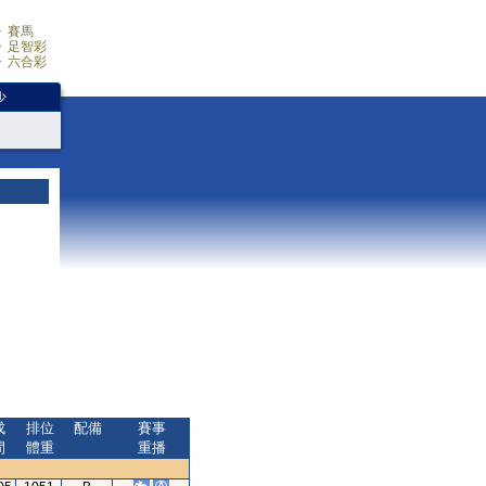
賽馬
足智彩
六合彩
少
成
排位
配備
賽事
間
體重
重播