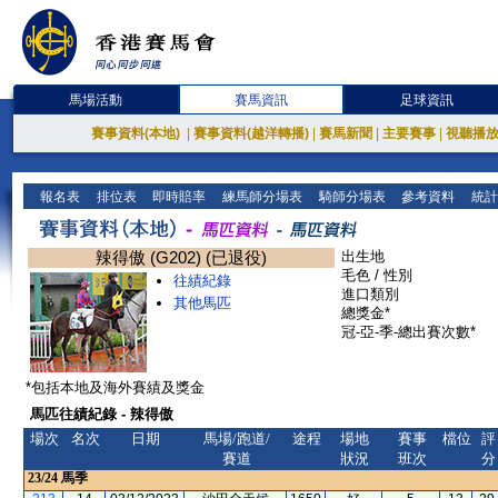
馬場活動
賽馬資訊
足球資訊
賽事資料(本地)
|
賽事資料(越洋轉播)
|
賽馬新聞
|
主要賽事
|
視聽播
報名表
排位表
即時賠率
練馬師分場表
騎師分場表
參考資料
統計
辣得傲 (G202) (已退役)
出生地
毛色 / 性別
往績紀錄
進口類別
其他馬匹
總獎金*
冠-亞-季-總出賽次數*
*包括本地及海外賽績及獎金
馬匹往績紀錄 - 辣得傲
場次
名次
日期
馬場/跑道/
途程
場地
賽事
檔位
評
賽道
狀況
班次
分
23/24
馬季