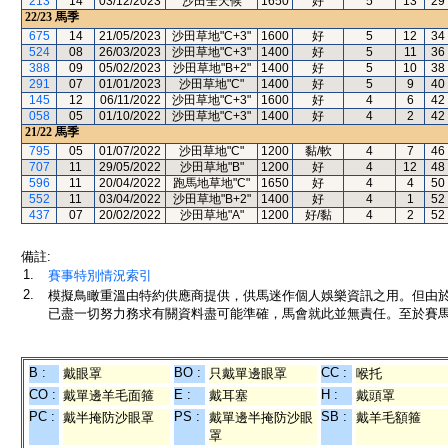
213
14
03/12/2023
沙田全天候
1650
好
5
13
29
22/23
馬季
675
14
21/05/2023
沙田草地"C+3"
1600
好
5
12
34
524
08
26/03/2023
沙田草地"C+3"
1400
好
5
11
36
388
09
05/02/2023
沙田草地"B+2"
1400
好
5
10
38
291
07
01/01/2023
沙田草地"C"
1400
好
5
9
40
145
12
06/11/2022
沙田草地"C+3"
1600
好
4
6
42
058
05
01/10/2022
沙田草地"C+3"
1400
好
4
2
42
21/22
馬季
795
05
01/07/2022
沙田草地"C"
1200
黏/軟
4
7
46
707
11
29/05/2022
沙田草地"B"
1200
好
4
12
48
596
11
20/04/2022
跑馬地草地"C"
1650
好
4
4
50
552
11
03/04/2022
沙田草地"B+2"
1400
好
4
1
52
437
07
20/02/2022
沙田草地"A"
1200
好/黏
4
2
52
備註:
1.
賽事特別情況索引
2.
模擬鳥瞰重溫由特約供應商提供，供馬迷作個人娛樂資訊之用。但由
已盡一切努力務求有關資料盡可能準確，馬會就此並無責任。至於賽馬
B :
BO :
CC :
戴眼罩
只戴單邊眼罩
喉托
CO :
E :
H :
戴單邊羊毛面箍
戴耳塞
戴頭罩
PC :
PS :
SB :
戴半掩防沙眼罩
戴單邊半掩防沙眼
戴羊毛額箍
罩