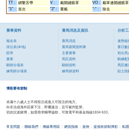
TT :
V :
VO :
綁繫舌帶
戴開縫眼罩
戴單邊開縫眼罩
"1" :
"2" :
"-" :
首次
重戴
除去
賽事資料
賽馬消息及資訊
分析工
報名表
賽馬消息
速勢能
排位表(本地)
賽馬新聞資料庫
賽日數
賠率
主要賽事
初出馬
賽果
馬匹資料
騎練配
騎師分場表
騎師資料
馬匹搬
練馬師分場表
練馬師資料
貼士指
博彩要有節制
未滿十八歲人士不得投注或進入可投注的地方。
向非法或海外莊家下注，即屬違法，且可被判監禁。
切勿沉迷賭博，如需尋求輔導協助，可致電平和基金熱線1834 633。
常見問題
|
聯絡我們
|
傳媒專用區
|
網頁指南
|
規例
|
提倡有節制博彩
|
私隱