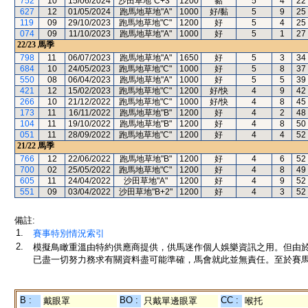
752
10
15/06/2024
沙田草地"C+3"
1200
黏
5
4
22
627
12
01/05/2024
跑馬地草地"A"
1000
好/黏
5
9
25
119
09
29/10/2023
跑馬地草地"C"
1200
好
5
4
25
074
09
11/10/2023
跑馬地草地"A"
1000
好
5
1
27
22/23
馬季
798
11
06/07/2023
跑馬地草地"A"
1650
好
5
3
34
684
10
24/05/2023
跑馬地草地"C"
1000
好
5
8
37
550
08
06/04/2023
跑馬地草地"A"
1000
好
5
5
39
421
12
15/02/2023
跑馬地草地"C"
1200
好/快
4
9
42
266
10
21/12/2022
跑馬地草地"C"
1000
好/快
4
8
45
173
11
16/11/2022
跑馬地草地"B"
1200
好
4
2
48
104
11
19/10/2022
跑馬地草地"B"
1200
好
4
8
50
051
11
28/09/2022
跑馬地草地"C"
1200
好
4
4
52
21/22
馬季
766
12
22/06/2022
跑馬地草地"B"
1200
好
4
6
52
700
02
25/05/2022
跑馬地草地"C"
1200
好
4
8
49
605
11
24/04/2022
沙田草地"A"
1200
好
4
9
52
551
09
03/04/2022
沙田草地"B+2"
1200
好
4
3
52
備註:
1.
賽事特別情況索引
2.
模擬鳥瞰重溫由特約供應商提供，供馬迷作個人娛樂資訊之用。但由
已盡一切努力務求有關資料盡可能準確，馬會就此並無責任。至於賽馬
B :
BO :
CC :
戴眼罩
只戴單邊眼罩
喉托