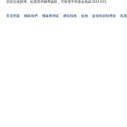
切勿沉迷賭博，如需尋求輔導協助，可致電平和基金熱線1834 633。
常見問題
|
聯絡我們
|
傳媒專用區
|
網頁指南
|
規例
|
提倡有節制博彩
|
私隱