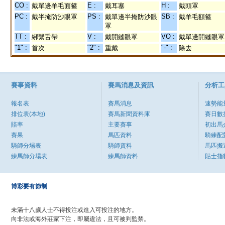
CO :
E :
H :
戴單邊羊毛面箍
戴耳塞
戴頭罩
PC :
PS :
SB :
戴半掩防沙眼罩
戴單邊半掩防沙眼
戴羊毛額箍
罩
TT :
V :
VO :
綁繫舌帶
戴開縫眼罩
戴單邊開縫眼罩
"1" :
"2" :
"-" :
首次
重戴
除去
賽事資料
賽馬消息及資訊
分析工
報名表
賽馬消息
速勢能
排位表(本地)
賽馬新聞資料庫
賽日數
賠率
主要賽事
初出馬
賽果
馬匹資料
騎練配
騎師分場表
騎師資料
馬匹搬
練馬師分場表
練馬師資料
貼士指
博彩要有節制
未滿十八歲人士不得投注或進入可投注的地方。
向非法或海外莊家下注，即屬違法，且可被判監禁。