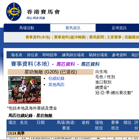
馬場活動
賽馬資訊
足球資訊
賽事資料(本地)
|
賽事資料(越洋轉播)
|
賽馬新聞
|
主要賽事
|
視聽播
報名表
排位表
即時賠率
練馬師分場表
騎師分場表
參考資料
統計
星叻無敵 (G205) (已退役)
出生地
毛色 / 性別
往績紀錄
進口類別
其他馬匹
總獎金*
冠-亞-季-總出賽次數*
*包括本地及海外賽績及獎金
馬匹往績紀錄 - 星叻無敵
場次
名次
日期
馬場/跑道/
途程
場地
賽事
檔位
評
賽道
狀況
班次
分
23/24
馬季