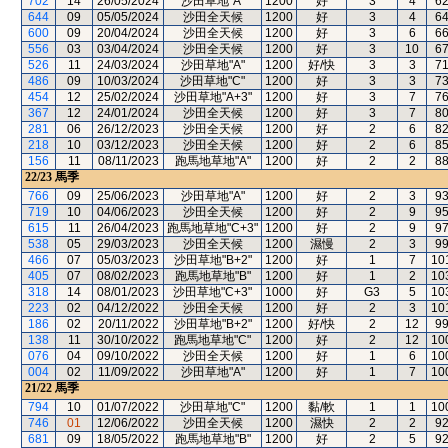
702
14
26/05/2024
沙田草地"A"
1200
好
3
4
6
644
09
05/05/2024
沙田全天候
1200
好
3
4
6
600
09
20/04/2024
沙田全天候
1200
好
3
6
6
556
03
03/04/2024
沙田全天候
1200
好
3
10
6
526
11
24/03/2024
沙田草地"A"
1200
好/快
3
3
7
486
09
10/03/2024
沙田草地"C"
1200
好
3
3
7
454
12
25/02/2024
沙田草地"A+3"
1200
好
3
7
7
367
12
24/01/2024
沙田全天候
1200
好
3
7
8
281
06
26/12/2023
沙田全天候
1200
好
2
6
8
218
10
03/12/2023
沙田全天候
1200
好
2
6
8
156
11
08/11/2023
跑馬地草地"A"
1200
好
2
2
8
22/23
馬季
766
09
25/06/2023
沙田草地"A"
1200
好
2
3
9
719
10
04/06/2023
沙田全天候
1200
好
2
9
9
615
11
26/04/2023
跑馬地草地"C+3"
1200
好
2
9
9
538
05
29/03/2023
沙田全天候
1200
濕慢
2
3
9
466
07
05/03/2023
沙田草地"B+2"
1200
好
1
7
10
405
07
08/02/2023
跑馬地草地"B"
1200
好
1
2
10
318
14
08/01/2023
沙田草地"C+3"
1000
好
G3
5
10
223
02
04/12/2022
沙田全天候
1200
好
2
3
10
186
02
20/11/2022
沙田草地"B+2"
1200
好/快
2
12
9
138
11
30/10/2022
跑馬地草地"C"
1200
好
2
12
10
076
04
09/10/2022
沙田全天候
1200
好
1
6
10
004
02
11/09/2022
沙田草地"A"
1200
好
1
7
10
21/22
馬季
794
10
01/07/2022
沙田草地"C"
1200
黏/軟
1
1
10
746
01
12/06/2022
沙田全天候
1200
濕快
2
2
9
681
09
18/05/2022
跑馬地草地"B"
1200
好
2
5
9