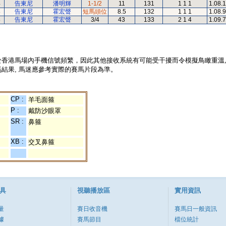
4
告東尼
潘明輝
1-1/2
11
131
1 1 1
1.08.
8
告東尼
霍宏聲
短馬頭位
8.5
132
1 1 1
1.08.
8
告東尼
霍宏聲
3/4
43
133
2 1 4
1.09.
於香港馬場內手機信號頻繁，因此其他接收系統有可能受干擾而令模擬鳥瞰重溫
結果, 馬迷應參考實際的賽馬片段為準。
CP :
羊毛面箍
P :
戴防沙眼罩
SR :
鼻箍
XB :
交叉鼻箍
具
視聽播放區
實用資訊
量
賽日收音機
賽馬日一般資訊
據
賽馬節目
檔位統計