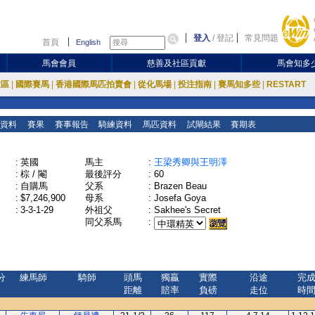
登入
/
登記
常見問題
首頁
English
馬會會員
慈善及社區貢獻
馬會知多
放區
|
國際賽馬
|
香港國際馬匹拍賣會
|
從化馬場
|
投注指南
|
賽馬知多些
|
RESTART
資料
賽果
賽事報告
騎練資料
馬匹資料
試閘結果
賽期表
:
英國
馬主
:
王梁秀卿與王明澤
:
棕 / 閹
最後評分
:
60
:
自購馬
父系
:
Brazen Beau
:
$7,246,900
母系
:
Josefa Goya
:
3-3-1-29
外祖父
:
Sakhee's Secret
同父系馬
:
分
練馬師
騎師
頭馬
獨贏
實際
沿途
完
距離
賠率
負磅
走位
時