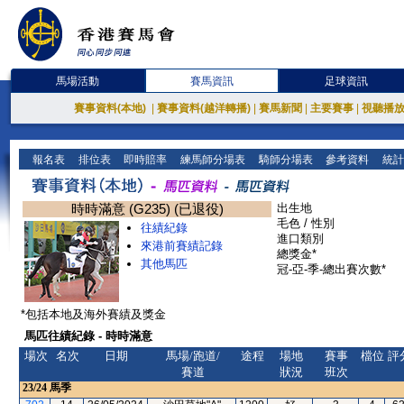
馬場活動
賽馬資訊
足球資訊
賽事資料(本地)
|
賽事資料(越洋轉播)
|
賽馬新聞
|
主要賽事
|
視聽播
報名表
排位表
即時賠率
練馬師分場表
騎師分場表
參考資料
統計
時時滿意 (G235) (已退役)
出生地
毛色 / 性別
往績紀錄
進口類別
來港前賽績記錄
總獎金*
其他馬匹
冠-亞-季-總出賽次數*
*包括本地及海外賽績及獎金
馬匹往績紀錄 - 時時滿意
場次
名次
日期
馬場/跑道/
途程
場地
賽事
檔位
評
賽道
狀況
班次
23/24
馬季