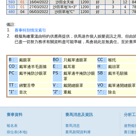
593
01
16/04/2022
沙田全天候
1200
好
3
12
8
533
01
27/03/2022
沙田草地"A+3"
1200
好
3
4
7
480
04
06/03/2022
沙田草地"C"
1200
好
3
1
7
備註:
1.
賽事特別情況索引
2.
模擬鳥瞰重溫由特約供應商提供，供馬迷作個人娛樂資訊之用。但由
已盡一切努力務求有關資料盡可能準確，馬會就此並無責任。至於賽馬
B :
BO :
CC :
戴眼罩
只戴單邊眼罩
喉托
CO :
E :
H :
戴單邊羊毛面箍
戴耳塞
戴頭罩
PC :
PS :
SB :
戴半掩防沙眼罩
戴單邊半掩防沙眼
戴羊毛額箍
罩
TT :
V :
VO :
綁繫舌帶
戴開縫眼罩
戴單邊開縫眼罩
"1" :
"2" :
"-" :
首次
重戴
除去
賽事資料
賽馬消息及資訊
分析工
報名表
賽馬消息
速勢能
排位表(本地)
賽馬新聞資料庫
賽日數