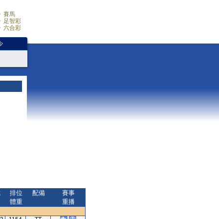
賽馬
足智彩
六合彩
少
成
排位
配備
賽事
間
體重
重播