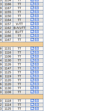
13
1154
TT
83
1166
TT
59
1167
TT
60
1155
TT
98
1150
TT
67
1164
TT
59
1157
V-/TT
72
1162
B-/V1/TT
24
1162
B1/TT
38
1166
TT
54
1167
TT
38
1131
TT
20
1116
TT
87
1106
TT
64
1130
TT
69
1126
TT
73
1147
TT
30
1125
TT
58
1119
TT
97
1120
TT
46
1120
TT
56
1130
TT
10
1108
TT
70
1118
TT
92
1114
TT
43
1125
TT