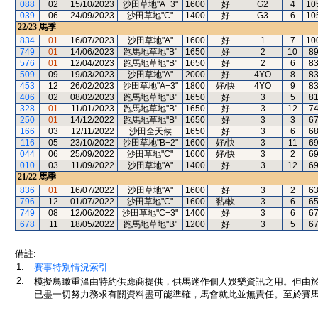
088
02
15/10/2023
沙田草地"A+3"
1600
好
G2
4
10
039
06
24/09/2023
沙田草地"C"
1400
好
G3
6
10
22/23
馬季
834
01
16/07/2023
沙田草地"A"
1600
好
1
7
10
749
01
14/06/2023
跑馬地草地"B"
1650
好
2
10
8
576
01
12/04/2023
跑馬地草地"B"
1650
好
2
6
8
509
09
19/03/2023
沙田草地"A"
2000
好
4YO
8
8
453
12
26/02/2023
沙田草地"A+3"
1800
好/快
4YO
9
8
406
02
08/02/2023
跑馬地草地"B"
1650
好
3
5
8
328
01
11/01/2023
跑馬地草地"B"
1650
好
3
12
7
250
01
14/12/2022
跑馬地草地"B"
1650
好
3
3
6
166
03
12/11/2022
沙田全天候
1650
好
3
6
6
116
05
23/10/2022
沙田草地"B+2"
1600
好/快
3
11
6
044
06
25/09/2022
沙田草地"C"
1600
好/快
3
2
6
010
03
11/09/2022
沙田草地"A"
1400
好
3
12
6
21/22
馬季
836
01
16/07/2022
沙田草地"A"
1600
好
3
2
6
796
12
01/07/2022
沙田草地"C"
1600
黏/軟
3
6
6
749
08
12/06/2022
沙田草地"C+3"
1400
好
3
6
6
678
11
18/05/2022
跑馬地草地"B"
1200
好
3
5
6
備註:
1.
賽事特別情況索引
2.
模擬鳥瞰重溫由特約供應商提供，供馬迷作個人娛樂資訊之用。但由
已盡一切努力務求有關資料盡可能準確，馬會就此並無責任。至於賽馬