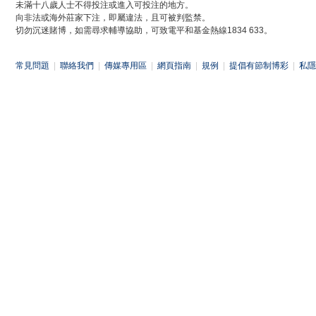
未滿十八歲人士不得投注或進入可投注的地方。
向非法或海外莊家下注，即屬違法，且可被判監禁。
切勿沉迷賭博，如需尋求輔導協助，可致電平和基金熱線1834 633。
常見問題
|
聯絡我們
|
傳媒專用區
|
網頁指南
|
規例
|
提倡有節制博彩
|
私隱