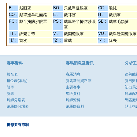
B :
BO :
CC :
戴眼罩
只戴單邊眼罩
喉托
CO :
E :
H :
戴單邊羊毛面箍
戴耳塞
戴頭罩
PC :
PS :
SB :
戴半掩防沙眼罩
戴單邊半掩防沙眼
戴羊毛額箍
罩
TT :
V :
VO :
綁繫舌帶
戴開縫眼罩
戴單邊開縫眼罩
"1" :
"2" :
"-" :
首次
重戴
除去
賽事資料
賽馬消息及資訊
分析工
報名表
賽馬消息
速勢能
排位表(本地)
賽馬新聞資料庫
賽日數
賠率
主要賽事
初出馬
賽果
馬匹資料
騎練配
騎師分場表
騎師資料
馬匹搬
練馬師分場表
練馬師資料
貼士指
博彩要有節制