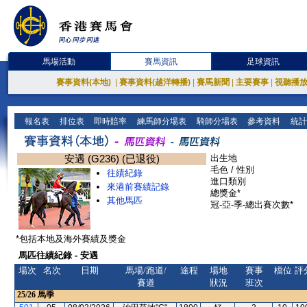
馬場活動
賽馬資訊
足球資訊
賽事資料(本地)
|
賽事資料(越洋轉播)
|
賽馬新聞
|
主要賽事
|
視聽播
報名表
排位表
即時賠率
練馬師分場表
騎師分場表
參考資料
統計
安遇 (G236) (已退役)
出生地
毛色 / 性別
往績紀錄
進口類別
來港前賽績記錄
總獎金*
其他馬匹
冠-亞-季-總出賽次數*
*包括本地及海外賽績及獎金
馬匹往績紀錄 - 安遇
場次
名次
日期
馬場/跑道/
途程
場地
賽事
檔位
評
賽道
狀況
班次
25/26
馬季