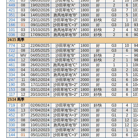
501
05
08/03/2026
沙田草地"C"
1800
好
2
10
10
449
08
19/02/2026
沙田草地"A"
1600
好
2
6
10
421
03
08/02/2026
沙田草地"C"
1800
好
G3
7
10
351
04
14/01/2026
跑馬地草地"B"
1800
好
G3
5
10
204
09
23/11/2025
沙田草地"B+2"
1600
好/快
G2
1
10
166
01
09/11/2025
沙田草地"C+3"
1800
好
G3
10
9
101
03
15/10/2025
跑馬地草地"A"
1800
好/快
2
4
9
036
02
17/09/2025
跑馬地草地"B"
1650
好/快
2
6
9
24/25
馬季
774
12
22/06/2025
沙田草地"A"
1800
好
G3
10
9
722
08
31/05/2025
沙田草地"B"
1600
好
G3
6
9
642
WV
04/05/2025
沙田草地"B"
1600
好/快
2
--
9
494
12
09/03/2025
沙田草地"C"
1800
好/快
2
1
9
461
08
26/02/2025
跑馬地草地"C"
1650
好
1
1
10
390
04
31/01/2025
沙田草地"B+2"
1800
好
G3
2
10
334
04
08/01/2025
跑馬地草地"A"
1800
好
G3
5
10
247
11
08/12/2024
沙田草地"A"
2000
好
G1
6
10
190
05
17/11/2024
沙田草地"B+2"
2000
好
G2
6
10
153
08
03/11/2024
沙田草地"C+3"
1800
好/快
G3
8
10
117
12
20/10/2024
沙田草地"B+2"
1200
好/快
G2
6
10
23/24
馬季
719
07
02/06/2024
沙田草地"B"
1600
好/快
G3
4
11
566
13
07/04/2024
沙田草地"B+2"
1600
好
G2
4
11
452
07
25/02/2024
沙田草地"A+3"
2000
好
G1
2
11
395
08
04/02/2024
沙田草地"B+2"
1800
好
G3
12
11
330
08
10/01/2024
跑馬地草地"B"
1800
好
G3
12
11
238
08
10/12/2023
沙田草地"A"
1600
好
G1
1
11
144
01
05/11/2023
沙田草地"C+3"
1800
好
G3
6
11