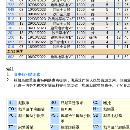
780
07
01/07/2023
沙田草地"B"
1400
好
5
2
24
722
09
07/06/2023
跑馬地草地"A"
1800
好
5
8
26
648
03
10/05/2023
沙田全天候
1650
好
5
4
27
559
05
09/04/2023
沙田全天候
1650
好
5
14
29
512
11
22/03/2023
跑馬地草地"C+3"
1650
好
5
4
33
369
13
29/01/2023
沙田全天候
1650
好
5
14
37
301
08
04/01/2023
跑馬地草地"A"
1650
好
5
3
40
201
13
27/11/2022
沙田草地"C"
1400
好
4
6
43
106
10
19/10/2022
跑馬地草地"B"
1200
好/快
4
12
46
057
09
01/10/2022
沙田草地"C+3"
1200
好
4
9
49
019
07
18/09/2022
沙田全天候
1200
好
4
4
51
21/22
馬季
802
09
06/07/2022
跑馬地草地"A"
1200
好
4
6
52
備註:
1.
賽事特別情況索引
2.
模擬鳥瞰重溫由特約供應商提供，供馬迷作個人娛樂資訊之用。但由
已盡一切努力務求有關資料盡可能準確，馬會就此並無責任。至於賽馬
B :
BO :
CC :
戴眼罩
只戴單邊眼罩
喉托
CO :
E :
H :
戴單邊羊毛面箍
戴耳塞
戴頭罩
PC :
PS :
SB :
戴半掩防沙眼罩
戴單邊半掩防沙眼
戴羊毛額箍
罩
TT :
V :
VO :
綁繫舌帶
戴開縫眼罩
戴單邊開縫眼罩