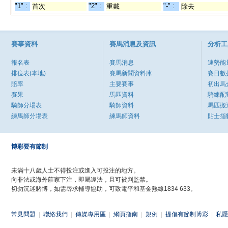
"1" :
"2" :
"-" :
首次
重戴
除去
賽事資料
賽馬消息及資訊
分析工
報名表
賽馬消息
速勢能
排位表(本地)
賽馬新聞資料庫
賽日數
賠率
主要賽事
初出馬
賽果
馬匹資料
騎練配
騎師分場表
騎師資料
馬匹搬
練馬師分場表
練馬師資料
貼士指
博彩要有節制
未滿十八歲人士不得投注或進入可投注的地方。
向非法或海外莊家下注，即屬違法，且可被判監禁。
切勿沉迷賭博，如需尋求輔導協助，可致電平和基金熱線1834 633。
常見問題
|
聯絡我們
|
傳媒專用區
|
網頁指南
|
規例
|
提倡有節制博彩
|
私隱