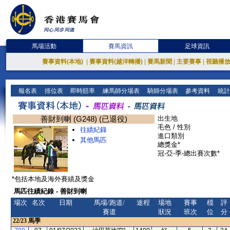
馬場活動
賽馬資訊
足球資訊
賽事資料(本地)
|
賽事資料(越洋轉播)
|
賽馬新聞
|
主要賽事
|
視聽播
報名表
排位表
即時賠率
練馬師分場表
騎師分場表
參考資料
統計
善財到喇 (G248) (已退役)
出生地
毛色 / 性別
往績紀錄
進口類別
其他馬匹
總獎金*
冠-亞-季-總出賽次數*
*包括本地及海外賽績及獎金
馬匹往績紀錄 - 善財到喇
場次
名次
日期
馬場/跑道/
途程
場地
賽事
檔
評
賽道
狀況
班次
位
分
22/23
馬季