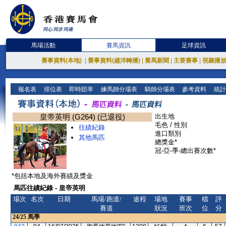
馬場活動
賽馬資訊
足球資訊
賽事資料(本地)
|
賽事資料(越洋轉播)
|
賽馬新聞
|
主要賽事
|
視聽播
報名表
排位表
即時賠率
練馬師分場表
騎師分場表
參考資料
統計
皇帝英明 (G264) (已退役)
出生地
毛色 / 性別
往績紀錄
進口類別
其他馬匹
總獎金*
冠-亞-季-總出賽次數*
*包括本地及海外賽績及獎金
馬匹往績紀錄 - 皇帝英明
場次
名次
日期
馬場/跑道/
途程
場地
賽事
檔
評
賽道
狀況
班次
位
分
24/25
馬季