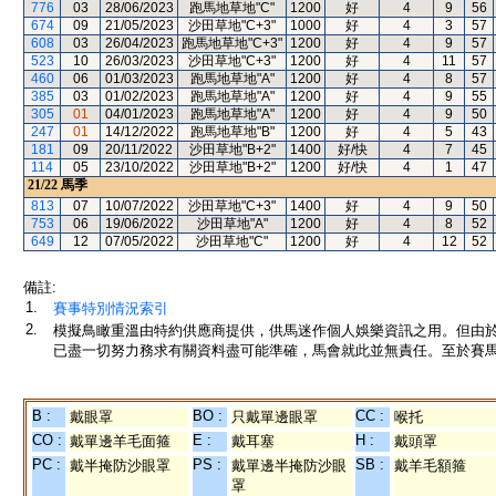
776
03
28/06/2023
跑馬地草地"C"
1200
好
4
9
56
674
09
21/05/2023
沙田草地"C+3"
1000
好
4
3
57
608
03
26/04/2023
跑馬地草地"C+3"
1200
好
4
9
57
523
10
26/03/2023
沙田草地"C+3"
1200
好
4
11
57
460
06
01/03/2023
跑馬地草地"A"
1200
好
4
8
57
385
03
01/02/2023
跑馬地草地"A"
1200
好
4
9
55
305
01
04/01/2023
跑馬地草地"A"
1200
好
4
9
50
247
01
14/12/2022
跑馬地草地"B"
1200
好
4
5
43
181
09
20/11/2022
沙田草地"B+2"
1400
好/快
4
7
45
114
05
23/10/2022
沙田草地"B+2"
1200
好/快
4
1
47
21/22
馬季
813
07
10/07/2022
沙田草地"C+3"
1400
好
4
9
50
753
06
19/06/2022
沙田草地"A"
1200
好
4
8
52
649
12
07/05/2022
沙田草地"C"
1200
好
4
12
52
備註:
1.
賽事特別情況索引
2.
模擬鳥瞰重溫由特約供應商提供，供馬迷作個人娛樂資訊之用。但由
已盡一切努力務求有關資料盡可能準確，馬會就此並無責任。至於賽馬
B :
BO :
CC :
戴眼罩
只戴單邊眼罩
喉托
CO :
E :
H :
戴單邊羊毛面箍
戴耳塞
戴頭罩
PC :
PS :
SB :
戴半掩防沙眼罩
戴單邊半掩防沙眼
戴羊毛額箍
罩