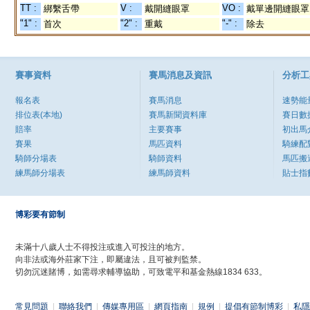
TT :
V :
VO :
綁繫舌帶
戴開縫眼罩
戴單邊開縫眼罩
"1" :
"2" :
"-" :
首次
重戴
除去
賽事資料
賽馬消息及資訊
分析工
報名表
賽馬消息
速勢能
排位表(本地)
賽馬新聞資料庫
賽日數
賠率
主要賽事
初出馬
賽果
馬匹資料
騎練配
騎師分場表
騎師資料
馬匹搬
練馬師分場表
練馬師資料
貼士指
博彩要有節制
未滿十八歲人士不得投注或進入可投注的地方。
向非法或海外莊家下注，即屬違法，且可被判監禁。
切勿沉迷賭博，如需尋求輔導協助，可致電平和基金熱線1834 633。
常見問題
|
聯絡我們
|
傳媒專用區
|
網頁指南
|
規例
|
提倡有節制博彩
|
私隱