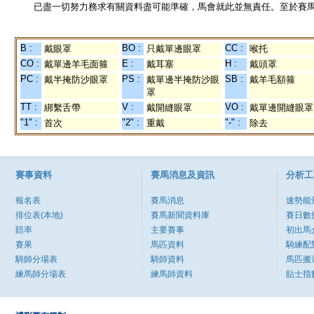
已盡一切努力務求有關資料盡可能準確，馬會就此並無責任。至於賽馬
B :
BO :
CC :
戴眼罩
只戴單邊眼罩
喉托
CO :
E :
H :
戴單邊羊毛面箍
戴耳塞
戴頭罩
PC :
PS :
SB :
戴半掩防沙眼罩
戴單邊半掩防沙眼
戴羊毛額箍
罩
TT :
V :
VO :
綁繫舌帶
戴開縫眼罩
戴單邊開縫眼罩
"1" :
"2" :
"-" :
首次
重戴
除去
賽事資料
賽馬消息及資訊
分析工
報名表
賽馬消息
速勢能
排位表(本地)
賽馬新聞資料庫
賽日數
賠率
主要賽事
初出馬
賽果
馬匹資料
騎練配
騎師分場表
騎師資料
馬匹搬
練馬師分場表
練馬師資料
貼士指