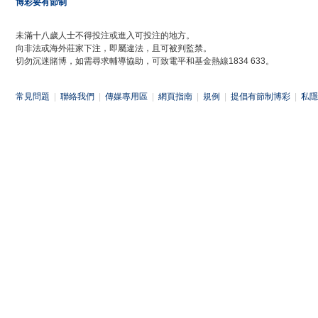
博彩要有節制
未滿十八歲人士不得投注或進入可投注的地方。
向非法或海外莊家下注，即屬違法，且可被判監禁。
切勿沉迷賭博，如需尋求輔導協助，可致電平和基金熱線1834 633。
常見問題
|
聯絡我們
|
傳媒專用區
|
網頁指南
|
規例
|
提倡有節制博彩
|
私隱