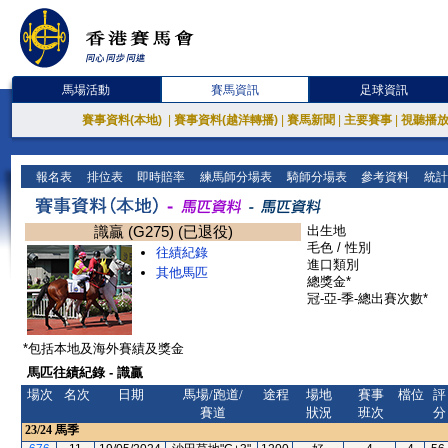
馬場活動
賽馬資訊
足球資訊
賽事資料(本地)
|
賽事資料(越洋轉播)
|
賽馬新聞
|
主要賽事
|
視聽播
報名表
排位表
即時賠率
練馬師分場表
騎師分場表
參考資料
統計
識贏 (G275) (已退役)
出生地
毛色 / 性別
往績紀錄
進口類別
其他馬匹
總獎金*
冠-亞-季-總出賽次數*
*包括本地及海外賽績及獎金
馬匹往績紀錄 - 識贏
場次
名次
日期
馬場/跑道/
途程
場地
賽事
檔位
評
賽道
狀況
班次
分
23/24
馬季