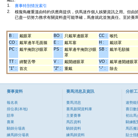
1.
賽事特別情況索引
2.
模擬鳥瞰重溫由特約供應商提供，供馬迷作個人娛樂資訊之用。但由
已盡一切努力務求有關資料盡可能準確，馬會就此並無責任。至於賽馬
B :
BO :
CC :
戴眼罩
只戴單邊眼罩
喉托
CO :
E :
H :
戴單邊羊毛面箍
戴耳塞
戴頭罩
PC :
PS :
SB :
戴半掩防沙眼罩
戴單邊半掩防沙眼
戴羊毛額箍
罩
TT :
V :
VO :
綁繫舌帶
戴開縫眼罩
戴單邊開縫眼罩
"1" :
"2" :
"-" :
首次
重戴
除去
賽事資料
賽馬消息及資訊
分析工
報名表
賽馬消息
速勢能
排位表(本地)
賽馬新聞資料庫
賽日數
賠率
主要賽事
初出馬
賽果
馬匹資料
騎練配
騎師分場表
騎師資料
馬匹搬
練馬師分場表
練馬師資料
貼士指