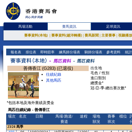
馬場活動
賽馬資訊
足球資訊
賽事資料(本地)
|
賽事資料(越洋轉播)
|
賽馬新聞
|
主要賽事
|
視聽播
報名表
排位表
即時賠率
練馬師分場表
騎師分場表
參考資料
統計
善傳香江 (G283) (已退役)
出生地
毛色 / 性別
往績紀錄
進口類別
其他馬匹
總獎金*
冠-亞-季-總出賽次數*
*包括本地及海外賽績及獎金
馬匹往績紀錄 - 善傳香江
場次
名次
日期
馬場/跑道/
途程
場地
賽事
檔位
賽道
狀況
班次
23/24
馬季