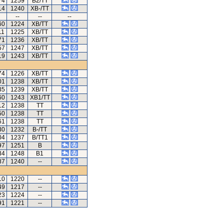
74
1259
B2/TT
14
1240
XB-/TT
--
--
--
60
1224
XB/TT
11
1225
XB/TT
71
1236
XB/TT
57
1247
XB/TT
19
1243
XB/TT
74
1226
XB/TT
01
1238
XB/TT
35
1239
XB/TT
60
1243
XB1/TT
12
1238
TT
50
1238
TT
61
1238
TT
30
1232
B-/TT
04
1237
B/TT1
97
1251
B
34
1248
B1
87
1240
--
10
1220
--
49
1217
--
23
1224
--
91
1221
--