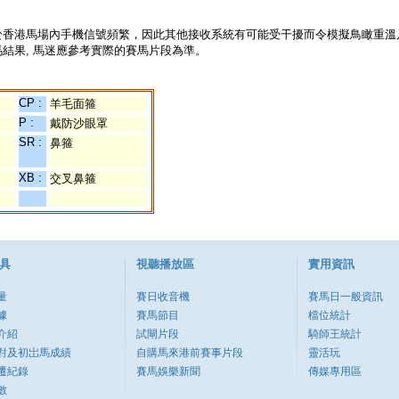
於香港馬場內手機信號頻繁，因此其他接收系統有可能受干擾而令模擬鳥瞰重溫
結果, 馬迷應參考實際的賽馬片段為準。
CP :
羊毛面箍
P :
戴防沙眼罩
SR :
鼻箍
XB :
交叉鼻箍
具
視聽播放區
實用資訊
量
賽日收音機
賽馬日一般資訊
據
賽馬節目
檔位統計
介紹
試閘片段
騎師王統計
對及初岀馬成績
自購馬來港前賽事片段
靈活玩
遷紀錄
賽馬娛樂新聞
傳媒專用區
數