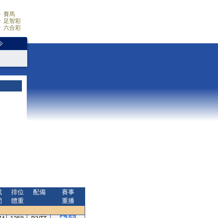
賽馬
足智彩
六合彩
少
成
排位
配備
賽事
間
體重
重播