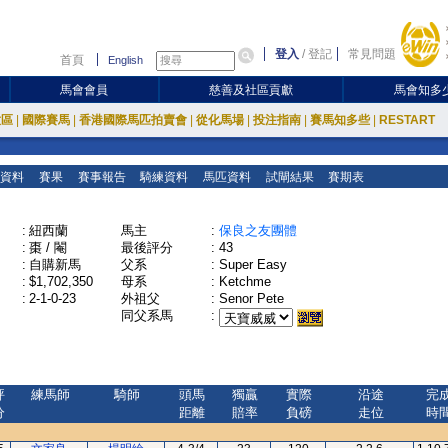
登入
/
登記
常見問題
首頁
English
馬會會員
慈善及社區貢獻
馬會知多
放區
|
國際賽馬
|
香港國際馬匹拍賣會
|
從化馬場
|
投注指南
|
賽馬知多些
|
RESTART
資料
賽果
賽事報告
騎練資料
馬匹資料
試閘結果
賽期表
:
紐西蘭
馬主
:
保良之友團體
:
棗 / 閹
最後評分
:
43
:
自購新馬
父系
:
Super Easy
:
$1,702,350
母系
:
Ketchme
:
2-1-0-23
外祖父
:
Senor Pete
同父系馬
:
評
練馬師
騎師
頭馬
獨贏
實際
沿途
完
分
距離
賠率
負磅
走位
時