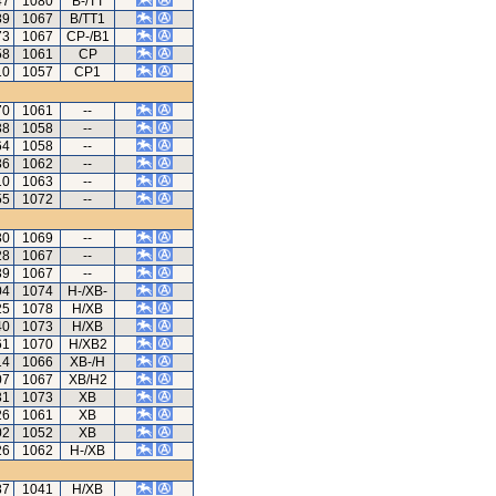
47
1080
B-/TT
89
1067
B/TT1
73
1067
CP-/B1
58
1061
CP
10
1057
CP1
70
1061
--
38
1058
--
64
1058
--
36
1062
--
10
1063
--
55
1072
--
30
1069
--
28
1067
--
39
1067
--
04
1074
H-/XB-
25
1078
H/XB
40
1073
H/XB
61
1070
H/XB2
14
1066
XB-/H
07
1067
XB/H2
31
1073
XB
26
1061
XB
02
1052
XB
26
1062
H-/XB
87
1041
H/XB