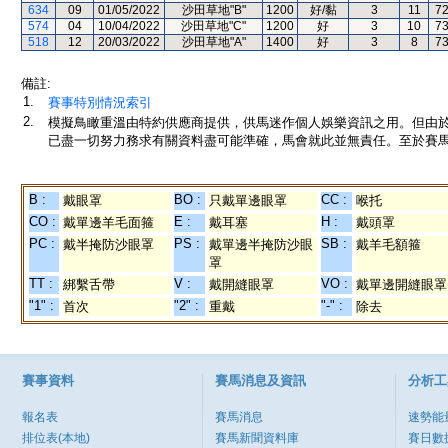
634
09
01/05/2022
沙田草地"B"
1200
好/黏
3
11
7
574
04
10/04/2022
沙田草地"C"
1200
好
3
10
7
518
12
20/03/2022
沙田草地"A"
1400
好
3
8
7
備註:
1.
賽事特別情況索引
2.
模擬鳥瞰重溫由特約供應商提供，供馬迷作個人娛樂資訊之用。但由
已盡一切努力務求有關資料盡可能準確，馬會就此並無責任。至於賽馬
B :
BO :
CC :
戴眼罩
只戴單邊眼罩
喉托
CO :
E :
H :
戴單邊羊毛面箍
戴耳塞
戴頭罩
PC :
PS :
SB :
戴半掩防沙眼罩
戴單邊半掩防沙眼
戴羊毛額箍
罩
TT :
V :
VO :
綁繫舌帶
戴開縫眼罩
戴單邊開縫眼罩
"1" :
"2" :
"-" :
首次
重戴
除去
賽事資料
賽馬消息及資訊
分析工
報名表
賽馬消息
速勢能
排位表(本地)
賽馬新聞資料庫
賽日數