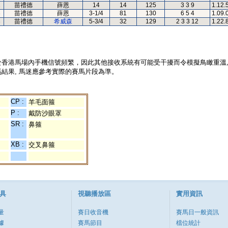
2
苗禮德
薛恩
14
14
125
3 3 9
1.12.
3
苗禮德
薛恩
3-1/4
81
130
6 5 4
1.09.
3
苗禮德
希威森
5-3/4
32
129
2 3 3 12
1.22.
於香港馬場內手機信號頻繁，因此其他接收系統有可能受干擾而令模擬鳥瞰重溫
結果, 馬迷應參考實際的賽馬片段為準。
CP :
羊毛面箍
P :
戴防沙眼罩
SR :
鼻箍
XB :
交叉鼻箍
具
視聽播放區
實用資訊
量
賽日收音機
賽馬日一般資訊
據
賽馬節目
檔位統計