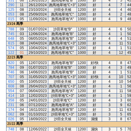
351
06
15/01/2025
跑馬地草地"B"
1000
好
4
5
4
290
11
26/12/2024
跑馬地草地"C+3"
1200
好
4
7
4
125
08
23/10/2024
沙田全天候
1200
好
4
4
4
053
08
25/09/2024
跑馬地草地"C"
1200
好
4
2
4
015
05
11/09/2024
跑馬地草地"A"
1000
好
4
9
4
23/24
馬季
788
09
01/07/2024
沙田草地"B"
1200
好
4
6
5
745
03
12/06/2024
跑馬地草地"B"
1200
好
4
1
5
648
05
08/05/2024
跑馬地草地"B"
1200
好
4
4
5
615
08
24/04/2024
跑馬地草地"C+3"
1200
好
4
11
5
574
05
10/04/2024
跑馬地草地"B"
1200
好
4
1
5
122
01
29/10/2023
跑馬地草地"C"
1000
好
4
12
4
22/23
馬季
820
05
12/07/2023
跑馬地草地"B"
1200
好/快
4
8
4
784
09
01/07/2023
沙田草地"B"
1000
好
4
3
4
746
06
14/06/2023
跑馬地草地"B"
1200
好
4
1
5
707
05
31/05/2023
跑馬地草地"C+3"
1000
好/快
4
10
5
650
05
10/05/2023
沙田全天候
1200
好
4
10
5
608
08
26/04/2023
跑馬地草地"C+3"
1200
好
4
1
5
554
07
06/04/2023
跑馬地草地"A"
1200
好
4
11
5
414
10
12/02/2023
沙田草地"C+3"
1400
好
4
1
5
358
05
24/01/2023
沙田草地"C"
1200
好
4
3
6
231
06
07/12/2022
跑馬地草地"A"
1200
好
3
9
6
174
04
16/11/2022
跑馬地草地"B"
1200
好
3
11
6
062
09
01/10/2022
沙田草地"C+3"
1200
好
3
5
6
026
05
18/09/2022
沙田全天候
1200
濕慢
3
8
6
21/22
馬季
748
08
12/06/2022
沙田全天候
1200
濕快
3
5
7