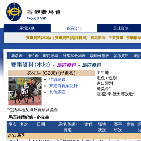
馬場活動
賽馬資訊
足球資訊
賽事資料(本地)
|
賽事資料(越洋轉播)
|
賽馬新聞
|
主要賽事
|
視聽播
報名表
排位表
即時賠率
練馬師分場表
騎師分場表
參考資料
統計
必先生 (G288) (已退役)
出生地
毛色 / 性別
往績紀錄
進口類別
來港前賽績記錄
總獎金*
其他馬匹
冠-亞-季-總出賽次數*
*包括本地及海外賽績及獎金
馬匹往績紀錄 - 必先生
場次
名次
日期
馬場/跑道/
途程
場地
賽事
檔位
賽道
狀況
班次
24/25
馬季