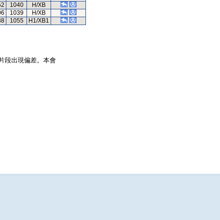
52
1040
H/XB
06
1039
H/XB
88
1055
H1/XB1
片段出現偏差。本會