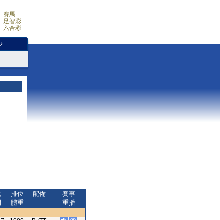
賽馬
足智彩
六合彩
少
成
排位
配備
賽事
間
體重
重播