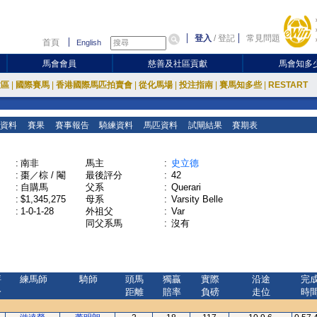
登入
/
登記
常見問題
首頁
English
馬會會員
慈善及社區貢獻
馬會知多
放區
|
國際賽馬
|
香港國際馬匹拍賣會
|
從化馬場
|
投注指南
|
賽馬知多些
|
RESTART
資料
賽果
賽事報告
騎練資料
馬匹資料
試閘結果
賽期表
:
南非
馬主
:
史立德
:
棗／棕 / 閹
最後評分
:
42
:
自購馬
父系
:
Querari
:
$1,345,275
母系
:
Varsity Belle
:
1-0-1-28
外祖父
:
Var
同父系馬
:
沒有
評
練馬師
騎師
頭馬
獨贏
實際
沿途
完
分
距離
賠率
負磅
走位
時