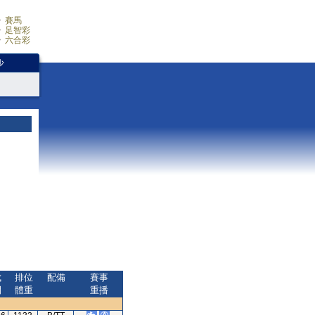
賽馬
足智彩
六合彩
少
成
排位
配備
賽事
間
體重
重播