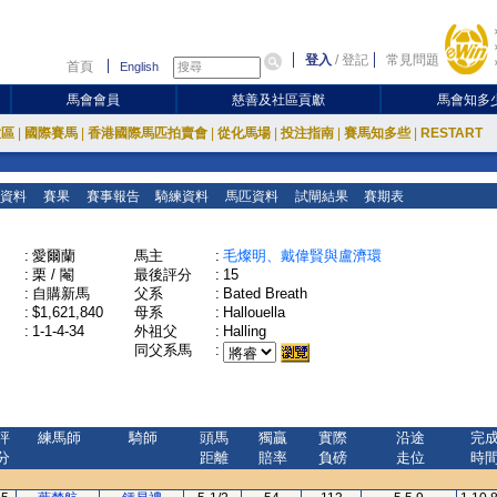
登入
/
登記
常見問題
首頁
English
馬會會員
慈善及社區貢獻
馬會知多
放區
|
國際賽馬
|
香港國際馬匹拍賣會
|
從化馬場
|
投注指南
|
賽馬知多些
|
RESTART
資料
賽果
賽事報告
騎練資料
馬匹資料
試閘結果
賽期表
:
愛爾蘭
馬主
:
毛燦明、戴偉賢與盧濟環
:
栗 / 閹
最後評分
:
15
:
自購新馬
父系
:
Bated Breath
:
$1,621,840
母系
:
Hallouella
:
1-1-4-34
外祖父
:
Halling
同父系馬
:
評
練馬師
騎師
頭馬
獨贏
實際
沿途
完
分
距離
賠率
負磅
走位
時