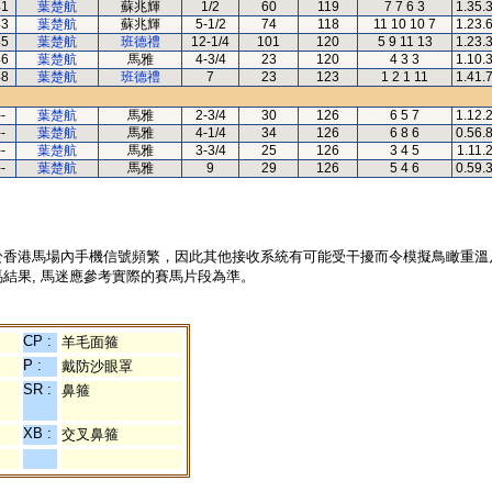
41
葉楚航
蘇兆輝
1/2
60
119
7 7 6 3
1.35.
43
葉楚航
蘇兆輝
5-1/2
74
118
11 10 10 7
1.23.
45
葉楚航
班德禮
12-1/4
101
120
5 9 11 13
1.23.
46
葉楚航
馬雅
4-3/4
23
120
4 3 3
1.10.
48
葉楚航
班德禮
7
23
123
1 2 1 11
1.41.
--
葉楚航
馬雅
2-3/4
30
126
6 5 7
1.12.
--
葉楚航
馬雅
4-1/4
34
126
6 8 6
0.56.
--
葉楚航
馬雅
3-3/4
25
126
3 4 5
1.11.
--
葉楚航
馬雅
9
29
126
5 4 6
0.59.
於香港馬場內手機信號頻繁，因此其他接收系統有可能受干擾而令模擬鳥瞰重溫
結果, 馬迷應參考實際的賽馬片段為準。
CP :
羊毛面箍
P :
戴防沙眼罩
SR :
鼻箍
XB :
交叉鼻箍