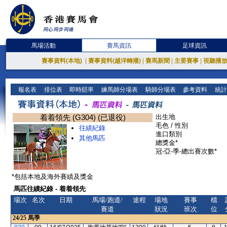
馬場活動
賽馬資訊
足球資訊
賽事資料(本地)
|
賽事資料(越洋轉播)
|
賽馬新聞
|
主要賽事
|
視聽播
報名表
排位表
即時賠率
練馬師分場表
騎師分場表
參考資料
統計
着着領先 (G304) (已退役)
出生地
毛色 / 性別
往績紀錄
進口類別
其他馬匹
總獎金*
冠-亞-季-總出賽次數*
*包括本地及海外賽績及獎金
馬匹往績紀錄 - 着着領先
場次
名次
日期
馬場/跑道/
途程
場地
賽事
檔
賽道
狀況
班次
位
24/25
馬季