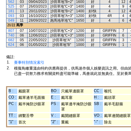
562
03
09/04/2023
沙田草地"B+2"
1600
好
4
12
525
07
26/03/2023
沙田草地"C+3"
1400
好
4
9
181
13
20/11/2022
沙田草地"B+2"
1400
好/快
4
12
093
03
16/10/2022
沙田草地"A+3"
1200
好/快
4R
4
049
11
28/09/2022
跑馬地草地"C"
1650
好
4
6
21/22
馬季
807
07
10/07/2022
沙田草地"C+3"
1200
好
GRIFFIN
7
740
06
12/06/2022
沙田草地"C+3"
1000
好
GRIFFIN
6
682
05
22/05/2022
沙田草地"A"
1200
好
GRIFFIN
3
624
06
01/05/2022
沙田草地"B"
1000
好
GRIFFIN
1
備註:
1.
賽事特別情況索引
2.
模擬鳥瞰重溫由特約供應商提供，供馬迷作個人娛樂資訊之用。但由
已盡一切努力務求有關資料盡可能準確，馬會就此並無責任。至於賽馬
B :
BO :
CC :
戴眼罩
只戴單邊眼罩
喉托
CO :
E :
H :
戴單邊羊毛面箍
戴耳塞
戴頭罩
PC :
PS :
SB :
戴半掩防沙眼罩
戴單邊半掩防沙眼
戴羊毛額箍
罩
TT :
V :
VO :
綁繫舌帶
戴開縫眼罩
戴單邊開縫眼罩
"1" :
"2" :
"-" :
首次
重戴
除去