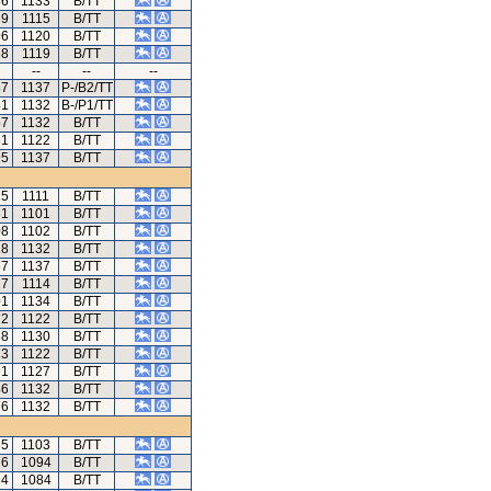
86
1133
B/TT
39
1115
B/TT
96
1120
B/TT
38
1119
B/TT
--
--
--
87
1137
P-/B2/TT
41
1132
B-/P1/TT
57
1132
B/TT
61
1122
B/TT
95
1137
B/TT
25
1111
B/TT
61
1101
B/TT
08
1102
B/TT
18
1132
B/TT
57
1137
B/TT
17
1114
B/TT
01
1134
B/TT
72
1122
B/TT
68
1130
B/TT
73
1122
B/TT
91
1127
B/TT
46
1132
B/TT
76
1132
B/TT
65
1103
B/TT
76
1094
B/TT
64
1084
B/TT