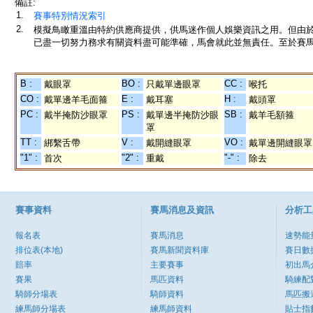
備註:
1.
賽事特別情況索引
2.
模擬鳥瞰重溫由特約供應商提供，供馬迷作個人娛樂資訊之用。但由
已盡一切努力務求有關資料盡可能準確，馬會就此並無責任。至於賽馬
B :
BO :
CC :
戴眼罩
只戴單邊眼罩
喉托
CO :
E :
H :
戴單邊羊毛面箍
戴耳塞
戴頭罩
PC :
PS :
SB :
戴半掩防沙眼罩
戴單邊半掩防沙眼
戴羊毛額箍
罩
TT :
V :
VO :
綁繫舌帶
戴開縫眼罩
戴單邊開縫眼罩
"1" :
"2" :
"-" :
首次
重戴
除去
賽事資料
賽馬消息及資訊
分析工
報名表
賽馬消息
速勢能
排位表(本地)
賽馬新聞資料庫
賽日數
賠率
主要賽事
初出馬
賽果
馬匹資料
騎練配
騎師分場表
騎師資料
馬匹搬
練馬師分場表
練馬師資料
貼士指