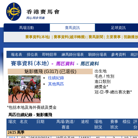
馬場活動
賽馬資訊
足球資訊
賽事資料(本地)
|
賽事資料(越洋轉播)
|
賽馬新聞
|
主要賽事
|
視聽播
報名表
排位表
即時賠率
練馬師分場表
騎師分場表
參考資料
統計
魅影獵飛 (G317) (已退役)
出生地
毛色 / 性別
往績紀錄
進口類別
其他馬匹
總獎金*
冠-亞-季-總出賽次數*
*包括本地及海外賽績及獎金
馬匹往績紀錄 - 魅影獵飛
場次
名次
日期
馬場/跑道/
途程
場地
賽事
檔位
評
賽道
狀況
班次
分
24/25
馬季