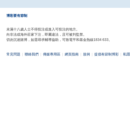
博彩要有節制
未滿十八歲人士不得投注或進入可投注的地方。
向非法或海外莊家下注，即屬違法，且可被判監禁。
切勿沉迷賭博，如需尋求輔導協助，可致電平和基金熱線1834 633。
常見問題
|
聯絡我們
|
傳媒專用區
|
網頁指南
|
規例
|
提倡有節制博彩
|
私隱