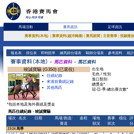
馬場活動
賽馬資訊
足球資訊
賽事資料(本地)
|
賽事資料(越洋轉播)
|
賽馬新聞
|
主要賽事
|
視聽播
報名表
排位表
即時賠率
練馬師分場表
騎師分場表
參考資料
統計
竣誠寶驅 (G350) (已退役)
出生地
毛色 / 性別
往績紀錄
進口類別
來港前賽績記錄
總獎金*
其他馬匹
冠-亞-季-總出賽次數*
*包括本地及海外賽績及獎金
馬匹往績紀錄 - 竣誠寶驅
場次
名次
日期
馬場/跑道/
途程
場地
賽事
檔位
評
賽道
狀況
班次
分
23/24
馬季