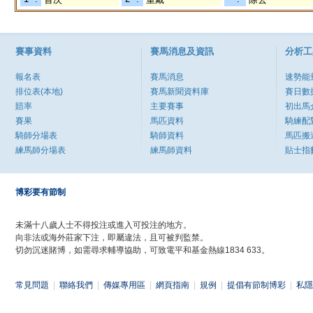
賽事資料
賽馬消息及資訊
分析工
報名表
賽馬消息
速勢能
排位表(本地)
賽馬新聞資料庫
賽日數
賠率
主要賽事
初出馬
賽果
馬匹資料
騎練配
騎師分場表
騎師資料
馬匹搬
練馬師分場表
練馬師資料
貼士指
博彩要有節制
未滿十八歲人士不得投注或進入可投注的地方。
向非法或海外莊家下注，即屬違法，且可被判監禁。
切勿沉迷賭博，如需尋求輔導協助，可致電平和基金熱線1834 633。
常見問題
|
聯絡我們
|
傳媒專用區
|
網頁指南
|
規例
|
提倡有節制博彩
|
私隱