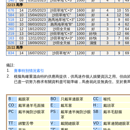
140
08
05/11/2023
沙田草地"C+3"
1000
好
4
6
49
22/23
馬季
676
14
21/05/2023
沙田草地"C+3"
1600
好
4
10
55
584
10
15/04/2023
沙田草地"C"
1400
好
4
12
58
518
12
22/03/2023
跑馬地草地"C+3"
1200
好
3
9
60
480
10
08/03/2023
跑馬地草地"B"
1200
好
3
4
62
260
12
18/12/2022
沙田全天候
1200
好
3
7
64
219
13
04/12/2022
沙田草地"C+3"
1000
好/快
3
12
66
163
03
12/11/2022
沙田草地"A+3"
1000
好/快
3
7
66
026
12
18/09/2022
沙田全天候
1200
濕慢
3
9
68
21/22
馬季
834
14
16/07/2022
沙田草地"A"
1200
好
3
9
69
備註:
1.
賽事特別情況索引
2.
模擬鳥瞰重溫由特約供應商提供，供馬迷作個人娛樂資訊之用。但由
已盡一切努力務求有關資料盡可能準確，馬會就此並無責任。至於賽馬
B :
BO :
CC :
戴眼罩
只戴單邊眼罩
喉托
CO :
E :
H :
戴單邊羊毛面箍
戴耳塞
戴頭罩
PC :
PS :
SB :
戴半掩防沙眼罩
戴單邊半掩防沙眼
戴羊毛額箍
罩
TT :
V :
VO :
綁繫舌帶
戴開縫眼罩
戴單邊開縫眼罩
"1" :
"2" :
"-" :
首次
重戴
除去