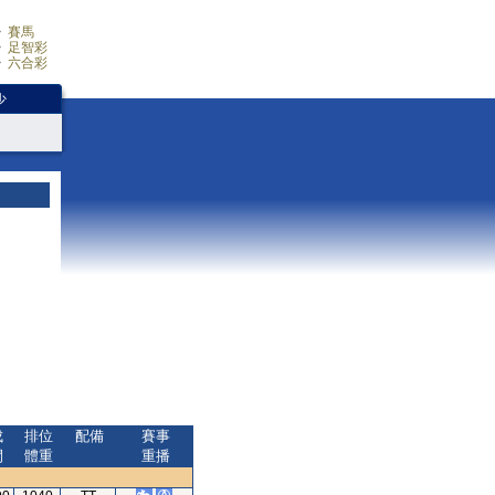
賽馬
足智彩
六合彩
少
成
排位
配備
賽事
間
體重
重播