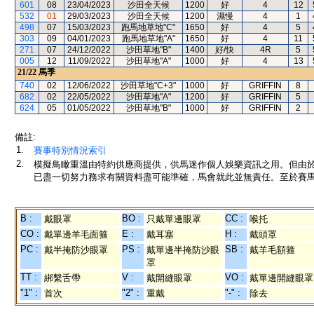
601
08
23/04/2023
沙田全天候
1200
好
4
12
532
01
29/03/2023
沙田全天候
1200
濕慢
4
1
498
07
15/03/2023
跑馬地草地"C"
1650
好
4
5
303
09
04/01/2023
跑馬地草地"A"
1650
好
4
11
271
07
24/12/2022
沙田草地"B"
1400
好/快
4R
5
005
12
11/09/2022
沙田草地"A"
1000
好
4
13
21/22
馬季
740
02
12/06/2022
沙田草地"C+3"
1000
好
GRIFFIN
8
682
02
22/05/2022
沙田草地"A"
1200
好
GRIFFIN
5
624
05
01/05/2022
沙田草地"B"
1000
好
GRIFFIN
2
備註:
1.
賽事特別情況索引
2.
模擬鳥瞰重溫由特約供應商提供，供馬迷作個人娛樂資訊之用。但由
已盡一切努力務求有關資料盡可能準確，馬會就此並無責任。至於賽馬
B :
BO :
CC :
戴眼罩
只戴單邊眼罩
喉托
CO :
E :
H :
戴單邊羊毛面箍
戴耳塞
戴頭罩
PC :
PS :
SB :
戴半掩防沙眼罩
戴單邊半掩防沙眼
戴羊毛額箍
罩
TT :
V :
VO :
綁繫舌帶
戴開縫眼罩
戴單邊開縫眼罩
"1" :
"2" :
"-" :
首次
重戴
除去