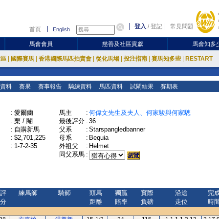
登入
/
登記
常見問題
首頁
English
馬會會員
慈善及社區貢獻
馬會知多
放區
|
國際賽馬
|
香港國際馬匹拍賣會
|
從化馬場
|
投注指南
|
賽馬知多些
|
RESTART
資料
賽果
賽事報告
騎練資料
馬匹資料
試閘結果
賽期表
:
愛爾蘭
馬主
:
何偉文先生及夫人、何家駿與何家驄
:
栗 / 閹
最後評分
:
36
:
自購新馬
父系
:
Starspangledbanner
:
$2,701,225
母系
:
Bequia
:
1-7-2-35
外祖父
:
Helmet
同父系馬
:
評
練馬師
騎師
頭馬
獨贏
實際
沿途
完
分
距離
賠率
負磅
走位
時