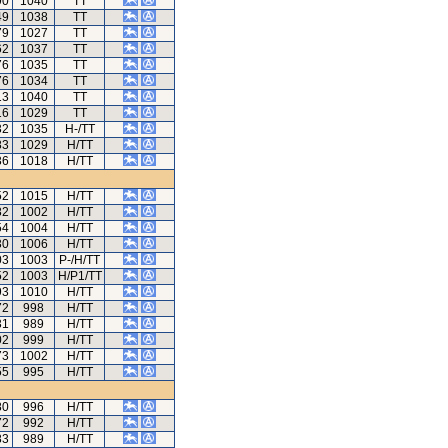
90
1040
TT
49
1038
TT
79
1027
TT
62
1037
TT
76
1035
TT
76
1034
TT
13
1040
TT
16
1029
TT
32
1035
H-/TT
83
1029
H/TT
36
1018
H/TT
52
1015
H/TT
82
1002
H/TT
54
1004
H/TT
30
1006
H/TT
03
1003
P-/H/TT
52
1003
H/P1/TT
93
1010
H/TT
72
998
H/TT
31
989
H/TT
02
999
H/TT
73
1002
H/TT
55
995
H/TT
80
996
H/TT
72
992
H/TT
83
989
H/TT