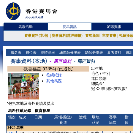
馬場活動
賽馬資訊
足球資訊
賽事資料(本地)
|
賽事資料(越洋轉播)
|
賽馬新聞
|
主要賽事
|
視聽播
報名表
排位表
即時賠率
練馬師分場表
騎師分場表
參考資料
統計
歡喜福星 (G354) (已退役)
出生地
毛色 / 性別
往績紀錄
進口類別
其他馬匹
總獎金*
冠-亞-季-總出賽次數*
*包括本地及海外賽績及獎金
馬匹往績紀錄 - 歡喜福星
場次
名次
日期
馬場/跑道/
途程
場地
賽事
檔
賽道
狀況
班次
位
24/25
馬季