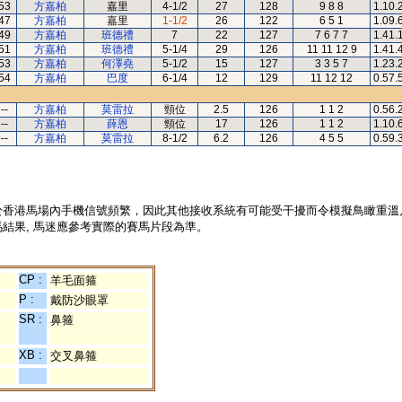
53
方嘉柏
嘉里
4-1/2
27
128
9 8 8
1.10.
47
方嘉柏
嘉里
1-1/2
26
122
6 5 1
1.09.
49
方嘉柏
班德禮
7
22
127
7 6 7 7
1.41.
51
方嘉柏
班德禮
5-1/4
29
126
11 11 12 9
1.41.
53
方嘉柏
何澤堯
5-1/2
15
127
3 3 5 7
1.23.
54
方嘉柏
巴度
6-1/4
12
129
11 12 12
0.57.
--
方嘉柏
莫雷拉
頸位
2.5
126
1 1 2
0.56.
--
方嘉柏
薛恩
頸位
17
126
1 1 2
1.10.
--
方嘉柏
莫雷拉
8-1/2
6.2
126
4 5 5
0.59.
於香港馬場內手機信號頻繁，因此其他接收系統有可能受干擾而令模擬鳥瞰重溫
結果, 馬迷應參考實際的賽馬片段為準。
CP :
羊毛面箍
P :
戴防沙眼罩
SR :
鼻箍
XB :
交叉鼻箍