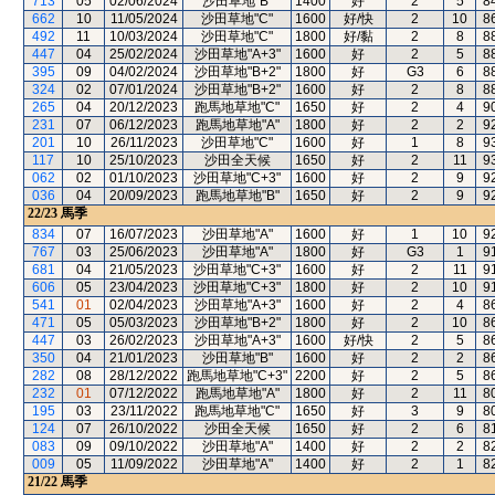
713
05
02/06/2024
沙田草地"B"
1400
好
2
5
8
662
10
11/05/2024
沙田草地"C"
1600
好/快
2
10
8
492
11
10/03/2024
沙田草地"C"
1800
好/黏
2
8
8
447
04
25/02/2024
沙田草地"A+3"
1600
好
2
5
8
395
09
04/02/2024
沙田草地"B+2"
1800
好
G3
6
8
324
02
07/01/2024
沙田草地"B+2"
1600
好
2
8
8
265
04
20/12/2023
跑馬地草地"C"
1650
好
2
4
9
231
07
06/12/2023
跑馬地草地"A"
1800
好
2
2
9
201
10
26/11/2023
沙田草地"C"
1600
好
1
8
9
117
10
25/10/2023
沙田全天候
1650
好
2
11
9
062
02
01/10/2023
沙田草地"C+3"
1600
好
2
9
9
036
04
20/09/2023
跑馬地草地"B"
1650
好
2
9
9
22/23
馬季
834
07
16/07/2023
沙田草地"A"
1600
好
1
10
9
767
03
25/06/2023
沙田草地"A"
1800
好
G3
1
9
681
04
21/05/2023
沙田草地"C+3"
1600
好
2
11
9
606
05
23/04/2023
沙田草地"C+3"
1800
好
2
10
9
541
01
02/04/2023
沙田草地"A+3"
1600
好
2
4
8
471
05
05/03/2023
沙田草地"B+2"
1800
好
2
10
8
447
03
26/02/2023
沙田草地"A+3"
1600
好/快
2
5
8
350
04
21/01/2023
沙田草地"B"
1600
好
2
2
8
282
08
28/12/2022
跑馬地草地"C+3"
2200
好
2
5
8
232
01
07/12/2022
跑馬地草地"A"
1800
好
2
11
8
195
03
23/11/2022
跑馬地草地"C"
1650
好
3
9
8
124
07
26/10/2022
沙田全天候
1650
好
2
6
8
083
09
09/10/2022
沙田草地"A"
1400
好
2
2
8
009
05
11/09/2022
沙田草地"A"
1400
好
2
1
8
21/22
馬季