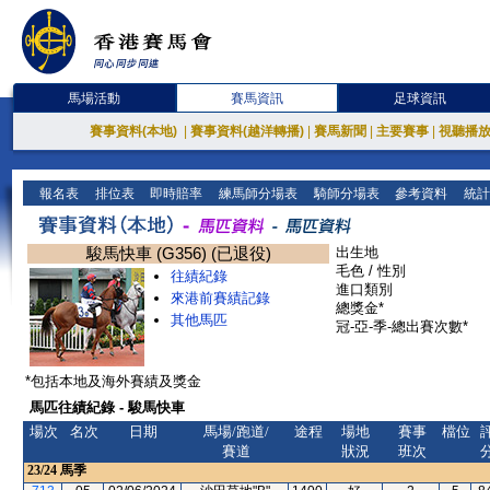
馬場活動
賽馬資訊
足球資訊
賽事資料(本地)
|
賽事資料(越洋轉播)
|
賽馬新聞
|
主要賽事
|
視聽播
報名表
排位表
即時賠率
練馬師分場表
騎師分場表
參考資料
統計
駿馬快車 (G356) (已退役)
出生地
毛色 / 性別
往績紀錄
進口類別
來港前賽績記錄
總獎金*
其他馬匹
冠-亞-季-總出賽次數*
*包括本地及海外賽績及獎金
馬匹往績紀錄 - 駿馬快車
場次
名次
日期
馬場/跑道/
途程
場地
賽事
檔位
賽道
狀況
班次
23/24
馬季