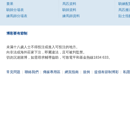
賽果
馬匹資料
騎練配
騎師分場表
騎師資料
馬匹搬
練馬師分場表
練馬師資料
貼士指
博彩要有節制
未滿十八歲人士不得投注或進入可投注的地方。
向非法或海外莊家下注，即屬違法，且可被判監禁。
切勿沉迷賭博，如需尋求輔導協助，可致電平和基金熱線1834 633。
常見問題
|
聯絡我們
|
傳媒專用區
|
網頁指南
|
規例
|
提倡有節制博彩
|
私隱