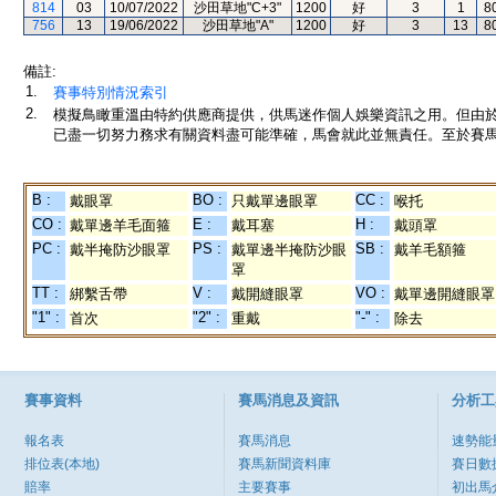
814
03
10/07/2022
沙田草地"C+3"
1200
好
3
1
8
756
13
19/06/2022
沙田草地"A"
1200
好
3
13
8
備註:
1.
賽事特別情況索引
2.
模擬鳥瞰重溫由特約供應商提供，供馬迷作個人娛樂資訊之用。但由
已盡一切努力務求有關資料盡可能準確，馬會就此並無責任。至於賽馬
B :
BO :
CC :
戴眼罩
只戴單邊眼罩
喉托
CO :
E :
H :
戴單邊羊毛面箍
戴耳塞
戴頭罩
PC :
PS :
SB :
戴半掩防沙眼罩
戴單邊半掩防沙眼
戴羊毛額箍
罩
TT :
V :
VO :
綁繫舌帶
戴開縫眼罩
戴單邊開縫眼罩
"1" :
"2" :
"-" :
首次
重戴
除去
賽事資料
賽馬消息及資訊
分析工
報名表
賽馬消息
速勢能
排位表(本地)
賽馬新聞資料庫
賽日數
賠率
主要賽事
初出馬