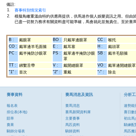
備註:
1.
賽事特別情況索引
2.
模擬鳥瞰重溫由特約供應商提供，供馬迷作個人娛樂資訊之用。但由
已盡一切努力務求有關資料盡可能準確，馬會就此並無責任。至於賽馬
B :
BO :
CC :
戴眼罩
只戴單邊眼罩
喉托
CO :
E :
H :
戴單邊羊毛面箍
戴耳塞
戴頭罩
PC :
PS :
SB :
戴半掩防沙眼罩
戴單邊半掩防沙眼
戴羊毛額箍
罩
TT :
V :
VO :
綁繫舌帶
戴開縫眼罩
戴單邊開縫眼罩
"1" :
"2" :
"-" :
首次
重戴
除去
賽事資料
賽馬消息及資訊
分析工
報名表
賽馬消息
速勢能
排位表(本地)
賽馬新聞資料庫
賽日數
賠率
主要賽事
初出馬
賽果
馬匹資料
騎練配
騎師分場表
騎師資料
馬匹搬