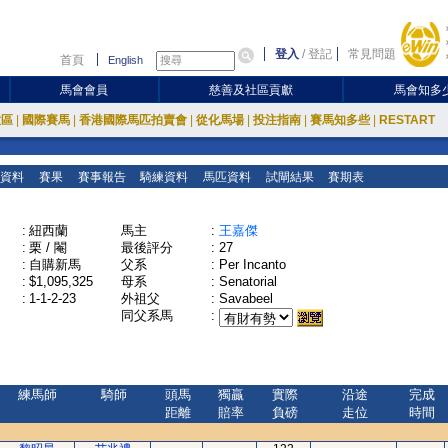
登入
/
登記
常見問題
首頁
English
馬會會員
慈善及社區貢獻
馬會知多
放區
|
國際賽馬
|
香港國際馬匹拍賣會
|
從化馬場
|
投注指南
|
賽馬知多些
|
RESTART
資料
賽果
賽事報告
騎練資料
馬匹資料
試閘結果
賽期表
:
紐西蘭
馬主
:
王嘉傑
:
栗 / 閹
最後評分
:
27
:
自購新馬
父系
:
Per Incanto
:
$1,095,325
母系
:
Senatorial
:
1-1-2-23
外祖父
:
Savabeel
同父系馬
:
練馬師
騎師
頭馬
獨贏
實際
沿途
完成
距離
賠率
負磅
走位
時間