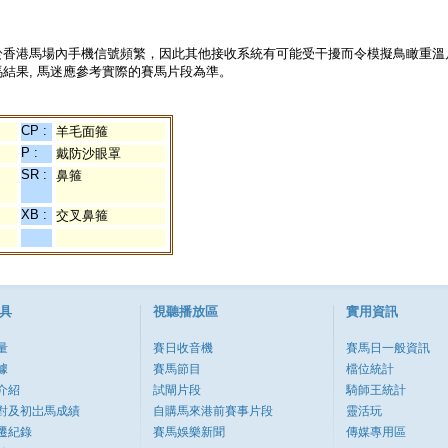
於香港馬場內手機信號頻繁，因此其他接收系統有可能受干擾而令模擬鳥瞰重溫
結果, 馬迷應參考實際的賽馬片段為準。
CP :
羊毛面箍
P :
戴防沙眼罩
SR :
鼻箍
XB :
交叉鼻箍
具
視聽播放區
實用資訊
量
賽日收音機
賽馬日一般資訊
據
賽馬節目
檔位統計
介紹
試閘片段
騎師王統計
對及初岀馬成績
自購馬來港前賽事片段
靈活玩
遷紀錄
賽馬娛樂新聞
傳媒專用區