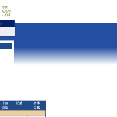
賽馬
足智彩
六合彩
少
排位
配備
賽事
體重
重播