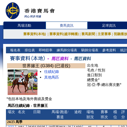
馬場活動
賽馬資訊
足球資訊
賽事資料(本地)
|
賽事資料(越洋轉播)
|
賽馬新聞
|
主要賽事
|
視聽播
報名表
排位表
即時賠率
練馬師分場表
騎師分場表
參考資料
統計
世界籐王 (G384) (已退役)
出生地
毛色 / 性別
往績紀錄
進口類別
其他馬匹
總獎金*
冠-亞-季-總出賽次數*
*包括本地及海外賽績及獎金
馬匹往績紀錄 - 世界籐王
場次
名次
日期
馬場/跑道/
途程
場地
賽事
檔
評
賽道
狀況
班次
位
分
24/25
馬季