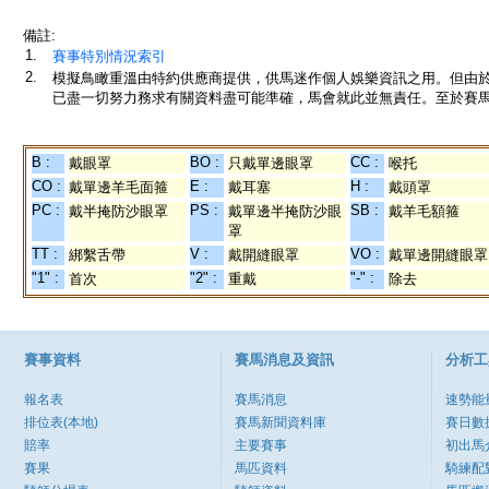
備註:
1.
賽事特別情況索引
2.
模擬鳥瞰重溫由特約供應商提供，供馬迷作個人娛樂資訊之用。但由
已盡一切努力務求有關資料盡可能準確，馬會就此並無責任。至於賽馬
B :
BO :
CC :
戴眼罩
只戴單邊眼罩
喉托
CO :
E :
H :
戴單邊羊毛面箍
戴耳塞
戴頭罩
PC :
PS :
SB :
戴半掩防沙眼罩
戴單邊半掩防沙眼
戴羊毛額箍
罩
TT :
V :
VO :
綁繫舌帶
戴開縫眼罩
戴單邊開縫眼罩
"1" :
"2" :
"-" :
首次
重戴
除去
賽事資料
賽馬消息及資訊
分析工
報名表
賽馬消息
速勢能
排位表(本地)
賽馬新聞資料庫
賽日數
賠率
主要賽事
初出馬
賽果
馬匹資料
騎練配