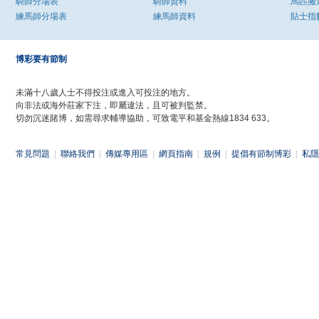
騎師分場表
騎師資料
馬匹搬
練馬師分場表
練馬師資料
貼士指
博彩要有節制
未滿十八歲人士不得投注或進入可投注的地方。
向非法或海外莊家下注，即屬違法，且可被判監禁。
切勿沉迷賭博，如需尋求輔導協助，可致電平和基金熱線1834 633。
常見問題
|
聯絡我們
|
傳媒專用區
|
網頁指南
|
規例
|
提倡有節制博彩
|
私隱