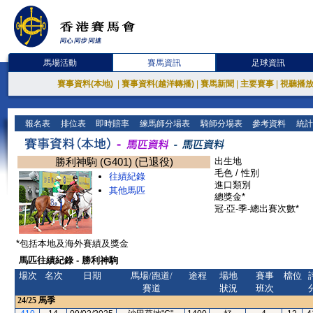
馬場活動
賽馬資訊
足球資訊
賽事資料(本地)
|
賽事資料(越洋轉播)
|
賽馬新聞
|
主要賽事
|
視聽播
報名表
排位表
即時賠率
練馬師分場表
騎師分場表
參考資料
統計
勝利神駒 (G401) (已退役)
出生地
毛色 / 性別
往績紀錄
進口類別
其他馬匹
總獎金*
冠-亞-季-總出賽次數*
*包括本地及海外賽績及獎金
馬匹往績紀錄 - 勝利神駒
場次
名次
日期
馬場/跑道/
途程
場地
賽事
檔位
賽道
狀況
班次
24/25
馬季