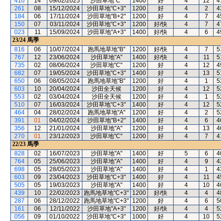
410
14
09/02/2025
沙田草地"C"
1400
好
4
12
4
261
08
15/12/2024
沙田草地"C+3"
1200
好
4
2
4
184
06
17/11/2024
沙田草地"B+2"
1200
好
4
7
4
150
07
03/11/2024
沙田草地"C+3"
1200
好/快
4
7
4
023
11
15/09/2024
沙田草地"A+3"
1400
好/快
4
6
4
23/24
馬季
816
06
10/07/2024
跑馬地草地"B"
1200
好/快
4
7
5
767
12
23/06/2024
沙田草地"A"
1400
好/快
4
11
5
735
02
08/06/2024
沙田草地"C"
1200
好
4
12
4
682
07
19/05/2024
沙田草地"C+3"
1400
好
4
13
5
650
06
08/05/2024
跑馬地草地"B"
1200
好
4
1
5
603
10
20/04/2024
沙田全天候
1200
好
4
12
5
553
02
03/04/2024
沙田全天候
1200
好
4
1
5
510
07
16/03/2024
沙田草地"C+3"
1400
好
4
12
5
464
04
28/02/2024
跑馬地草地"A"
1200
好
4
2
5
391
01
04/02/2024
沙田草地"B+2"
1400
好
4
6
4
356
12
21/01/2024
沙田草地"A"
1200
好
4
13
4
270
01
23/12/2023
沙田草地"C"
1200
好
4
7
4
22/23
馬季
828
02
16/07/2023
沙田草地"A"
1400
好
5
6
4
764
05
25/06/2023
沙田草地"A"
1400
好
4
9
4
698
05
28/05/2023
沙田草地"A"
1400
好
4
1
4
603
09
23/04/2023
沙田草地"C+3"
1400
好
4
11
4
505
05
19/03/2023
沙田草地"A"
1400
好
4
10
4
439
10
22/02/2023
跑馬地草地"C+3"
1200
好/快
4
4
4
287
06
28/12/2022
跑馬地草地"C+3"
1200
好
4
6
5
161
06
12/11/2022
沙田草地"A+3"
1200
好/快
4
4
5
056
09
01/10/2022
沙田草地"C+3"
1000
好
4
10
5