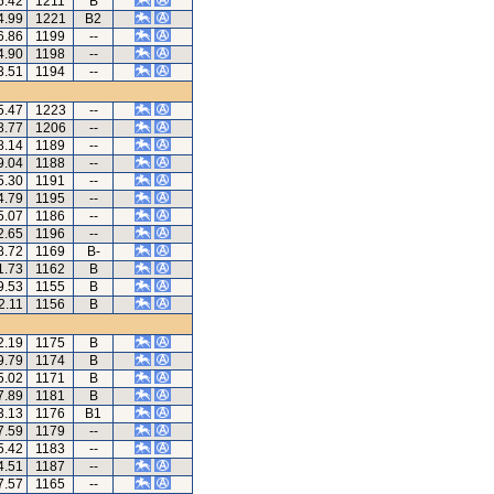
6.42
1211
B
4.99
1221
B2
6.86
1199
--
4.90
1198
--
3.51
1194
--
5.47
1223
--
8.77
1206
--
8.14
1189
--
9.04
1188
--
5.30
1191
--
4.79
1195
--
5.07
1186
--
2.65
1196
--
8.72
1169
B-
1.73
1162
B
9.53
1155
B
2.11
1156
B
2.19
1175
B
9.79
1174
B
5.02
1171
B
7.89
1181
B
3.13
1176
B1
7.59
1179
--
5.42
1183
--
4.51
1187
--
7.57
1165
--