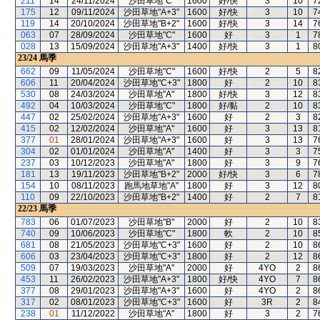
211
14
24/11/2024
沙田草地"C"
1600
好/快
3
10
7
175
12
09/11/2024
沙田草地"A+3"
1600
好/快
3
10
7
119
14
20/10/2024
沙田草地"B+2"
1600
好/快
3
14
7
063
07
28/09/2024
沙田草地"C"
1600
好
3
1
7
028
13
15/09/2024
沙田草地"A+3"
1400
好/快
3
1
8
23/24
馬季
662
09
11/05/2024
沙田草地"C"
1600
好/快
2
5
8
606
11
20/04/2024
沙田草地"C+3"
1800
好
2
10
8
530
08
24/03/2024
沙田草地"A"
1800
好/快
3
12
8
492
04
10/03/2024
沙田草地"C"
1800
好/黏
2
10
8
447
02
25/02/2024
沙田草地"A+3"
1600
好
2
3
8
415
02
12/02/2024
沙田草地"A"
1600
好
3
13
8
377
01
28/01/2024
沙田草地"A+3"
1600
好
3
13
7
304
02
01/01/2024
沙田草地"A"
1400
好
3
3
7
237
03
10/12/2023
沙田草地"A"
1800
好
3
9
7
181
13
19/11/2023
沙田草地"B+2"
2000
好/快
3
6
7
154
10
08/11/2023
跑馬地草地"A"
1800
好
3
12
8
110
09
22/10/2023
沙田草地"B+2"
1400
好
2
7
8
22/23
馬季
783
06
01/07/2023
沙田草地"B"
2000
好
2
10
8
740
09
10/06/2023
沙田草地"C"
1800
軟
2
10
8
681
08
21/05/2023
沙田草地"C+3"
1600
好
2
10
8
606
03
23/04/2023
沙田草地"C+3"
1800
好
2
12
8
509
07
19/03/2023
沙田草地"A"
2000
好
4YO
2
8
453
11
26/02/2023
沙田草地"A+3"
1800
好/快
4YO
7
8
377
08
29/01/2023
沙田草地"A+3"
1600
好
4YO
2
8
317
02
08/01/2023
沙田草地"C+3"
1600
好
3R
2
8
238
01
11/12/2022
沙田草地"A"
1800
好
3
2
7