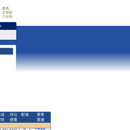
賽馬
足智彩
六合彩
少
完成
排位
配備
賽事
時間
體重
重播