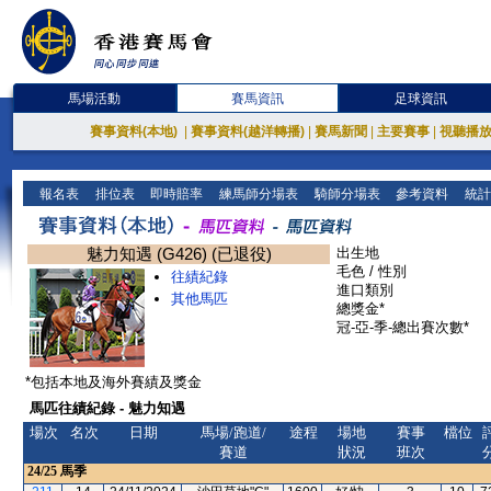
馬場活動
賽馬資訊
足球資訊
賽事資料(本地)
|
賽事資料(越洋轉播)
|
賽馬新聞
|
主要賽事
|
視聽播
報名表
排位表
即時賠率
練馬師分場表
騎師分場表
參考資料
統計
魅力知遇 (G426) (已退役)
出生地
毛色 / 性別
往績紀錄
進口類別
其他馬匹
總獎金*
冠-亞-季-總出賽次數*
*包括本地及海外賽績及獎金
馬匹往績紀錄 - 魅力知遇
場次
名次
日期
馬場/跑道/
途程
場地
賽事
檔位
賽道
狀況
班次
24/25
馬季