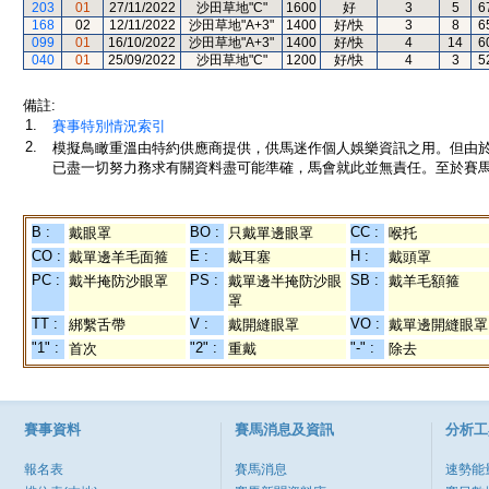
203
01
27/11/2022
沙田草地"C"
1600
好
3
5
6
168
02
12/11/2022
沙田草地"A+3"
1400
好/快
3
8
6
099
01
16/10/2022
沙田草地"A+3"
1400
好/快
4
14
6
040
01
25/09/2022
沙田草地"C"
1200
好/快
4
3
5
備註:
1.
賽事特別情況索引
2.
模擬鳥瞰重溫由特約供應商提供，供馬迷作個人娛樂資訊之用。但由
已盡一切努力務求有關資料盡可能準確，馬會就此並無責任。至於賽馬
B :
BO :
CC :
戴眼罩
只戴單邊眼罩
喉托
CO :
E :
H :
戴單邊羊毛面箍
戴耳塞
戴頭罩
PC :
PS :
SB :
戴半掩防沙眼罩
戴單邊半掩防沙眼
戴羊毛額箍
罩
TT :
V :
VO :
綁繫舌帶
戴開縫眼罩
戴單邊開縫眼罩
"1" :
"2" :
"-" :
首次
重戴
除去
賽事資料
賽馬消息及資訊
分析工
報名表
賽馬消息
速勢能