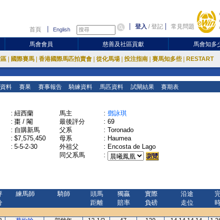
登入
/
登記
常見問題
首頁
English
馬會會員
慈善及社區貢獻
馬會知多
放區
|
國際賽馬
|
香港國際馬匹拍賣會
|
從化馬場
|
投注指南
|
賽馬知多些
|
RESTART
資料
賽果
賽事報告
騎練資料
馬匹資料
試閘結果
賽期表
:
紐西蘭
馬主
:
鄧詠琪
:
棗 / 閹
最後評分
:
69
:
自購新馬
父系
:
Toronado
:
$7,575,450
母系
:
Haumea
:
5-5-2-30
外祖父
:
Encosta de Lago
同父系馬
:
評
練馬師
騎師
頭馬
獨贏
實際
沿途
分
距離
賠率
負磅
走位