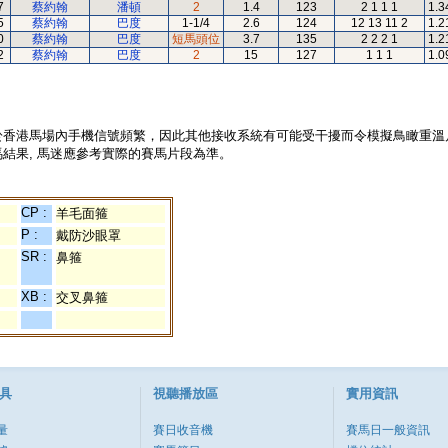
7
蔡約翰
潘頓
2
1.4
123
2 1 1 1
1.3
5
蔡約翰
巴度
1-1/4
2.6
124
12 13 11 2
1.2
0
蔡約翰
巴度
短馬頭位
3.7
135
2 2 2 1
1.2
2
蔡約翰
巴度
2
15
127
1 1 1
1.0
於香港馬場內手機信號頻繁，因此其他接收系統有可能受干擾而令模擬鳥瞰重溫
結果, 馬迷應參考實際的賽馬片段為準。
CP :
羊毛面箍
P :
戴防沙眼罩
SR :
鼻箍
XB :
交叉鼻箍
具
視聽播放區
實用資訊
量
賽日收音機
賽馬日一般資訊