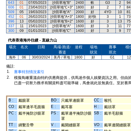
643
01
07/05/2023
沙田草地"B"
2400
軟
G3
2
94
606
01
23/04/2023
沙田草地"C+3"
1800
好
2
7
84
509
05
19/03/2023
沙田草地"A"
2000
好
4YO
10
81
452
01
26/02/2023
沙田草地"A+3"
1800
好/快
3
1
73
396
13
05/02/2023
沙田草地"B+2"
1600
好
3
13
75
337
11
15/01/2023
沙田草地"A"
1600
好
3
11
77
300
09
01/01/2023
沙田草地"C"
1400
好
3
9
77
代表香港海外往績 - 直線力山
場次
名次
日期
馬場/跑道/
途程
場地
賽事
檔
賽道
狀況
班次
海外
06
30/03/2024
美丹 / 草地
1800
好
G1
12
備註:
1.
賽事特別情況索引
2.
模擬鳥瞰重溫由特約供應商提供，供馬迷作個人娛樂資訊之用。但由
已盡一切努力務求有關資料盡可能準確，馬會就此並無責任。至於賽馬
B :
BO :
CC :
戴眼罩
只戴單邊眼罩
喉托
CO :
E :
H :
戴單邊羊毛面箍
戴耳塞
戴頭罩
PC :
PS :
SB :
戴半掩防沙眼罩
戴單邊半掩防沙眼
戴羊毛額箍
罩
TT :
V :
VO :
綁繫舌帶
戴開縫眼罩
戴單邊開縫眼罩