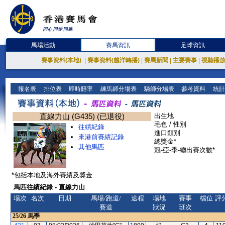
馬場活動
賽馬資訊
足球資訊
賽事資料(本地)
|
賽事資料(越洋轉播)
|
賽馬新聞
|
主要賽事
|
視聽播
報名表
排位表
即時賠率
練馬師分場表
騎師分場表
參考資料
統計
直線力山 (G435) (已退役)
出生地
毛色 / 性別
往績紀錄
進口類別
來港前賽績記錄
總獎金*
其他馬匹
冠-亞-季-總出賽次數*
*包括本地及海外賽績及獎金
馬匹往績紀錄 - 直線力山
場次
名次
日期
馬場/跑道/
途程
場地
賽事
檔位
評
賽道
狀況
班次
25/26
馬季