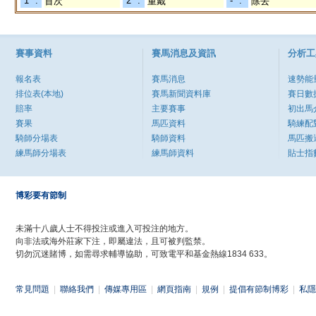
"1" :
"2" :
"-" :
首次
重戴
除去
賽事資料
賽馬消息及資訊
分析工
報名表
賽馬消息
速勢能
排位表(本地)
賽馬新聞資料庫
賽日數
賠率
主要賽事
初出馬
賽果
馬匹資料
騎練配
騎師分場表
騎師資料
馬匹搬
練馬師分場表
練馬師資料
貼士指
博彩要有節制
未滿十八歲人士不得投注或進入可投注的地方。
向非法或海外莊家下注，即屬違法，且可被判監禁。
切勿沉迷賭博，如需尋求輔導協助，可致電平和基金熱線1834 633。
常見問題
|
聯絡我們
|
傳媒專用區
|
網頁指南
|
規例
|
提倡有節制博彩
|
私隱