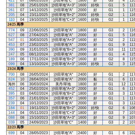
421
07
08/02/2026
沙田草地"C"
1800
好
G3
4
11
381
08
25/01/2026
沙田草地"A+3"
1600
好/快
G1
5
11
261
07
14/12/2025
沙田草地"A"
2000
好
G1
1
11
205
04
23/11/2025
沙田草地"B+2"
2000
好/快
G2
1
11
110
04
19/10/2025
沙田草地"C+3"
1600
好/快
G2
1
11
24/25
馬季
774
09
22/06/2025
沙田草地"A"
1800
好
G3
2
11
627
08
27/04/2025
沙田草地"A"
2000
好
G1
5
11
547
01
30/03/2025
沙田草地"A+3"
1600
好
G2
2
11
453
07
23/02/2025
沙田草地"A"
2000
好
G1
9
11
390
09
31/01/2025
沙田草地"B+2"
1800
好
G3
11
11
247
05
08/12/2024
沙田草地"A"
2000
好
G1
4
11
189
06
17/11/2024
沙田草地"B+2"
1600
好
G2
8
11
099
04
13/10/2024
沙田草地"A+3"
1600
好/快
G2
3
11
23/24
馬季
700
08
26/05/2024
沙田草地"A"
2400
好
G1
2
11
624
10
28/04/2024
沙田草地"A"
2000
黏
G1
6
11
海外
06
30/03/2024
美丹/草地
1800
好
G1
12
11
452
04
25/02/2024
沙田草地"A+3"
2000
好
G1
6
11
395
03
04/02/2024
沙田草地"B+2"
1800
好
G3
3
11
357
06
21/01/2024
沙田草地"A"
1600
好
G1
1
11
239
04
10/12/2023
沙田草地"A"
2000
好
G1
3
11
184
01
19/11/2023
沙田草地"B+2"
2000
好/快
G2
6
10
144
04
05/11/2023
沙田草地"C+3"
1800
好
G3
7
10
088
08
15/10/2023
沙田草地"A+3"
1600
好
G2
9
10
039
05
24/09/2023
沙田草地"C"
1400
好
G3
2
10
22/23
馬季
699
04
28/05/2023
沙田草地"A"
2400
好
G1
6
10